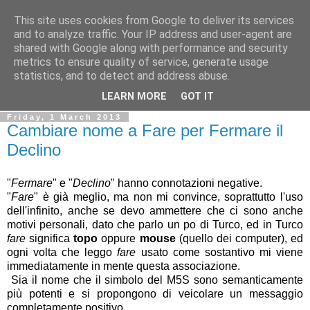
This site uses cookies from Google to deliver its services
Ale Riolo's blog
and to analyze traffic. Your IP address and user-agent are
shared with Google along with performance and security
metrics to ensure quality of service, generate usage
Some posts are in
English
, altri sono in
Italiano
, algunos
statistics, and to detect and address abuse.
están en
Español
LEARN MORE
GOT IT
Friday, 1 March 2013
Cambiare nome a Fare per Fermare il
Declino
"
Fermare
" e "
Declino
" hanno connotazioni negative.
"
Fare
" è già meglio, ma non mi convince, soprattutto l'uso
dell'infinito, anche se devo ammettere che ci sono anche
motivi personali, dato che parlo un po di Turco, ed in Turco
fare
significa
topo
oppure
mouse
(quello dei computer), ed
ogni volta che leggo
fare
usato come sostantivo mi viene
immediatamente in mente questa associazione.
Sia il nome che il simbolo del M5S sono semanticamente
più potenti e si propongono di veicolare un messaggio
completamente positivo.