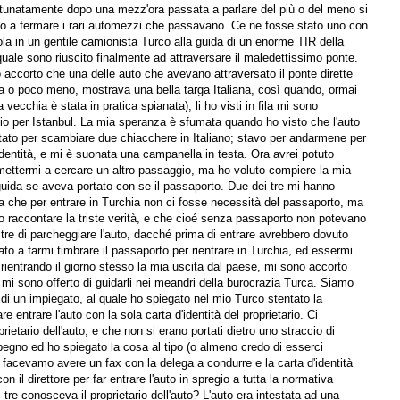
rtunatamente dopo una mezz'ora passata a parlare del più o del meno si
sso a fermare i rari automezzi che passavano. Ce ne fosse stato uno con
cola in un gentile camionista Turco alla guida di un enorme TIR della
quale sono riuscito finalmente ad attraversare il maledettissimo ponte.
 accorto che una delle auto che avevano attraversato il ponte dirette
ina o poco meno, mostrava una bella targa Italiana, così quando, ormai
 vecchia è stata in pratica spianata), li ho visti in fila mi sono
io per Istanbul. La mia speranza è sfumata quando ho visto che l'auto
ittato per scambiare due chiacchere in Italiano; stavo per andarmene per
identità, e mi è suonata una campanella in testa. Ora avrei potuto
mettermi a cercare un altro passaggio, ma ho voluto compiere la mia
guida se aveva portato con se il passaporto. Due dei tre mi hanno
va che per entrare in Turchia non ci fosse necessità del passaporto, ma
uto raccontare la triste verità, e che cioé senza passaporto non potevano
ltre di parcheggiare l'auto, dacché prima di entrare avrebbero dovuto
to a farmi timbrare il passaporto per rientrare in Turchia, ed essermi
vo rientrando il giorno stesso la mia uscita dal paese, mi sono accorto
i mi sono offerto di guidarli nei meandri della burocrazia Turca. Siamo
ne di un impiegato, al quale ho spiegato nel mio Turco stentato la
fare entrare l'auto con la sola carta d'identità del proprietario. Ci
ietario dell'auto, e che non si erano portati dietro uno straccio di
gno ed ho spiegato la cosa al tipo (o almeno credo di esserci
gli facevamo avere un fax con la delega a condurre e la carta d'identità
 il direttore per far entrare l'auto in spregio a tutta la normativa
tre conosceva il proprietario dell'auto? L'auto era intestata ad una