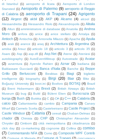
di Istanbul
(1)
aeroporto di licata
(1)
Aeroporto di London
Aeroporto di Palermo
(9)
aeroporto di Reggio
Stansted
(1)
aeroporto di Trapani
(24)
Agrigento
di Calabria
(2)
(12)
Airgest
(5)
akbil
(2)
AKP
(4)
Alcamo
(4)
alcool
(1)
Alitalia
Alessandretta
(1)
Alessandro Riolo
(1)
Alexandropolis
(1)
(3)
Andrea
Altun
(1)
amministratore di database
(1)
Anatolia
(1)
Moro
(3)
anfora
(1)
anice
(1)
anice stellato
(1)
Antalya
(1)
Antioch
(2)
Apulia
Antiochia
(1)
Antonella Milazzo
(1)
Apache
(1)
(3)
Architettura
(2)
Argentina
(2)
arak
(1)
arance
(1)
araq
(1)
arroba
(1)
Arsuz
(1)
articolo 18
(1)
articolo 3
(1)
articolo 35
(1)
Asp.Net
(5)
Asaro
(1)
Asp
(1)
asp.dll
(1)
Atene
(1)
Ateniesi
(1)
Avatar
autobiography
(1)
AutoEventWireup
(1)
Autostrade
(1)
(2)
Aznar
(2)
avventura
(1)
Ayende Rahien
(1)
badiana
(1)
Banca d'Italia
(3)
Beppe
Baldassare Gucciardi
(1)
Banche
(1)
Grillo
(3)
Berlusconi
(3)
Biagi
(2)
Besiktas
(1)
biglietto
Birgi
(20)
Blair
(2)
intelligente
(1)
biography
(1)
Blitz
(1)
BOTAŞ
(4)
Boğaziçi University
(1)
boot.ini
(1)
Bosforo
(1)
Brazil
Brexit
(2)
(1)
Brent Hobermann
(1)
British Airways
(1)
British
Burocrazia
(2)
Museum
(1)
bug
(1)
Build
(1)
Bülent Eken
(1)
burqa
(3)
Bush
(2)
C++
(2)
Calabria
(3)
Buttitta
(1)
C
(1)
C#
(1)
calcio
(2)
Campania
(3)
Caltanissetta
(1)
cambio
(1)
Canary
Castle Project
(3)
Wharf
(1)
Carmelo Scelta
(1)
Castelvetrano
(1)
Catania
(7)
Castle Windsor
(2)
cereali
(1)
Chaban-Delmas
(1)
chador
(3)
CHP
(2)
Chinisia
(1)
Christopher Alexander
(1)
Chrysler
(1)
Cimbom
(1)
città metropolitana
(1)
cittadinanza
(1)
comiso
click day
(1)
co-marketing
(1)
cognome
(1)
Collina
(1)
(7)
Commentando NFA
(3)
Composite WPF Contrib
Como
(1)
(2)
Comune di Trapani
(2)
Comune di Marsala
(1)
concurrency