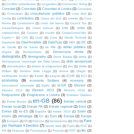
(1)
Conflitto redistributivo
(1)
congestion
(1)
Connection String
(1)
Consolati
(2)
Consolato
(2)
Consolato di Londra
(2)
Consulate
consultazione pubblica
(2)
(1)
Consulates
(1)
conti titoli
(1)
contributivo
(2)
Contig
(1)
Corea del Sud
(1)
corretto
(1)
Cosa
Nostra
(1)
Costituzione
(1)
costo del lavoro
(1)
Council Tax
(1)
crisi
(2)
crisis
(2)
CreateDelegate
(1)
crimini bancari
(1)
cristianesimo
(1)
Crotone
(1)
crucifix
(1)
CruiseControl.Net
(1)
Crypto++
(1)
CSS
(1)
Curdi
(1)
Curia
(1)
Danilo Toninelli
(1)
DataTemplate
(2)
DataType
(2)
DC
(2)
Database
(1)
DBA
(1)
debito pubblico
(2)
de Gaulle
(1)
De Santis
(1)
de Witt
(1)
Democrazia diretta
(5)
degree
(1)
Demarchismo
(1)
demografia
(7)
demography
(2)
Deniz Baykal
(1)
derby
(1)
diritti aeroportuali
Dichiarazione Universale dei Diritti Umani
(1)
(5)
discrimination
(1)
divieto di emigrazione
(1)
dmr
(1)
Dollar
(1)
Dollaro
(1)
Dominio della Legge
(1)
donne
(1)
Draghi
(1)
earthquake london
(1)
Easter
(1)
easyJet
(1)
ECHR
(1)
ECJ
(1)
economia
(9)
economia Siciliana
(4)
economy
(6)
el-GR
(2)
Elezioni
(2)
educazione universale
(1)
Egitto
(1)
Elezioni 2013
(3)
Elezioni 2012
(1)
Elezioni 2014
(1)
Emigrazione
(3)
Emigrazione a Londra
(3)
Emirates Stadium
en-GB
(86)
Entrate centrali
(2)
(1)
Emma Bonino
(1)
Entrate locali
(2)
Entrate PA
(2)
Entrate regionali
(2)
Erice
(2)
Eritrea
(2)
es-ES
(3)
Esteri
(2)
España
(1)
estate 2010
(1)
estero
(2)
etimologia
(3)
Euro
(4)
Europa
(2)
Europe
EU
(1)
Fare
(2)
Europee
(1)
F8
(1)
Falcone
(1)
fantascienza
(1)
FAQ
(1)
per Fermare il Declino
(7)
fascist laws
(1)
Fazio
(1)
FCO
(1)
film
(2)
FdI
(1)
Features
(1)
Fenerbahçe
(1)
Ferrovia
(1)
FIAT
(1)