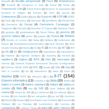
fiscalità aeroportuale
(3)
Fisco
(5)
fontanarossa
firewalls
(1)
(5)
football
(1)
foreigners in Italy
(1)
forest
(1)
forma
(1)
Francesca's Crib
(2)
Freak Antoni
(1)
freedom of expression
(1)
freedom of religion
(1)
Frontex
(1)
GAC
(1)
gacutil
(1)
Galatasaray
(2)
Gazprom
(4)
GDP
(4)
Galles
(1)
gas
(1)
GDR2
(1)
Gela
(1)
Genetica
(1)
Genome
(1)
gentilismo
(1)
Gentle.Net
Gesap
(4)
Gianroberto Casaleggio
(2)
(1)
Germania
(1)
Giappoen
(1)
Giosafat
(1)
Giosafat Di Trapani
(1)
Girolamo Fazio
governo
(2)
(1)
giustizia
(1)
giustizialismo
(1)
Good Friday
(1)
Greece
governo italiano
(5)
Grecia
(4)
grano
(1)
grappa
(1)
(7)
Greeks in London
(1)
Hatay
(1)
Hellada
(1)
hellenismo
(1)
history
(1)
HookUpAutomaticHandlers
(1)
Host Header
(1)
Host
IE
(2)
IE7
(2)
header binding
(1)
Iberia
(1)
ICI
(1)
IE ESC
(1)
IE8
IIS
(4)
ILI
(5)
immigrazione
(5)
(1)
imperialism
(1)
imperialismo
(1)
imprese
(1)
imprese Siciliane
(1)
inactivity
(1)
incendi
(1)
inghilterra
(3)
Inglese
(2)
INPS
(3)
Inter
(2)
Interceptor
(2)
internet
(1)
Internet Explorer Enhanced Security Configuration
IOC
(2)
Iran
(4)
Iraq
(2)
(1)
Internet World 2006
(1)
Ipsala
(1)
Irish in London
(1)
isa
(1)
Iskenderun
(1)
islam
(1)
Issos
(1)
it-IT
(154)
Istanbul
(13)
ISTAT
(1)
istituzioni
(1)
it
(1)
it.lavoro.informatica
(13)
Italia
(20)
it.media.tv
(1)
italiani
(1)
Italiani a Londra
(3)
Italiano standard
(2)
Italians
(6)
Italians in
Italy
(9)
London
(2)
IVIE
(2)
job
Itay
(1)
Jean Valjean
(1)
market
(2)
Johan de Witt
(1)
jus advenae
(1)
jus culturae
(1)
jus
incolae
(1)
jus inquilini
(1)
jus sanguinis
(1)
jus soli
(1)
Juventus
(1)
Kaneš
(1)
Kayseri
(1)
Kensington and Chelsea
(1)
Konacik
(1)
Kültepe
(1)
La Stampa
(1)
Lacedemoni
(1)
Laconia
(1)
Lampedusa
(2)
latino
(2)
Latino classico
(2)
Lateran Treaty
(1)