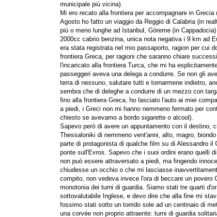
municipale più vicina).
Mi ero recato alla frontiera per accompagnare in Grecia mi
Agosto ho fatto un viaggio da Reggio di Calabria (in rea
più o meno lunghe ad Istanbul, Göreme (in Cappadocia) 
2000cc cabrio benzina, unica nota negativa i 9 km ad Eur
era stata registrata nel mio passaporto, ragion per cui d
frontiera Greca, per ragioni che saranno chiare succes
l'incaricato alla frontiera Turca, che mi ha esplicitamente
passeggeri aveva una delega a condurre. Se non gli aves
terra di nessuno, salutare tutti e tornarmene indietro, a
sembra che di deleghe a condurre di un mezzo con targa 
fino alla frontiera Greca, ho lasciato l'auto ai miei comp
a piedi, i Greci non mi hanno nemmeno fermato per cont
chiesto se avevamo a bordo sigarette o alcool).
Sapevo però di avere un appuntamento con il destino, c
Thessaloniki di nemmeno vent'anni, alto, magro, biondo e
parte di protagonista di qualche film su di Alessandro il
ponte sull'Evros. Sapevo che i suoi ordini erano quelli 
non può essere attraversato a piedi, ma fingendo innoc
chiudesse un occhio o che mi lasciasse inavvertitamente
compito, non vedeva invece l'ora di beccare un povero C
monotonia dei turni di guardia. Siamo stati tre quarti d'
sottovalutabile Inglese, e devo dire che alla fine mi st
fossimo stati sotto un torrido sole ad un centinaio di me
una corvée non proprio attraente: turni di guardia solitaria