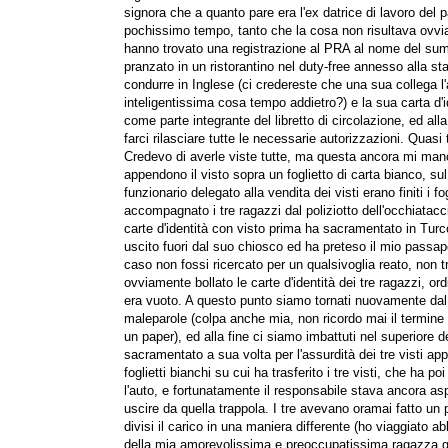
signora che a quanto pare era l'ex datrice di lavoro del 
pochissimo tempo, tanto che la cosa non risultava ovvia
hanno trovato una registrazione al PRA al nome del sum
pranzato in un ristorantino nel duty-free annesso alla sta
condurre in Inglese (ci credereste che una sua collega 
inteligentissima cosa tempo addietro?) e la sua carta d'
come parte integrante del libretto di circolazione, ed all
farci rilasciare tutte le necessarie autorizzazioni. Quasi
Credevo di averle viste tutte, ma questa ancora mi manca
appendono il visto sopra un foglietto di carta bianco, su
funzionario delegato alla vendita dei visti erano finiti i f
accompagnato i tre ragazzi dal poliziotto dell'occhiataccia
carte d'identità con visto prima ha sacramentato in Turco
uscito fuori dal suo chiosco ed ha preteso il mio passa
caso non fossi ricercato per un qualsivoglia reato, non t
ovviamente bollato le carte d'identità dei tre ragazzi, o
era vuoto. A questo punto siamo tornati nuovamente dal f
maleparole (colpa anche mia, non ricordo mai il termine 
un paper), ed alla fine ci siamo imbattuti nel superiore de
sacramentato a sua volta per l'assurdità dei tre visti appi
foglietti bianchi su cui ha trasferito i tre visti, che ha 
l'auto, e fortunatamente il responsabile stava ancora aspe
uscire da quella trappola. I tre avevano oramai fatto u
divisi il carico in una maniera differente (ho viaggiato 
della mia amorevolissima e preoccupatissima ragazza gli