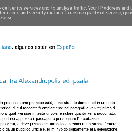
deliver its services and to analyze traffic. Your IP address and
formance and security metrics to ensure quality of service, ge
 abuse.
aliano
, algunos están en
Español
ca, tra Alexandropolis ed Ipsala
sità personale che per necessità, sono stato testimone ed in un certo
atica, di cui racconterò ampiamente nei paragrafi a venire; prima di
oro ai quali venisse in testa di voler emulare quanto verrà raccontato:
 portarsi appresso il passaporto per segnare l'importazione
roprietà, o deve possedere una delega a condurre lo stesso firmata
o o da un pubblico ufficiale, io mi rivolgo solitamente alla delegazione