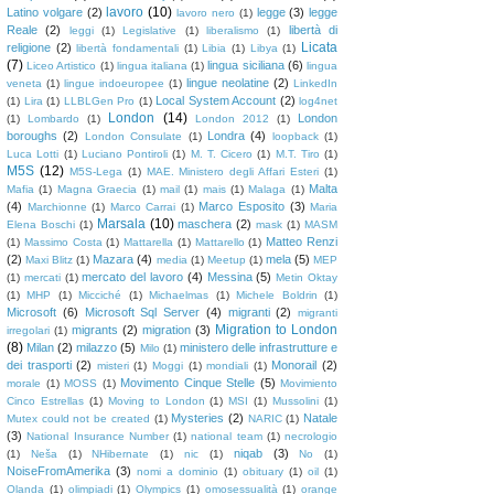
lavoro
(10)
Latino volgare
(2)
legge
(3)
legge
lavoro nero
(1)
Reale
(2)
libertà di
leggi
(1)
Legislative
(1)
liberalismo
(1)
Licata
religione
(2)
libertà fondamentali
(1)
Libia
(1)
Libya
(1)
(7)
lingua siciliana
(6)
Liceo Artistico
(1)
lingua italiana
(1)
lingua
lingue neolatine
(2)
veneta
(1)
lingue indoeuropee
(1)
LinkedIn
Local System Account
(2)
(1)
Lira
(1)
LLBLGen Pro
(1)
log4net
London
(14)
London
(1)
Lombardo
(1)
London 2012
(1)
boroughs
(2)
Londra
(4)
London Consulate
(1)
loopback
(1)
Luca Lotti
(1)
Luciano Pontiroli
(1)
M. T. Cicero
(1)
M.T. Tiro
(1)
M5S
(12)
M5S-Lega
(1)
MAE. Ministero degli Affari Esteri
(1)
Malta
Mafia
(1)
Magna Graecia
(1)
mail
(1)
mais
(1)
Malaga
(1)
(4)
Marco Esposito
(3)
Marchionne
(1)
Marco Carrai
(1)
Maria
Marsala
(10)
maschera
(2)
Elena Boschi
(1)
mask
(1)
MASM
Matteo Renzi
(1)
Massimo Costa
(1)
Mattarella
(1)
Mattarello
(1)
(2)
Mazara
(4)
mela
(5)
Maxi Blitz
(1)
media
(1)
Meetup
(1)
MEP
mercato del lavoro
(4)
Messina
(5)
(1)
mercati
(1)
Metin Oktay
(1)
MHP
(1)
Micciché
(1)
Michaelmas
(1)
Michele Boldrin
(1)
Microsoft
(6)
Microsoft Sql Server
(4)
migranti
(2)
migranti
Migration to London
migrants
(2)
migration
(3)
irregolari
(1)
(8)
Milan
(2)
milazzo
(5)
ministero delle infrastrutture e
Milo
(1)
dei trasporti
(2)
Monorail
(2)
misteri
(1)
Moggi
(1)
mondiali
(1)
Movimento Cinque Stelle
(5)
morale
(1)
MOSS
(1)
Movimiento
Cinco Estrellas
(1)
Moving to London
(1)
MSI
(1)
Mussolini
(1)
Mysteries
(2)
Natale
Mutex could not be created
(1)
NARIC
(1)
(3)
National Insurance Number
(1)
national team
(1)
necrologio
niqab
(3)
(1)
Neša
(1)
NHibernate
(1)
nic
(1)
No
(1)
NoiseFromAmerika
(3)
nomi a dominio
(1)
obituary
(1)
oil
(1)
Olanda
(1)
olimpiadi
(1)
Olympics
(1)
omosessualità
(1)
orange