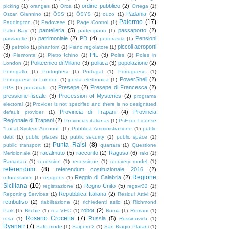
ordine pubblico
(2)
picking
(1)
oranges
(1)
Orca
(1)
Ortega
(1)
Padania
(2)
Oscar Giannino
(1)
ÖSS
(1)
ÖSYS
(1)
ouzo
(1)
Palermo
(17)
Paddington
(1)
Padovese
(1)
Page Control
(1)
pantelleria
(5)
passaporto
(2)
Palm Bay
(1)
partecipanti
(1)
patrimoniale
(2)
PD
(4)
Pensioni
passarelle
(1)
pederastia
(1)
(3)
piccoli aeroporti
petrolio
(1)
phantom
(1)
Piano regolatore
(1)
(3)
PIL
(3)
Piemonte
(1)
Pietro Ichino
(1)
Poles
(1)
Poles in
Politecnico di Milano
(3)
politica
(3)
popolazione
(2)
London
(1)
Portogallo
(1)
Portoghesi
(1)
Portugal
(1)
Portuguese
(1)
PowerShell
(2)
Portuguese in London
(1)
posta elettronica
(1)
Presepe
(2)
Presepe di Francesca
(2)
PPS
(1)
precariato
(1)
pressione fiscale
(3)
Procession of Mysteries
(2)
programa
electoral
(1)
Provider is not specified and there is no designated
Provincia di Trapani
(4)
Provincia
default provider
(1)
Regionale di Trapani
(2)
Provincias italianas
(1)
PsExec License
"Local System Account"
(1)
Pubblica Amministrazione
(1)
public
debt
(1)
public places
(1)
public security
(1)
public space
(1)
Punta Raisi
(8)
public transport
(1)
quartara
(1)
Questione
racalmuto
(5)
racconto
(2)
Ragusa
(6)
Meridionale
(1)
rakı
(1)
Ramadan
(1)
recession
(1)
recessione
(1)
recovery model
(1)
referendum
(8)
referendum costituzionale 2016
(2)
Regione
Reggio di Calabria
(2)
reforestation
(1)
refugees
(1)
Siciliana
(10)
Regno Unito
(5)
registrazione
(1)
regsvr32
(1)
Repubblica Italiana
(2)
Reporting Services
(1)
Residui Attivi
(1)
retributivo
(2)
riabilitazione
(1)
richiedenti asilo
(1)
Richmond
robot
(2)
Park
(1)
Ritchie
(1)
roa-VEC
(1)
Roma
(1)
Romani
(1)
Rosario Crocetta
(7)
Russia
(5)
rosa
(1)
Russinovich
(1)
Ryanair
(7)
Safe-mode
(1)
Saipem 2
(1)
San Biagio Platani
(1)