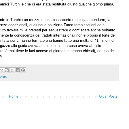
mici Turchi e che ci era stata restituita giusto qualche giorno prima,
nte in Turchia un mezzo senza passaporto e delega a condurre, la
enze eccezionali, qualunque poliziotto Turco rompicoglioni ed a
uto trovare mille pretesti per sequestrare o confiscare anche soltanto
te la conoscenza dei trattati internazionali non è proprio il forte dei
 di Istanbul ci hanno fermato e ci hanno fatto una multa di 41 milioni di
ragazzo alla guida aveva acceso le luci, la cosa aveva attratto
perché mai tiene le luci accese di giorno si saranno chiesti), ed uno dei
a ..
visto
Home
Older Posts