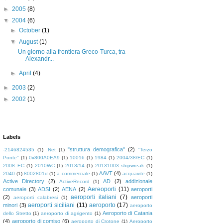
►
2005
(8)
▼
2004
(6)
►
October
(1)
▼
August
(1)
Un giorno alla frontiera Greco-Turca, tra
Alexandr...
►
April
(4)
►
2003
(2)
►
2002
(1)
Labels
"struttura demografica"
(2)
-2146824535
(1)
.Net
(1)
"Terzo
Ponte"
(1)
0x800A0EA9
(1)
10016
(1)
1984
(1)
2004/38/EC
(1)
2008 EC
(1)
2010WC
(1)
2013/14
(1)
20131003 shipwreak
(1)
AAVT
(4)
2040
(1)
8002801d
(1)
a commerciale
(1)
acquavite
(1)
Active Directory
(2)
AD
(2)
addizionale
ActiveRecord
(1)
Aereoporti
(11)
comunale
(3)
ADSI
(2)
AENA
(2)
aeroporti
aeroporti italiani
(7)
(2)
aeroporti
aeroporti calabresi
(1)
aeroporti siciliani
(11)
aeroporto
(17)
minori
(3)
aeroporto
Aeroporto di Catania
dello Stretto
(1)
aeroporto di agrigento
(1)
(4)
aeroporto di comiso
(6)
aeroporto di Crotone
(1)
Aeroporto