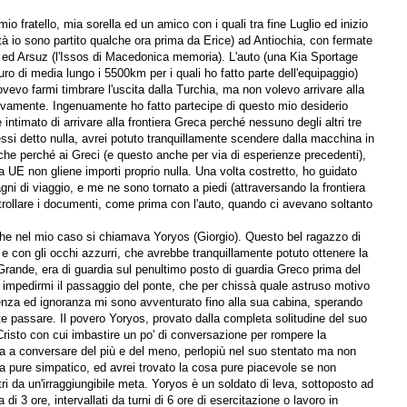
o fratello, mia sorella ed un amico con i quali tra fine Luglio ed inizio
ltà io sono partito qualche ora prima da Erice) ad Antiochia, con fermate
ed Arsuz (l'Issos di Macedonica memoria). L'auto (una Kia Sportage
o di media lungo i 5500km per i quali ho fatto parte dell'equipaggio)
ovevo farmi timbrare l'uscita dalla Turchia, ma non volevo arrivare alla
sivamente. Ingenuamente ho fatto partecipe di questo mio desiderio
 intimato di arrivare alla frontiera Greca perché nessuno degli altri tre
si detto nulla, avrei potuto tranquillamente scendere dalla macchina in
nche perché ai Greci (e questo anche per via di esperienze precedenti),
UE non gliene importi proprio nulla. Una volta costretto, ho guidato
agni di viaggio, e me ne sono tornato a piedi (attraversando la frontiera
rollare i documenti, come prima con l'auto, quando ci avevano soltanto
he nel mio caso si chiamava Yoryos (Giorgio). Questo bel ragazzo di
 con gli occhi azzurri, che avrebbe tranquillamente potuto ottenere la
 Grande, era di guardia sul penultimo posto di guardia Greco prima del
di impedirmi il passaggio del ponte, che per chissà quale astruso motivo
enza ed ignoranza mi sono avventurato fino alla sua cabina, sperando
 passare. Il povero Yoryos, provato dalla completa solitudine del suo
risto con cui imbastire un po' di conversazione per rompere la
ora a conversare del più e del meno, perlopiù nel suo stentato ma non
ava pure simpatico, ed avrei trovato la cosa pure piacevole se non
tri da un'irraggiungibile meta. Yoryos è un soldato di leva, sottoposto ad
 di 3 ore, intervallati da turni di 6 ore di esercitazione o lavoro in