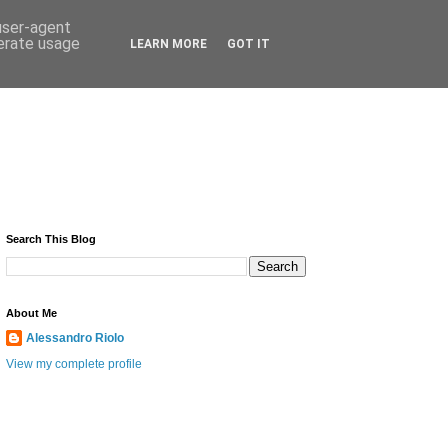
 user-agent
nerate usage
LEARN MORE
GOT IT
Search This Blog
About Me
Alessandro Riolo
View my complete profile