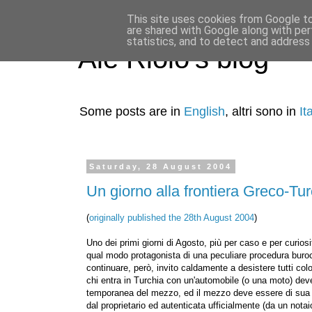
This site uses cookies from Google to 
are shared with Google along with per
statistics, and to detect and address
Ale Riolo's blog
Some posts are in
English
, altri sono in
It
Saturday, 28 August 2004
Un giorno alla frontiera Greco-Tur
(
originally published the 28th August 2004
)
Uno dei primi giorni di Agosto, più per caso e per curio
qual modo protagonista di una peculiare procedura burocr
continuare, però, invito caldamente a desistere tutti col
chi entra in Turchia con un'automobile (o una moto) deve
temporanea del mezzo, ed il mezzo deve essere di sua p
dal proprietario ed autenticata ufficialmente (da un notai