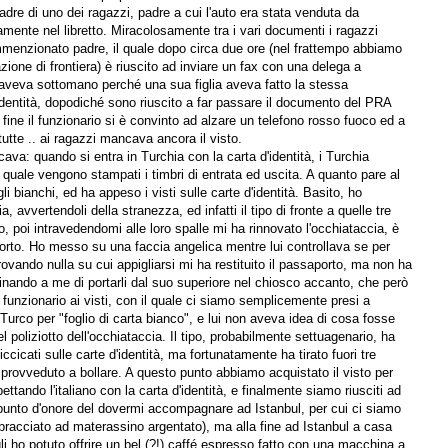
padre di uno dei ragazzi, padre a cui l'auto era stata venduta da
mente nel libretto. Miracolosamente tra i vari documenti i ragazzi
menzionato padre, il quale dopo circa due ore (nel frattempo abbiamo
zione di frontiera) è riuscito ad inviare un fax con una delega a
l'aveva sottomano perché una sua figlia aveva fatto la stessa
identità, dopodiché sono riuscito a far passare il documento del PRA
a fine il funzionario si è convinto ad alzare un telefono rosso fuoco ed a
 tutte .. ai ragazzi mancava ancora il visto.
va: quando si entra in Turchia con la carta d'identità, i Turchia
l quale vengono stampati i timbri di entrata ed uscita. A quanto pare al
ogli bianchi, ed ha appeso i visti sulle carte d'identità. Basito, ho
, avvertendoli della stranezza, ed infatti il tipo di fronte a quelle tre
, poi intravedendomi alle loro spalle mi ha rinnovato l'occhiataccia, è
porto. Ho messo su una faccia angelica mentre lui controllava se per
rovando nulla su cui appigliarsi mi ha restituito il passaporto, ma non ha
rdinando a me di portarli dal suo superiore nel chiosco accanto, che però
unzionario ai visti, con il quale ci siamo semplicemente presi a
Turco per "foglio di carta bianco", e lui non aveva idea di cosa fosse
l poliziotto dell'occhiataccia. Il tipo, probabilmente settuagenario, ha
ccicati sulle carte d'identità, ma fortunatamente ha tirato fuori tre
poi provveduto a bollare. A questo punto abbiamo acquistato il visto per
ttando l'italiano con la carta d'identità, e finalmente siamo riusciti ad
n punto d'onore del dovermi accompagnare ad Istanbul, per cui ci siamo
abbracciato ad materassino argentato), ma alla fine ad Istanbul a casa
 ho potuto offrire un bel (?!) caffé espresso fatto con una macchina a