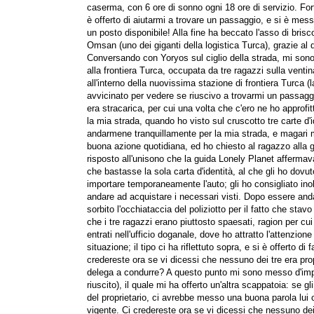
caserma, con 6 ore di sonno ogni 18 ore di servizio. Fo
è offerto di aiutarmi a trovare un passaggio, e si è me
un posto disponibile! Alla fine ha beccato l'asso di bris
Omsan (uno dei giganti della logistica Turca), grazie al 
Conversando con Yoryos sul ciglio della strada, mi sono
alla frontiera Turca, occupata da tre ragazzi sulla vent
all'interno della nuovissima stazione di frontiera Turca (la
avvicinato per vedere se riuscivo a trovarmi un passagg
era stracarica, per cui una volta che c'ero ne ho approf
la mia strada, quando ho visto sul cruscotto tre carte d'
andarmene tranquillamente per la mia strada, e magari 
buona azione quotidiana, ed ho chiesto al ragazzo alla 
risposto all'unisono che la guida Lonely Planet afferma
che bastasse la sola carta d'identità, al che gli ho dov
importare temporaneamente l'auto; gli ho consigliato ino
andare ad acquistare i necessari visti. Dopo essere anda
sorbito l'occhiataccia del poliziotto per il fatto che sta
che i tre ragazzi erano piuttosto spaesati, ragion per cu
entrati nell'ufficio doganale, dove ho attratto l'attenzio
situazione; il tipo ci ha riflettuto sopra, e si è offerto di 
credereste ora se vi dicessi che nessuno dei tre era propr
delega a condurre? A questo punto mi sono messo d'impe
riuscito), il quale mi ha offerto un'altra scappatoia: se 
del proprietario, ci avrebbe messo una buona parola lui con
vigente. Ci credereste ora se vi dicessi che nessuno dei 