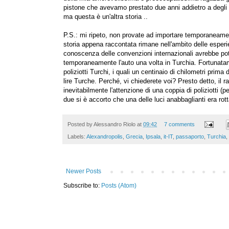
pistone che avevamo prestato due anni addietro a degli a
ma questa è un'altra storia ..
P.S.: mi ripeto, non provate ad importare temporaneame
storia appena raccontata rimane nell'ambito delle esperi
conoscenza delle convenzioni internazionali avrebbe pot
temporaneamente l'auto una volta in Turchia. Fortunatamen
poliziotti Turchi, i quali un centinaio di chilometri prima
lire Turche. Perché, vi chiederete voi? Presto detto, il 
inevitabilmente l'attenzione di una coppia di poliziotti (
due si è accorto che una delle luci anabbaglianti era rott
Posted by
Alessandro Riolo
at
09:42
7 comments
Labels:
Alexandropolis
,
Grecia
,
Ipsala
,
it-IT
,
passaporto
,
Turchia
,
Newer Posts
Subscribe to:
Posts (Atom)