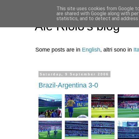
This site uses cookies from Google to 
are shared with Google along with per
statistics, and to detect and address
Ale Riolo's blog
Some posts are in
English
, altri sono in
It
Saturday, 9 September 2006
Brazil-Argentina 3-0