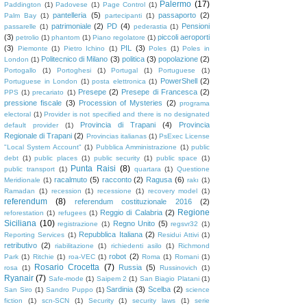
Palermo
(17)
Paddington
(1)
Padovese
(1)
Page Control
(1)
pantelleria
(5)
passaporto
(2)
Palm Bay
(1)
partecipanti
(1)
patrimoniale
(2)
PD
(4)
Pensioni
passarelle
(1)
pederastia
(1)
(3)
piccoli aeroporti
petrolio
(1)
phantom
(1)
Piano regolatore
(1)
(3)
PIL
(3)
Piemonte
(1)
Pietro Ichino
(1)
Poles
(1)
Poles in
Politecnico di Milano
(3)
politica
(3)
popolazione
(2)
London
(1)
Portogallo
(1)
Portoghesi
(1)
Portugal
(1)
Portuguese
(1)
PowerShell
(2)
Portuguese in London
(1)
posta elettronica
(1)
Presepe
(2)
Presepe di Francesca
(2)
PPS
(1)
precariato
(1)
pressione fiscale
(3)
Procession of Mysteries
(2)
programa
electoral
(1)
Provider is not specified and there is no designated
Provincia di Trapani
(4)
Provincia
default provider
(1)
Regionale di Trapani
(2)
Provincias italianas
(1)
PsExec License
"Local System Account"
(1)
Pubblica Amministrazione
(1)
public
debt
(1)
public places
(1)
public security
(1)
public space
(1)
Punta Raisi
(8)
public transport
(1)
quartara
(1)
Questione
racalmuto
(5)
racconto
(2)
Ragusa
(6)
Meridionale
(1)
rakı
(1)
Ramadan
(1)
recession
(1)
recessione
(1)
recovery model
(1)
referendum
(8)
referendum costituzionale 2016
(2)
Regione
Reggio di Calabria
(2)
reforestation
(1)
refugees
(1)
Siciliana
(10)
Regno Unito
(5)
registrazione
(1)
regsvr32
(1)
Repubblica Italiana
(2)
Reporting Services
(1)
Residui Attivi
(1)
retributivo
(2)
riabilitazione
(1)
richiedenti asilo
(1)
Richmond
robot
(2)
Park
(1)
Ritchie
(1)
roa-VEC
(1)
Roma
(1)
Romani
(1)
Rosario Crocetta
(7)
Russia
(5)
rosa
(1)
Russinovich
(1)
Ryanair
(7)
Safe-mode
(1)
Saipem 2
(1)
San Biagio Platani
(1)
Sardinia
(3)
Scelba
(2)
San Siro
(1)
Sandro Puppo
(1)
science
fiction
(1)
scn-SCN
(1)
Security
(1)
security laws
(1)
serie