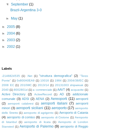
▼
September
(1)
Brazil-Argentina 3-0
►
May
(1)
►
2005
(8)
►
2004
(6)
►
2003
(2)
►
2002
(1)
Labels
"struttura demografica"
(2)
-2146824535
(1)
.Net
(1)
"Terzo
Ponte"
(1)
0x800A0EA9
(1)
10016
(1)
1984
(1)
2004/38/EC
(1)
2008 EC
(1)
2010WC
(1)
2013/14
(1)
20131003 shipwreak
(1)
AAVT
(4)
2040
(1)
8002801d
(1)
a commerciale
(1)
acquavite
(1)
Active Directory
(2)
AD
(2)
addizionale
ActiveRecord
(1)
Aereoporti
(11)
comunale
(3)
ADSI
(2)
AENA
(2)
aeroporti
aeroporti italiani
(7)
(2)
aeroporti
aeroporti calabresi
(1)
aeroporti siciliani
(11)
aeroporto
(17)
minori
(3)
aeroporto
Aeroporto di Catania
dello Stretto
(1)
aeroporto di agrigento
(1)
(4)
aeroporto di comiso
(6)
aeroporto di Crotone
(1)
Aeroporto
di Istanbul
(1)
aeroporto di licata
(1)
Aeroporto di London
Aeroporto di Palermo
(9)
aeroporto di Reggio
Stansted
(1)