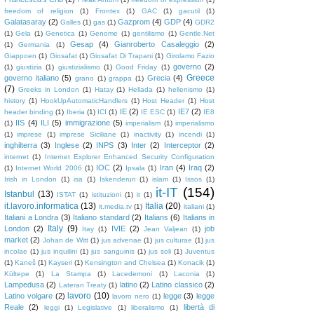
freedom of religion
(1)
Frontex
(1)
GAC
(1)
gacutil
(1)
Galatasaray
(2)
Gazprom
(4)
GDP
(4)
Galles
(1)
gas
(1)
GDR2
(1)
Gela
(1)
Genetica
(1)
Genome
(1)
gentilismo
(1)
Gentle.Net
Gesap
(4)
Gianroberto Casaleggio
(2)
(1)
Germania
(1)
Giappoen
(1)
Giosafat
(1)
Giosafat Di Trapani
(1)
Girolamo Fazio
governo
(2)
(1)
giustizia
(1)
giustizialismo
(1)
Good Friday
(1)
Greece
governo italiano
(5)
Grecia
(4)
grano
(1)
grappa
(1)
(7)
Greeks in London
(1)
Hatay
(1)
Hellada
(1)
hellenismo
(1)
history
(1)
HookUpAutomaticHandlers
(1)
Host Header
(1)
Host
IE
(2)
IE7
(2)
header binding
(1)
Iberia
(1)
ICI
(1)
IE ESC
(1)
IE8
IIS
(4)
ILI
(5)
immigrazione
(5)
(1)
imperialism
(1)
imperialismo
(1)
imprese
(1)
imprese Siciliane
(1)
inactivity
(1)
incendi
(1)
inghilterra
(3)
Inglese
(2)
INPS
(3)
Inter
(2)
Interceptor
(2)
internet
(1)
Internet Explorer Enhanced Security Configuration
IOC
(2)
Iran
(4)
Iraq
(2)
(1)
Internet World 2006
(1)
Ipsala
(1)
Irish in London
(1)
isa
(1)
Iskenderun
(1)
islam
(1)
Issos
(1)
it-IT
(154)
Istanbul
(13)
ISTAT
(1)
istituzioni
(1)
it
(1)
it.lavoro.informatica
(13)
Italia
(20)
it.media.tv
(1)
italiani
(1)
Italiani a Londra
(3)
Italiano standard
(2)
Italians
(6)
Italians in
Italy
(9)
London
(2)
IVIE
(2)
job
Itay
(1)
Jean Valjean
(1)
market
(2)
Johan de Witt
(1)
jus advenae
(1)
jus culturae
(1)
jus
incolae
(1)
jus inquilini
(1)
jus sanguinis
(1)
jus soli
(1)
Juventus
(1)
Kaneš
(1)
Kayseri
(1)
Kensington and Chelsea
(1)
Konacik
(1)
Kültepe
(1)
La Stampa
(1)
Lacedemoni
(1)
Laconia
(1)
Lampedusa
(2)
latino
(2)
Latino classico
(2)
Lateran Treaty
(1)
lavoro
(10)
Latino volgare
(2)
legge
(3)
legge
lavoro nero
(1)
Reale
(2)
libertà di
leggi
(1)
Legislative
(1)
liberalismo
(1)