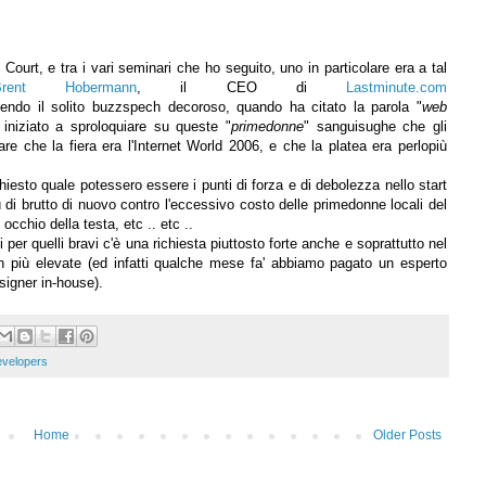
ourt, e tra i vari seminari che ho seguito, uno in particolare era a tal
Brent Hobermann
, il CEO di
Lastminute.com
nendo il solito buzzspech decoroso, quando ha citato la parola "
web
 iniziato a sproloquiare su queste "
primedonne
" sanguisughe che gli
e che la fiera era l'Internet World 2006, e che la platea era perlopiù
hiesto quale potessero essere i punti di forza e di debolezza nello start
 di brutto di nuovo contro l'eccessivo costo delle primedonne locali del
occhio della testa, etc .. etc ..
per quelli bravi c'è una richiesta piuttosto forte anche e soprattutto nel
ben più elevate (ed infatti qualche mese fa' abbiamo pagato un esperto
esigner in-house).
velopers
Home
Older Posts