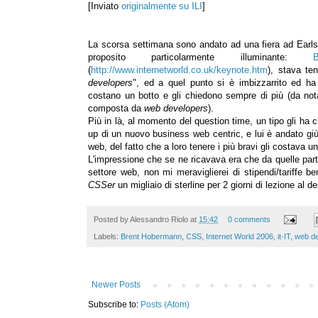
[Inviato
originalmente su ILI
]
La scorsa settimana sono andato ad una fiera ad Earls C
proposito particolarmente illuminante:
(
http://www.internetworld.co.uk/keynote.htm
), stava te
developers
", ed a quel punto si è imbizzarrito ed ha
costano un botto e gli chiedono sempre di più (da notar
composta da
web developers
).
Più in là, al momento del question time, un tipo gli ha c
up di un nuovo business web centric, e lui è andato giù
web, del fatto che a loro tenere i più bravi gli costava un 
L'impressione che se ne ricavava era che da quelle parti 
settore web, non mi meraviglierei di stipendi/tariffe 
CSSer
un migliaio di sterline per 2 giorni di lezione al d
Posted by
Alessandro Riolo
at
15:42
0 comments
Labels:
Brent Hobermann
,
CSS
,
Internet World 2006
,
it-IT
,
web de
Newer Posts
Subscribe to:
Posts (Atom)