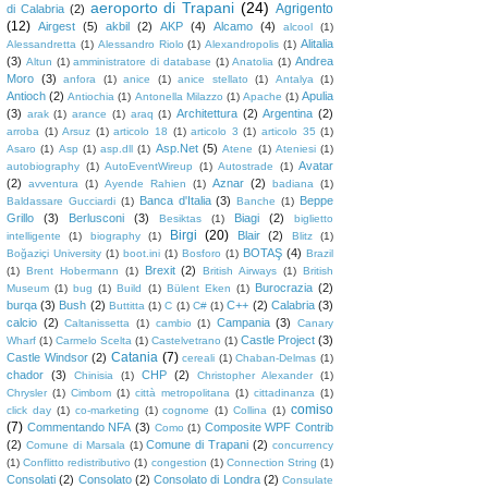
aeroporto di Trapani
(24)
Agrigento
di Calabria
(2)
(12)
Airgest
(5)
akbil
(2)
AKP
(4)
Alcamo
(4)
alcool
(1)
Alitalia
Alessandretta
(1)
Alessandro Riolo
(1)
Alexandropolis
(1)
(3)
Andrea
Altun
(1)
amministratore di database
(1)
Anatolia
(1)
Moro
(3)
anfora
(1)
anice
(1)
anice stellato
(1)
Antalya
(1)
Antioch
(2)
Apulia
Antiochia
(1)
Antonella Milazzo
(1)
Apache
(1)
(3)
Architettura
(2)
Argentina
(2)
arak
(1)
arance
(1)
araq
(1)
arroba
(1)
Arsuz
(1)
articolo 18
(1)
articolo 3
(1)
articolo 35
(1)
Asp.Net
(5)
Asaro
(1)
Asp
(1)
asp.dll
(1)
Atene
(1)
Ateniesi
(1)
Avatar
autobiography
(1)
AutoEventWireup
(1)
Autostrade
(1)
(2)
Aznar
(2)
avventura
(1)
Ayende Rahien
(1)
badiana
(1)
Banca d'Italia
(3)
Beppe
Baldassare Gucciardi
(1)
Banche
(1)
Grillo
(3)
Berlusconi
(3)
Biagi
(2)
Besiktas
(1)
biglietto
Birgi
(20)
Blair
(2)
intelligente
(1)
biography
(1)
Blitz
(1)
BOTAŞ
(4)
Boğaziçi University
(1)
boot.ini
(1)
Bosforo
(1)
Brazil
Brexit
(2)
(1)
Brent Hobermann
(1)
British Airways
(1)
British
Burocrazia
(2)
Museum
(1)
bug
(1)
Build
(1)
Bülent Eken
(1)
burqa
(3)
Bush
(2)
C++
(2)
Calabria
(3)
Buttitta
(1)
C
(1)
C#
(1)
calcio
(2)
Campania
(3)
Caltanissetta
(1)
cambio
(1)
Canary
Castle Project
(3)
Wharf
(1)
Carmelo Scelta
(1)
Castelvetrano
(1)
Catania
(7)
Castle Windsor
(2)
cereali
(1)
Chaban-Delmas
(1)
chador
(3)
CHP
(2)
Chinisia
(1)
Christopher Alexander
(1)
Chrysler
(1)
Cimbom
(1)
città metropolitana
(1)
cittadinanza
(1)
comiso
click day
(1)
co-marketing
(1)
cognome
(1)
Collina
(1)
(7)
Commentando NFA
(3)
Composite WPF Contrib
Como
(1)
(2)
Comune di Trapani
(2)
Comune di Marsala
(1)
concurrency
(1)
Conflitto redistributivo
(1)
congestion
(1)
Connection String
(1)
Consolati
(2)
Consolato
(2)
Consolato di Londra
(2)
Consulate