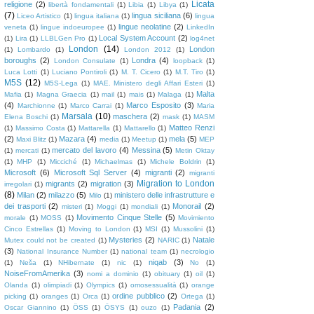
Licata
religione
(2)
libertà fondamentali
(1)
Libia
(1)
Libya
(1)
(7)
lingua siciliana
(6)
Liceo Artistico
(1)
lingua italiana
(1)
lingua
lingue neolatine
(2)
veneta
(1)
lingue indoeuropee
(1)
LinkedIn
Local System Account
(2)
(1)
Lira
(1)
LLBLGen Pro
(1)
log4net
London
(14)
London
(1)
Lombardo
(1)
London 2012
(1)
boroughs
(2)
Londra
(4)
London Consulate
(1)
loopback
(1)
Luca Lotti
(1)
Luciano Pontiroli
(1)
M. T. Cicero
(1)
M.T. Tiro
(1)
M5S
(12)
M5S-Lega
(1)
MAE. Ministero degli Affari Esteri
(1)
Malta
Mafia
(1)
Magna Graecia
(1)
mail
(1)
mais
(1)
Malaga
(1)
(4)
Marco Esposito
(3)
Marchionne
(1)
Marco Carrai
(1)
Maria
Marsala
(10)
maschera
(2)
Elena Boschi
(1)
mask
(1)
MASM
Matteo Renzi
(1)
Massimo Costa
(1)
Mattarella
(1)
Mattarello
(1)
(2)
Mazara
(4)
mela
(5)
Maxi Blitz
(1)
media
(1)
Meetup
(1)
MEP
mercato del lavoro
(4)
Messina
(5)
(1)
mercati
(1)
Metin Oktay
(1)
MHP
(1)
Micciché
(1)
Michaelmas
(1)
Michele Boldrin
(1)
Microsoft
(6)
Microsoft Sql Server
(4)
migranti
(2)
migranti
Migration to London
migrants
(2)
migration
(3)
irregolari
(1)
(8)
Milan
(2)
milazzo
(5)
ministero delle infrastrutture e
Milo
(1)
dei trasporti
(2)
Monorail
(2)
misteri
(1)
Moggi
(1)
mondiali
(1)
Movimento Cinque Stelle
(5)
morale
(1)
MOSS
(1)
Movimiento
Cinco Estrellas
(1)
Moving to London
(1)
MSI
(1)
Mussolini
(1)
Mysteries
(2)
Natale
Mutex could not be created
(1)
NARIC
(1)
(3)
National Insurance Number
(1)
national team
(1)
necrologio
niqab
(3)
(1)
Neša
(1)
NHibernate
(1)
nic
(1)
No
(1)
NoiseFromAmerika
(3)
nomi a dominio
(1)
obituary
(1)
oil
(1)
Olanda
(1)
olimpiadi
(1)
Olympics
(1)
omosessualità
(1)
orange
ordine pubblico
(2)
picking
(1)
oranges
(1)
Orca
(1)
Ortega
(1)
Padania
(2)
Oscar Giannino
(1)
ÖSS
(1)
ÖSYS
(1)
ouzo
(1)