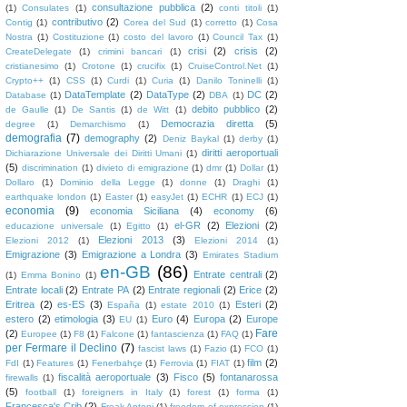
consultazione pubblica
(2)
(1)
Consulates
(1)
conti titoli
(1)
contributivo
(2)
Contig
(1)
Corea del Sud
(1)
corretto
(1)
Cosa
Nostra
(1)
Costituzione
(1)
costo del lavoro
(1)
Council Tax
(1)
crisi
(2)
crisis
(2)
CreateDelegate
(1)
crimini bancari
(1)
cristianesimo
(1)
Crotone
(1)
crucifix
(1)
CruiseControl.Net
(1)
Crypto++
(1)
CSS
(1)
Curdi
(1)
Curia
(1)
Danilo Toninelli
(1)
DataTemplate
(2)
DataType
(2)
DC
(2)
Database
(1)
DBA
(1)
debito pubblico
(2)
de Gaulle
(1)
De Santis
(1)
de Witt
(1)
Democrazia diretta
(5)
degree
(1)
Demarchismo
(1)
demografia
(7)
demography
(2)
Deniz Baykal
(1)
derby
(1)
diritti aeroportuali
Dichiarazione Universale dei Diritti Umani
(1)
(5)
discrimination
(1)
divieto di emigrazione
(1)
dmr
(1)
Dollar
(1)
Dollaro
(1)
Dominio della Legge
(1)
donne
(1)
Draghi
(1)
earthquake london
(1)
Easter
(1)
easyJet
(1)
ECHR
(1)
ECJ
(1)
economia
(9)
economia Siciliana
(4)
economy
(6)
el-GR
(2)
Elezioni
(2)
educazione universale
(1)
Egitto
(1)
Elezioni 2013
(3)
Elezioni 2012
(1)
Elezioni 2014
(1)
Emigrazione
(3)
Emigrazione a Londra
(3)
Emirates Stadium
en-GB
(86)
Entrate centrali
(2)
(1)
Emma Bonino
(1)
Entrate locali
(2)
Entrate PA
(2)
Entrate regionali
(2)
Erice
(2)
Eritrea
(2)
es-ES
(3)
Esteri
(2)
España
(1)
estate 2010
(1)
estero
(2)
etimologia
(3)
Euro
(4)
Europa
(2)
Europe
EU
(1)
Fare
(2)
Europee
(1)
F8
(1)
Falcone
(1)
fantascienza
(1)
FAQ
(1)
per Fermare il Declino
(7)
fascist laws
(1)
Fazio
(1)
FCO
(1)
film
(2)
FdI
(1)
Features
(1)
Fenerbahçe
(1)
Ferrovia
(1)
FIAT
(1)
fiscalità aeroportuale
(3)
Fisco
(5)
fontanarossa
firewalls
(1)
(5)
football
(1)
foreigners in Italy
(1)
forest
(1)
forma
(1)
Francesca's Crib
(2)
Freak Antoni
(1)
freedom of expression
(1)