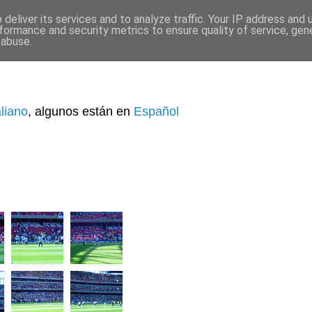
deliver its services and to analyze traffic. Your IP address and
formance and security metrics to ensure quality of service, ge
 abuse.
aliano
, algunos están en
Español