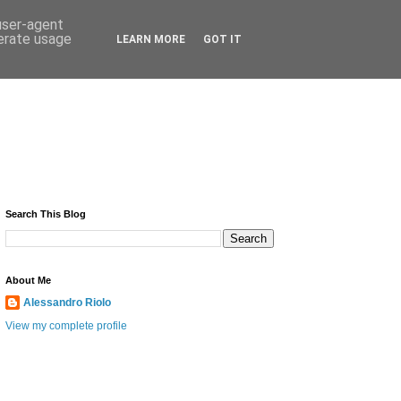
 user-agent
nerate usage
LEARN MORE
GOT IT
Search This Blog
About Me
Alessandro Riolo
View my complete profile