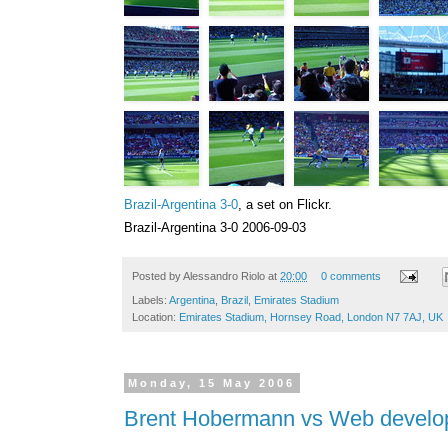
Brazil-Argentina 3-0
, a set on Flickr.
Brazil-Argentina 3-0 2006-09-03
Posted by
Alessandro Riolo
at
20:00
0 comments
Labels:
Argentina
,
Brazil
,
Emirates Stadium
Location:
Emirates Stadium, Hornsey Road, London N7 7AJ, UK
Monday, 15 May 2006
Brent Hobermann vs Web develo