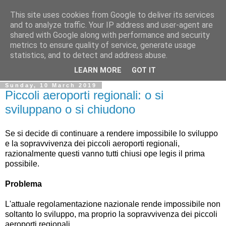
This site uses cookies from Google to deliver its services
Ale Riolo's blog
and to analyze traffic. Your IP address and user-agent are
shared with Google along with performance and security
metrics to ensure quality of service, generate usage
Some posts are in
English
, altri sono in
Italiano
, algunos
statistics, and to detect and address abuse.
están en
Español
LEARN MORE
GOT IT
Sunday, 10 March 2019
Piccoli aeroporti regionali: o si
sviluppano o si chiudono
Se si decide di continuare a rendere impossibile lo sviluppo
e la sopravvivenza dei piccoli aeroporti regionali,
razionalmente questi vanno tutti chiusi ope legis il prima
possibile.
Problema
L'attuale regolamentazione nazionale rende impossibile non
soltanto lo sviluppo, ma proprio la sopravvivenza dei piccoli
aeroporti regionali.