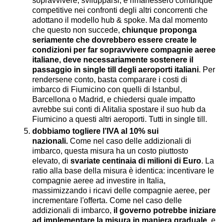
sopravvivere, svilupparsi, e rimanessero comunque
competitive nei confronti degli altri concorrenti che
adottano il modello hub & spoke. Ma dal momento
che questo non succede,
chiunque proponga
seriamente che dovrebbero essere create le
condizioni per far sopravvivere compagnie aeree
italiane, deve necessariamente sostenere il
passaggio in single till degli aeroporti italiani
. Per
rendersene conto, basta comparare i costi di
imbarco di Fiumicino con quelli di Istanbul,
Barcellona o Madrid, e chiedersi quale impatto
avrebbe sui conti di Alitalia spostare il suo hub da
Fiumicino a questi altri aeroporti. Tutti in single till.
dobbiamo togliere l’IVA al 10% sui
nazionali.
Come nel caso delle addizionali di
imbarco, questa misura ha un costo piuttosto
elevato, di
svariate centinaia di milioni di Euro
. La
ratio alla base della misura è identica: incentivare le
compagnie aeree ad investire in Italia,
massimizzando i ricavi delle compagnie aeree, per
incrementare l'offerta. Come nel caso delle
addizionali di imbarco,
il governo potrebbe iniziare
ad implementare la misura in maniera graduale
, e