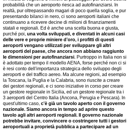
probabilità che un aeroporto riesca ad autofinanziarsi. In
realtà, pur oltrepassando magari di poco quella soglia, e pur
presentando bilanci in nero, ci sono aeroporti italiani che
continuano a ricevere decine di milioni di finanziamenti
statali e regionali. Ed è anche una scelta buona e giusta,
purché poi,
una volta sviluppati, e diventati in alcuni casi
delle vere e proprie miniere d’oro, i profitti di questi
aeroporti vengano utilizzati per sviluppare gli altri
aeroporti del paese, che ancora non abbiano raggiunto
le dimensioni per autofinanziarsi
. Purtroppo in Italia non si
è adottato per tempo il modello AENA, forse perché non ci si
è resi conto dell'importanza strategica dello sviluppo degli
aeroporti e del traffico aereo. Ma alcune regioni, ad esempio
la Toscana, la Puglia e la Calabria, sono riuscite a creare
dei gestori regionali, e ci sono iniziative in corso per creare
un gestore regionale in Sicilia, ed un gestore regionale tra i
3 aeroporti del Centro Italia (Ancona, Perugia e Pescara). In
quest'ultimo caso,
c'è già un tavolo aperto con il governo
nazionale. Siamo ancora in tempo ad aprire questo
tavolo agli altri aeroporti regionali. Il governo nazionale
potrebbe invitare, convincere o costringere tutti i gestori
aeroportuali a proprietà pubblica a partecipare ad un