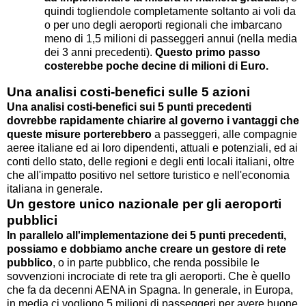
quindi togliendole completamente soltanto ai voli da
o per uno degli aeroporti regionali che imbarcano
meno di 1,5 milioni di passeggeri annui (nella media
dei 3 anni precedenti).
Questo primo passo
costerebbe poche decine di milioni di Euro.
Una analisi costi-benefici sulle 5 azioni
Una analisi costi-benefici sui 5 punti precedenti
dovrebbe rapidamente chiarire al governo i vantaggi che
queste misure porterebbero
a passeggeri, alle compagnie
aeree italiane ed ai loro dipendenti, attuali e potenziali, ed ai
conti dello stato, delle regioni e degli enti locali italiani, oltre
che all'impatto positivo nel settore turistico e nell'economia
italiana in generale.
Un gestore unico nazionale per gli aeroporti
pubblici
In parallelo all'implementazione dei 5 punti precedenti,
possiamo e dobbiamo anche creare un gestore di rete
pubblico
, o in parte pubblico, che renda possibile le
sovvenzioni incrociate di rete tra gli aeroporti. Che è quello
che fa da decenni AENA in Spagna. In generale, in Europa,
in media ci vogliono 5 milioni di passeggeri per avere buone