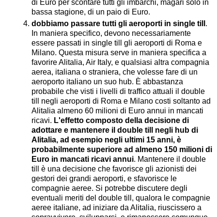
di Euro per scontare tutti gli imbarchi, magari solo in
bassa stagione, di un paio di Euro.
dobbiamo passare tutti gli aeroporti in single till
.
In maniera specifico, devono necessariamente
essere passati in single till gli aeroporti di Roma e
Milano. Questa misura serve in maniera specifica a
favorire Alitalia, Air Italy, e qualsiasi altra compagnia
aerea, italiana o straniera, che volesse fare di un
aeroporto italiano un suo hub. È abbastanza
probabile che visti i livelli di traffico attuali il double
till negli aeroporti di Roma e Milano costi soltanto ad
Alitalia almeno 60 milioni di Euro annui in mancati
ricavi.
L'effetto composto della decisione di
adottare e mantenere il double till negli hub di
Alitalia, ad esempio negli ultimi 15 anni, è
probabilmente superiore ad almeno 150 milioni di
Euro in mancati ricavi annui
. Mantenere il double
till è una decisione che favorisce gli azionisti dei
gestori dei grandi aeroporti, e sfavorisce le
compagnie aeree. Si potrebbe discutere degli
eventuali meriti del double till, qualora le compagnie
aeree italiane, ad iniziare da Alitalia, riuscissero a