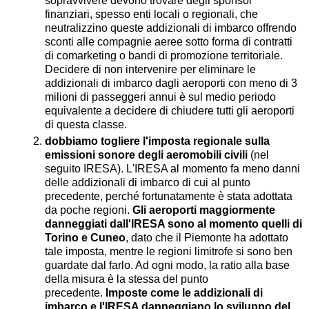
sopravvivere devono trovare degli sponsor
finanziari, spesso enti locali o regionali, che
neutralizzino queste addizionali di imbarco offrendo
sconti alle compagnie aeree sotto forma di contratti
di comarketing o bandi di promozione territoriale.
Decidere di non intervenire per eliminare le
addizionali di imbarco dagli aeroporti con meno di 3
milioni di passeggeri annui è sul medio periodo
equivalente a decidere di chiudere tutti gli aeroporti
di questa classe.
dobbiamo togliere l'imposta regionale sulla
emissioni sonore degli aeromobili civili
(nel
seguito IRESA). L'IRESA al momento fa meno danni
delle addizionali di imbarco di cui al punto
precedente, perché fortunatamente è stata adottata
da poche regioni.
Gli aeroporti maggiormente
danneggiati dall'IRESA sono al momento quelli di
Torino e Cuneo
, dato che il Piemonte ha adottato
tale imposta, mentre le regioni limitrofe si sono ben
guardate dal farlo. Ad ogni modo, la ratio alla base
della misura è la stessa del punto
precedente.
Imposte come le addizionali di
imbarco e l'IRESA danneggiano lo sviluppo del