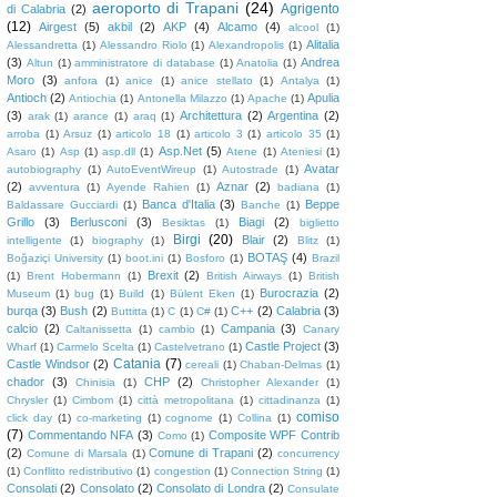
aeroporto di Trapani
(24)
Agrigento
di Calabria
(2)
(12)
Airgest
(5)
akbil
(2)
AKP
(4)
Alcamo
(4)
alcool
(1)
Alitalia
Alessandretta
(1)
Alessandro Riolo
(1)
Alexandropolis
(1)
(3)
Andrea
Altun
(1)
amministratore di database
(1)
Anatolia
(1)
Moro
(3)
anfora
(1)
anice
(1)
anice stellato
(1)
Antalya
(1)
Antioch
(2)
Apulia
Antiochia
(1)
Antonella Milazzo
(1)
Apache
(1)
(3)
Architettura
(2)
Argentina
(2)
arak
(1)
arance
(1)
araq
(1)
arroba
(1)
Arsuz
(1)
articolo 18
(1)
articolo 3
(1)
articolo 35
(1)
Asp.Net
(5)
Asaro
(1)
Asp
(1)
asp.dll
(1)
Atene
(1)
Ateniesi
(1)
Avatar
autobiography
(1)
AutoEventWireup
(1)
Autostrade
(1)
(2)
Aznar
(2)
avventura
(1)
Ayende Rahien
(1)
badiana
(1)
Banca d'Italia
(3)
Beppe
Baldassare Gucciardi
(1)
Banche
(1)
Grillo
(3)
Berlusconi
(3)
Biagi
(2)
Besiktas
(1)
biglietto
Birgi
(20)
Blair
(2)
intelligente
(1)
biography
(1)
Blitz
(1)
BOTAŞ
(4)
Boğaziçi University
(1)
boot.ini
(1)
Bosforo
(1)
Brazil
Brexit
(2)
(1)
Brent Hobermann
(1)
British Airways
(1)
British
Burocrazia
(2)
Museum
(1)
bug
(1)
Build
(1)
Bülent Eken
(1)
burqa
(3)
Bush
(2)
C++
(2)
Calabria
(3)
Buttitta
(1)
C
(1)
C#
(1)
calcio
(2)
Campania
(3)
Caltanissetta
(1)
cambio
(1)
Canary
Castle Project
(3)
Wharf
(1)
Carmelo Scelta
(1)
Castelvetrano
(1)
Catania
(7)
Castle Windsor
(2)
cereali
(1)
Chaban-Delmas
(1)
chador
(3)
CHP
(2)
Chinisia
(1)
Christopher Alexander
(1)
Chrysler
(1)
Cimbom
(1)
città metropolitana
(1)
cittadinanza
(1)
comiso
click day
(1)
co-marketing
(1)
cognome
(1)
Collina
(1)
(7)
Commentando NFA
(3)
Composite WPF Contrib
Como
(1)
(2)
Comune di Trapani
(2)
Comune di Marsala
(1)
concurrency
(1)
Conflitto redistributivo
(1)
congestion
(1)
Connection String
(1)
Consolati
(2)
Consolato
(2)
Consolato di Londra
(2)
Consulate