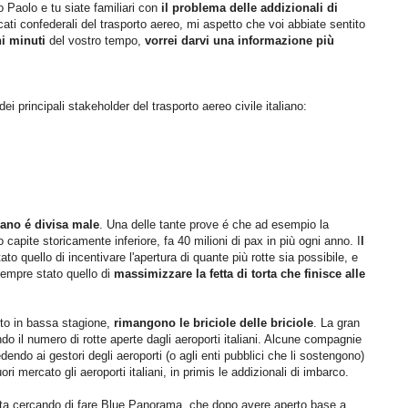
o Paolo e tu siate familiari con
il problema delle addizionali di
cati confederali del trasporto aereo, mi aspetto che voi abbiate sentito
i minuti
del vostro tempo,
vorrei darvi una informazione più
ei principali stakeholder del trasporto aereo civile italiano:
liano é divisa male
. Una delle tante prove é che ad esempio la
capite storicamente inferiore, fa 40 milioni di pax in più ogni anno. I
l
o quello di incentivare l'apertura di quante più rotte sia possibile, e
sempre stato quello di
massimizzare la fetta di torta che finisce alle
tto in bassa stagione,
rimangono le briciole delle briciole
. La gran
 il numero di rotte aperte dagli aeroporti italiani. Alcune compagnie
endo ai gestori degli aeroporti (o agli enti pubblici che li sostengono)
i mercato gli aeroporti italiani, in primis le addizionali di imbarco.
 sta cercando di fare Blue Panorama, che dopo avere aperto base a