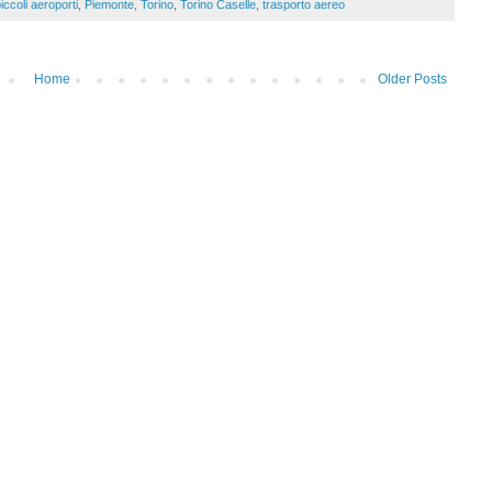
iccoli aeroporti
,
Piemonte
,
Torino
,
Torino Caselle
,
trasporto aereo
Home
Older Posts