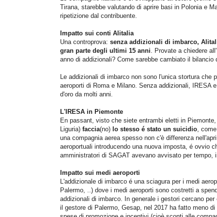
Tirana, starebbe valutando di aprire basi in Polonia e M
ripetizione dal contribuente.
Impatto sui conti Alitalia
Una controprova:
senza addizionali di imbarco, Alita
gran parte degli ultimi 15 anni
. Provate a chiedere all
anno di addizionali? Come sarebbe cambiato il bilancio di 
Le addizionali di imbarco non sono l'unica stortura che pen
aeroporti di Roma e Milano. Senza addizionali, IRESA e co
d'oro da molti anni.
L'IRESA in Piemonte
En passant, visto che siete entrambi eletti in Piemonte
Liguria)
faccia
(no)
lo stesso é stato un suicidio
, come 
una compagnia aerea spesso non c'è differenza nell'apr
aeroportuali introducendo una nuova imposta, é ovvio c
amministratori di SAGAT avevano avvisato per tempo, inas
Impatto sui medi aeroporti
L'addizionale di imbarco é una sciagura per i medi aeropor
Palermo, ..) dove i medi aeroporti sono costretti a spende
addizionali di imbarco. In generale i gestori cercano per
il gestore di Palermo, Gesap, nel 2017 ha fatto meno di 
spese di promozione e incentivi (cioè sconti alle compag