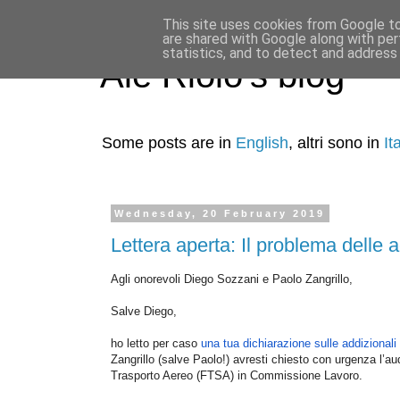
This site uses cookies from Google to 
are shared with Google along with per
statistics, and to detect and address
Ale Riolo's blog
Some posts are in
English
, altri sono in
It
Wednesday, 20 February 2019
Lettera aperta: Il problema delle 
Agli onorevoli Diego Sozzani e Paolo Zangrillo,
Salve Diego,
ho letto per caso
una tua dichiarazione sulle addizionali
Zangrillo (salve Paolo!) avresti chiesto con urgenza l’au
Trasporto Aereo (FTSA) in Commissione Lavoro.