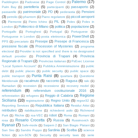
Palermo
(17)
Paddington
(1)
Padovese
(1)
Page Control
(1)
pantelleria
(5)
passaporto
(2)
Palm Bay
(1)
partecipanti
(1)
patrimoniale
(2)
PD
(4)
Pensioni
passarelle
(1)
pederastia
(1)
(3)
piccoli aeroporti
petrolio
(1)
phantom
(1)
Piano regolatore
(1)
(3)
PIL
(3)
Piemonte
(1)
Pietro Ichino
(1)
Poles
(1)
Poles in
Politecnico di Milano
(3)
politica
(3)
popolazione
(2)
London
(1)
Portogallo
(1)
Portoghesi
(1)
Portugal
(1)
Portuguese
(1)
PowerShell
(2)
Portuguese in London
(1)
posta elettronica
(1)
Presepe
(2)
Presepe di Francesca
(2)
PPS
(1)
precariato
(1)
pressione fiscale
(3)
Procession of Mysteries
(2)
programa
electoral
(1)
Provider is not specified and there is no designated
Provincia di Trapani
(4)
Provincia
default provider
(1)
Regionale di Trapani
(2)
Provincias italianas
(1)
PsExec License
"Local System Account"
(1)
Pubblica Amministrazione
(1)
public
debt
(1)
public places
(1)
public security
(1)
public space
(1)
Punta Raisi
(8)
public transport
(1)
quartara
(1)
Questione
racalmuto
(5)
racconto
(2)
Ragusa
(6)
Meridionale
(1)
rakı
(1)
Ramadan
(1)
recession
(1)
recessione
(1)
recovery model
(1)
referendum
(8)
referendum costituzionale 2016
(2)
Regione
Reggio di Calabria
(2)
reforestation
(1)
refugees
(1)
Siciliana
(10)
Regno Unito
(5)
registrazione
(1)
regsvr32
(1)
Repubblica Italiana
(2)
Reporting Services
(1)
Residui Attivi
(1)
retributivo
(2)
riabilitazione
(1)
richiedenti asilo
(1)
Richmond
robot
(2)
Park
(1)
Ritchie
(1)
roa-VEC
(1)
Roma
(1)
Romani
(1)
Rosario Crocetta
(7)
Russia
(5)
rosa
(1)
Russinovich
(1)
Ryanair
(7)
Safe-mode
(1)
Saipem 2
(1)
San Biagio Platani
(1)
Sardinia
(3)
Scelba
(2)
San Siro
(1)
Sandro Puppo
(1)
science
fiction
(1)
scn-SCN
(1)
Security
(1)
security laws
(1)
serie