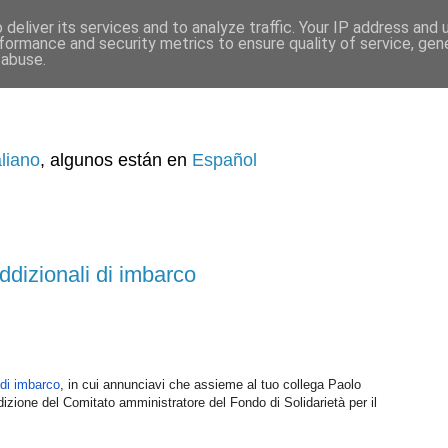
deliver its services and to analyze traffic. Your IP address and
formance and security metrics to ensure quality of service, ge
 abuse.
aliano
, algunos están en
Español
addizionali di imbarco
 di imbarco
, in cui annunciavi che assieme al tuo collega Paolo
dizione del Comitato amministratore del Fondo di Solidarietà per il