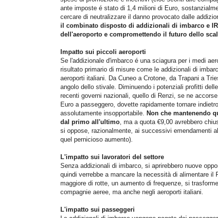
ante imposte é stato di 1,4 milioni di Euro, sostanzialme
cercare di neutralizzare il danno provocato dalle addizi
il combinato disposto di addizionali di imbarco e
dell'aeroporto e compromettendo il futuro dello sca
Impatto sui piccoli aeroporti
Se l'addizionale d'imbarco é una sciagura per i medi aero
risultato primario di misure come le addizionali di imba
aeroporti italiani. Da Cuneo a Crotone, da Trapani a Tries
angolo dello stivale. Diminuendo i potenziali profitti de
recenti governi nazionali, quello di Renzi, se ne accor
Euro a passeggero, dovette rapidamente tornare indietro d
assolutamente insopportabile.
Non che mantenendo quo
dal primo all'ultimo
, ma a quota €9,00 avrebbero chiuso
si oppose, razionalmente, ai successivi emendamenti all
quel pernicioso aumento).
L'impatto sui lavoratori del settore
Senza addizionali di imbarco, si aprirebbero nuove opport
quindi verrebbe a mancare la necessità di alimentare i
maggiore di rotte, un aumento di frequenze, si trasforme
compagnie aeree, ma anche negli aeroporti italiani.
L'impatto sui passeggeri