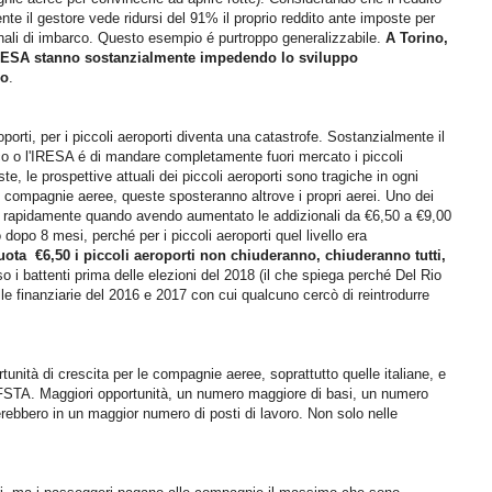
nte il gestore vede ridursi del 91% il proprio reddito ante imposte per
onali di imbarco. Questo esempio é purtroppo generalizzabile.
A Torino,
 IRESA stanno sostanzialmente impedendo lo sviluppo
lo
.
porti, per i piccoli aeroporti diventa una catastrofe. Sostanzialmente il
rco o l'IRESA é di mandare completamente fuori mercato i piccoli
te, le prospettive attuali dei piccoli aeroporti sono tragiche in ogni
lle compagnie aeree, queste sposteranno altrove i propri aerei. Uno dei
se rapidamente quando avendo aumentato le addizionali da €6,50 a €9,00
opo 8 mesi, perché per i piccoli aeroporti quel livello era
ta €6,50 i piccoli aeroporti non chiuderanno, chiuderanno tutti,
 i battenti prima delle elezioni del 2018 (il che spiega perché Del Rio
e finanziarie del 2016 e 2017 con cui qualcuno cercò di reintrodurre
unità di crescita per le compagnie aeree, soprattutto quelle italiane, e
l FSTA. Maggiori opportunità, un numero maggiore di basi, un numero
rebbero in un maggior numero di posti di lavoro. Non solo nelle