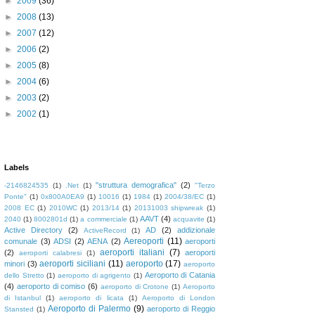
►
2009
(36)
►
2008
(13)
►
2007
(12)
►
2006
(2)
►
2005
(8)
►
2004
(6)
►
2003
(2)
►
2002
(1)
Labels
"struttura demografica"
(2)
-2146824535
(1)
.Net
(1)
"Terzo
Ponte"
(1)
0x800A0EA9
(1)
10016
(1)
1984
(1)
2004/38/EC
(1)
2008 EC
(1)
2010WC
(1)
2013/14
(1)
20131003 shipwreak
(1)
AAVT
(4)
2040
(1)
8002801d
(1)
a commerciale
(1)
acquavite
(1)
Active Directory
(2)
AD
(2)
addizionale
ActiveRecord
(1)
Aereoporti
(11)
comunale
(3)
ADSI
(2)
AENA
(2)
aeroporti
aeroporti italiani
(7)
(2)
aeroporti
aeroporti calabresi
(1)
aeroporti siciliani
(11)
aeroporto
(17)
minori
(3)
aeroporto
Aeroporto di Catania
dello Stretto
(1)
aeroporto di agrigento
(1)
(4)
aeroporto di comiso
(6)
aeroporto di Crotone
(1)
Aeroporto
di Istanbul
(1)
aeroporto di licata
(1)
Aeroporto di London
Aeroporto di Palermo
(9)
aeroporto di Reggio
Stansted
(1)