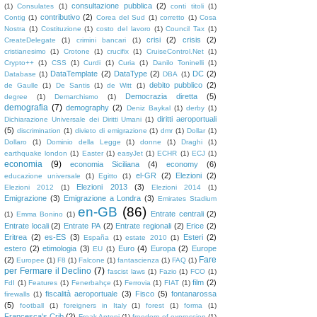
consultazione pubblica
(2)
(1)
Consulates
(1)
conti titoli
(1)
contributivo
(2)
Contig
(1)
Corea del Sud
(1)
corretto
(1)
Cosa
Nostra
(1)
Costituzione
(1)
costo del lavoro
(1)
Council Tax
(1)
crisi
(2)
crisis
(2)
CreateDelegate
(1)
crimini bancari
(1)
cristianesimo
(1)
Crotone
(1)
crucifix
(1)
CruiseControl.Net
(1)
Crypto++
(1)
CSS
(1)
Curdi
(1)
Curia
(1)
Danilo Toninelli
(1)
DataTemplate
(2)
DataType
(2)
DC
(2)
Database
(1)
DBA
(1)
debito pubblico
(2)
de Gaulle
(1)
De Santis
(1)
de Witt
(1)
Democrazia diretta
(5)
degree
(1)
Demarchismo
(1)
demografia
(7)
demography
(2)
Deniz Baykal
(1)
derby
(1)
diritti aeroportuali
Dichiarazione Universale dei Diritti Umani
(1)
(5)
discrimination
(1)
divieto di emigrazione
(1)
dmr
(1)
Dollar
(1)
Dollaro
(1)
Dominio della Legge
(1)
donne
(1)
Draghi
(1)
earthquake london
(1)
Easter
(1)
easyJet
(1)
ECHR
(1)
ECJ
(1)
economia
(9)
economia Siciliana
(4)
economy
(6)
el-GR
(2)
Elezioni
(2)
educazione universale
(1)
Egitto
(1)
Elezioni 2013
(3)
Elezioni 2012
(1)
Elezioni 2014
(1)
Emigrazione
(3)
Emigrazione a Londra
(3)
Emirates Stadium
en-GB
(86)
Entrate centrali
(2)
(1)
Emma Bonino
(1)
Entrate locali
(2)
Entrate PA
(2)
Entrate regionali
(2)
Erice
(2)
Eritrea
(2)
es-ES
(3)
Esteri
(2)
España
(1)
estate 2010
(1)
estero
(2)
etimologia
(3)
Euro
(4)
Europa
(2)
Europe
EU
(1)
Fare
(2)
Europee
(1)
F8
(1)
Falcone
(1)
fantascienza
(1)
FAQ
(1)
per Fermare il Declino
(7)
fascist laws
(1)
Fazio
(1)
FCO
(1)
film
(2)
FdI
(1)
Features
(1)
Fenerbahçe
(1)
Ferrovia
(1)
FIAT
(1)
fiscalità aeroportuale
(3)
Fisco
(5)
fontanarossa
firewalls
(1)
(5)
football
(1)
foreigners in Italy
(1)
forest
(1)
forma
(1)
Francesca's Crib
(2)
Freak Antoni
(1)
freedom of expression
(1)