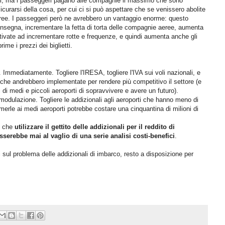
ri, ma i passeggeri pagano alle compagnie il massimo che sono
curarsi della cosa, per cui ci si può aspettare che se venissero abolite
 aeree. I passeggeri però ne avrebbero un vantaggio enorme: questo
nsegna, incrementare la fetta di torta delle compagnie aeree, aumenta
tivate ad incrementare rotte e frequenze, e quindi aumenta anche gli
me i prezzi dei biglietti.
. Immediatamente. Togliere l'IRESA, togliere l'IVA sui voli nazionali, e
ure che andrebbero implementate per rendere più competitivo il settore (e
 di medi e piccoli aeroporti di sopravvivere e avere un futuro).
imodulazione. Togliere le addizionali agli aeroporti che hanno meno di
merle ai medi aeroporti potrebbe costare una cinquantina di milioni di
e che
utilizzare il gettito delle addizionali per il reddito di
serebbe mai al vaglio di una serie analisi costi-benefici
.
i sul problema delle addizionali di imbarco, resto a disposizione per