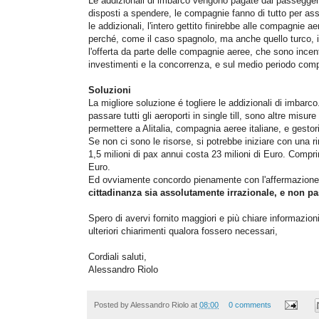
Le addizionali di imbarco vengono pagate dai passegge
disposti a spendere, le compagnie fanno di tutto per assi
le addizionali, l'intero gettito finirebbe alle compagnie
perché, come il caso spagnolo, ma anche quello turco, i
l'offerta da parte delle compagnie aeree, che sono incen
investimenti e la concorrenza, e sul medio periodo compri
Soluzioni
La migliore soluzione é togliere le addizionali di imbarco
passare tutti gli aeroporti in single till, sono altre mis
permettere a Alitalia, compagnia aeree italiane, e gestori
Se non ci sono le risorse, si potrebbe iniziare con una r
1,5 milioni di pax annui costa 23 milioni di Euro. Compri
Euro.
Ed ovviamente concordo pienamente con l'affermazion
cittadinanza sia assolutamente irrazionale, e non pas
Spero di avervi fornito maggiori e più chiare informazion
ulteriori chiarimenti qualora fossero necessari,
Cordiali saluti,
Alessandro Riolo
Posted by
Alessandro Riolo
at
08:00
0 comments