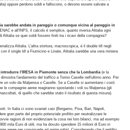
alta) oppure perdono soldi e falliscono, o devono essere salvate a
lia sarebbe andata in pareggio o comunque vicina al pareggio in
'ENAC e all'INPS, il calcolo é semplice, quanto riversa Alitalia ogni
Alitalia se quei soldi fossero finiti tra i ricavi della compagnia?
alizza Alitalia. L'altra stortura, macroscopica, é il double till negli
n il single till a Fiumicino e Linate, Alitalia sarebbe una vera miniera
,
introdurre l'IRESA in Piemonte senza che la Lombardia
(e la
dimostra l'andamento del traffico a Torino Caselle nell'ultimo anno. Per
ire un volo da Malpensa o Caselle. Se a Caselle si aumentano i costi
he le compagnie aeree reagiranno spostando i voli su Malpensa (gli
coltati, di quello che sarebbe stato il risultato di questa misura).
ti. In Italia ci sono svariati casi (Bergamo, Pisa, Bari, Napoli,
re gran parte del proprio potenziale profitto per neutralizzare le
 ovvie ragioni di non evidenziare la cosa nei loro bilanci, ma ad esempio
900 mila Euro di utili, ma ha dovuto spendere 15 milioni di Euro in
nie aeree per convincerle ad aprire rotte). Considerando che il reddito