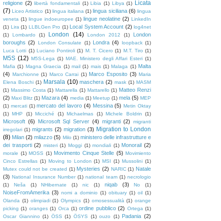
Licata
religione
(2)
libertà fondamentali
(1)
Libia
(1)
Libya
(1)
(7)
lingua siciliana
(6)
Liceo Artistico
(1)
lingua italiana
(1)
lingua
lingue neolatine
(2)
veneta
(1)
lingue indoeuropee
(1)
LinkedIn
Local System Account
(2)
(1)
Lira
(1)
LLBLGen Pro
(1)
log4net
London
(14)
London
(1)
Lombardo
(1)
London 2012
(1)
boroughs
(2)
Londra
(4)
London Consulate
(1)
loopback
(1)
Luca Lotti
(1)
Luciano Pontiroli
(1)
M. T. Cicero
(1)
M.T. Tiro
(1)
M5S
(12)
M5S-Lega
(1)
MAE. Ministero degli Affari Esteri
(1)
Malta
Mafia
(1)
Magna Graecia
(1)
mail
(1)
mais
(1)
Malaga
(1)
(4)
Marco Esposito
(3)
Marchionne
(1)
Marco Carrai
(1)
Maria
Marsala
(10)
maschera
(2)
Elena Boschi
(1)
mask
(1)
MASM
Matteo Renzi
(1)
Massimo Costa
(1)
Mattarella
(1)
Mattarello
(1)
(2)
Mazara
(4)
mela
(5)
Maxi Blitz
(1)
media
(1)
Meetup
(1)
MEP
mercato del lavoro
(4)
Messina
(5)
(1)
mercati
(1)
Metin Oktay
(1)
MHP
(1)
Micciché
(1)
Michaelmas
(1)
Michele Boldrin
(1)
Microsoft
(6)
Microsoft Sql Server
(4)
migranti
(2)
migranti
Migration to London
migrants
(2)
migration
(3)
irregolari
(1)
(8)
Milan
(2)
milazzo
(5)
ministero delle infrastrutture e
Milo
(1)
dei trasporti
(2)
Monorail
(2)
misteri
(1)
Moggi
(1)
mondiali
(1)
Movimento Cinque Stelle
(5)
morale
(1)
MOSS
(1)
Movimiento
Cinco Estrellas
(1)
Moving to London
(1)
MSI
(1)
Mussolini
(1)
Mysteries
(2)
Natale
Mutex could not be created
(1)
NARIC
(1)
(3)
National Insurance Number
(1)
national team
(1)
necrologio
niqab
(3)
(1)
Neša
(1)
NHibernate
(1)
nic
(1)
No
(1)
NoiseFromAmerika
(3)
nomi a dominio
(1)
obituary
(1)
oil
(1)
Olanda
(1)
olimpiadi
(1)
Olympics
(1)
omosessualità
(1)
orange
ordine pubblico
(2)
picking
(1)
oranges
(1)
Orca
(1)
Ortega
(1)
Padania
(2)
Oscar Giannino
(1)
ÖSS
(1)
ÖSYS
(1)
ouzo
(1)