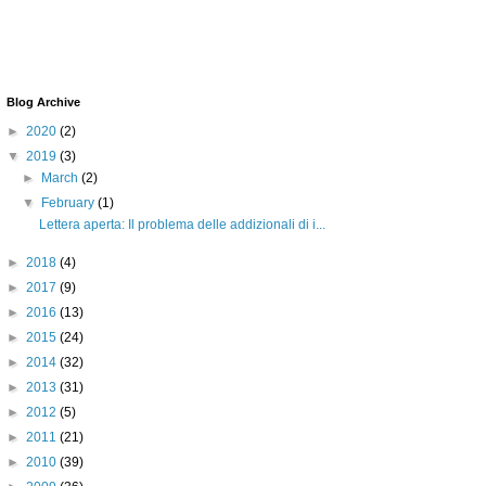
Blog Archive
►
2020
(2)
▼
2019
(3)
►
March
(2)
▼
February
(1)
Lettera aperta: Il problema delle addizionali di i...
►
2018
(4)
►
2017
(9)
►
2016
(13)
►
2015
(24)
►
2014
(32)
►
2013
(31)
►
2012
(5)
►
2011
(21)
►
2010
(39)