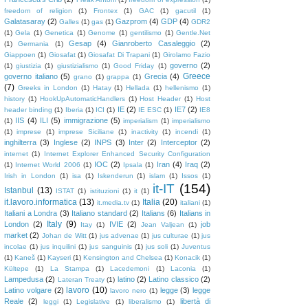
freedom of religion
(1)
Frontex
(1)
GAC
(1)
gacutil
(1)
Galatasaray
(2)
Gazprom
(4)
GDP
(4)
Galles
(1)
gas
(1)
GDR2
(1)
Gela
(1)
Genetica
(1)
Genome
(1)
gentilismo
(1)
Gentle.Net
Gesap
(4)
Gianroberto Casaleggio
(2)
(1)
Germania
(1)
Giappoen
(1)
Giosafat
(1)
Giosafat Di Trapani
(1)
Girolamo Fazio
governo
(2)
(1)
giustizia
(1)
giustizialismo
(1)
Good Friday
(1)
Greece
governo italiano
(5)
Grecia
(4)
grano
(1)
grappa
(1)
(7)
Greeks in London
(1)
Hatay
(1)
Hellada
(1)
hellenismo
(1)
history
(1)
HookUpAutomaticHandlers
(1)
Host Header
(1)
Host
IE
(2)
IE7
(2)
header binding
(1)
Iberia
(1)
ICI
(1)
IE ESC
(1)
IE8
IIS
(4)
ILI
(5)
immigrazione
(5)
(1)
imperialism
(1)
imperialismo
(1)
imprese
(1)
imprese Siciliane
(1)
inactivity
(1)
incendi
(1)
inghilterra
(3)
Inglese
(2)
INPS
(3)
Inter
(2)
Interceptor
(2)
internet
(1)
Internet Explorer Enhanced Security Configuration
IOC
(2)
Iran
(4)
Iraq
(2)
(1)
Internet World 2006
(1)
Ipsala
(1)
Irish in London
(1)
isa
(1)
Iskenderun
(1)
islam
(1)
Issos
(1)
it-IT
(154)
Istanbul
(13)
ISTAT
(1)
istituzioni
(1)
it
(1)
it.lavoro.informatica
(13)
Italia
(20)
it.media.tv
(1)
italiani
(1)
Italiani a Londra
(3)
Italiano standard
(2)
Italians
(6)
Italians in
Italy
(9)
London
(2)
IVIE
(2)
job
Itay
(1)
Jean Valjean
(1)
market
(2)
Johan de Witt
(1)
jus advenae
(1)
jus culturae
(1)
jus
incolae
(1)
jus inquilini
(1)
jus sanguinis
(1)
jus soli
(1)
Juventus
(1)
Kaneš
(1)
Kayseri
(1)
Kensington and Chelsea
(1)
Konacik
(1)
Kültepe
(1)
La Stampa
(1)
Lacedemoni
(1)
Laconia
(1)
Lampedusa
(2)
latino
(2)
Latino classico
(2)
Lateran Treaty
(1)
lavoro
(10)
Latino volgare
(2)
legge
(3)
legge
lavoro nero
(1)
Reale
(2)
libertà di
leggi
(1)
Legislative
(1)
liberalismo
(1)