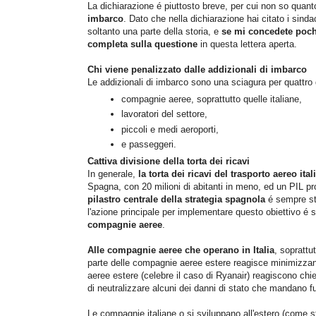
La dichiarazione é piuttosto breve, per cui non so quant
imbarco
. Dato che nella dichiarazione hai citato i sinda
soltanto una parte della storia, e
se mi concedete poch
completa sulla questione
in questa lettera aperta.
Chi viene penalizzato dalle addizionali di imbarco
Le addizionali di imbarco sono una sciagura per quattro d
compagnie aeree, soprattutto quelle italiane,
lavoratori del settore,
piccoli e medi aeroporti,
e passeggeri.
Cattiva divisione della torta dei ricavi
In generale,
la torta dei ricavi del trasporto aereo ita
Spagna, con 20 milioni di abitanti in meno, ed un PIL pro 
pilastro centrale della strategia spagnola
é sempre stat
l'azione principale per implementare questo obiettivo é 
compagnie aeree
.
Alle compagnie aeree che operano in Italia
, soprattu
parte delle compagnie aeree estere reagisce minimizzando
aeree estere (celebre il caso di Ryanair) reagiscono chied
di neutralizzare alcuni dei danni di stato che mandano fuor
Le compagnie italiane o si sviluppano all'estero (come