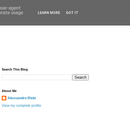
 user-agent
nerate usage
LEARN MORE
GOT IT
Search This Blog
About Me
Alessandro Riolo
View my complete profile