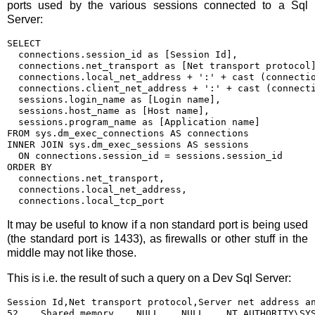
ports used by the various sessions connected to a Sql
Server:
SELECT
  connections.session_id as [Session Id],
  connections.net_transport as [Net transport protocol
  connections.local_net_address + ':' + cast (connecti
  connections.client_net_address + ':' + cast (connect
  sessions.login_name as [Login name],
  sessions.host_name as [Host name],
  sessions.program_name as [Application name]
FROM sys.dm_exec_connections AS connections
INNER JOIN sys.dm_exec_sessions AS sessions
  ON connections.session_id = sessions.session_id
ORDER BY
  connections.net_transport,
  connections.local_net_address,
  connections.local_tcp_port
It may be useful to know if a non standard port is being used
(the standard port is 1433), as firewalls or other stuff in the
middle may not like those.
This is i.e. the result of such a query on a Dev Sql Server:
Session Id,Net transport protocol,Server net address a
52    Shared memory    NULL    NULL    NT AUTHORITY\SY