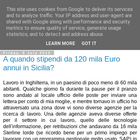
This site uses cookies from Google to deliver its services
Ale Riolo's blog
and to analyze traffic. Your IP address and user-agent are
shared with Google along with performance and security
metrics to ensure quality of service, generate usage
Some posts are in
English
, altri sono in
Italiano
, algunos
statistics, and to detect and address abuse.
están en
Español
LEARN MORE
GOT IT
Friday, 9 July 2010
A quando stipendi da 120 mila Euro
annui in Sicilia?
Lavoro in Inghilterra, in un paesino di poco meno di 60 mila
abitanti. Qualche giorno fa durante la pause per il pranzo
sono andato al locale ufficio delle poste per inviare una
lettera per conto di mia moglie, e mentre tornavo in ufficio ho
attraversato una zona dove vi sono diverse agenzie per la
ricerca di lavoro. Una delle agenzie aveva diverse offerte
per il settore in cui lavoro, quello delle tecnologie
dell'informazione, per retribuzioni che andavano da 16 mila
Sterline lorde (se ricordo bene per un primo impiego per
lavorare con un programma gestionale molto usato, SAP) in