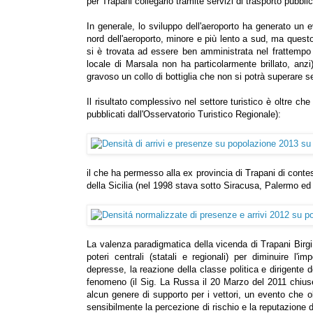
per Trapani collegarlo tramite servizi di trasporto pubbli
In generale, lo sviluppo dell'aeroporto ha generato un e
nord dell'aeroporto, minore e più lento a sud, ma questo
si è trovata ad essere ben amministrata nel frattemp
locale di Marsala non ha particolarmente brillato, anzi
gravoso un collo di bottiglia che non si potrà superare se
Il risultato complessivo nel settore turistico è oltre c
pubblicati dall'Osservatorio Turistico Regionale):
il che ha permesso alla ex provincia di Trapani di contest
della Sicilia (nel 1998 stava sotto Siracusa, Palermo e
La valenza paradigmatica della vicenda di Trapani Birgi 
poteri centrali (statali e regionali) per diminuire l'i
depresse, la reazione della classe politica e dirigente
fenomeno (il Sig. La Russa il 20 Marzo del 2011 chiuse 
alcun genere di supporto per i vettori, un evento che 
sensibilmente la percezione di rischio e la reputazione d