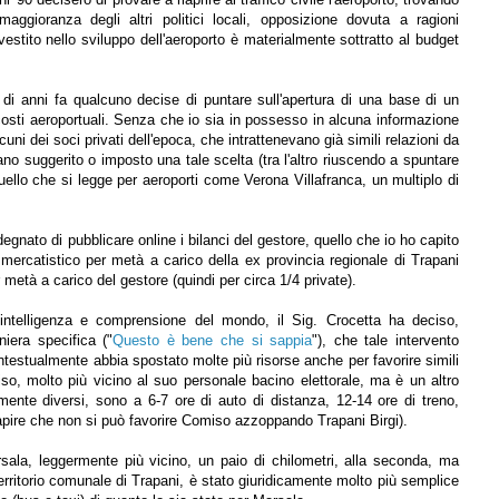
aggioranza degli altri politici locali, opposizione dovuta a ragioni
nvestito nello sviluppo dell'aeroporto è materialmente sottratto al budget
 di anni fa qualcuno decise di puntare sull'apertura di una base di un
osti aeroportuali. Senza che io sia in possesso in alcuna informazione
ni dei soci privati dell'epoca, che intrattenevano già simili relazioni da
iano suggerito o imposto una tale scelta (tra l'altro riuscendo a spuntare
ello che si legge per aeroporti come Verona Villafranca, un multiplo di
nato di pubblicare online i bilanci del gestore, quello che io ho capito
mercatistico per metà a carico della ex provincia regionale di Trapani
 metà a carico del gestore (quindi per circa 1/4 private).
 intelligenza e comprensione del mondo, il Sig. Crocetta ha deciso,
iera specifica ("
Questo è bene che si sappia
"), che tale intervento
testualmente abbia spostato molte più risorse anche per favorire simili
miso, molto più vicino al suo personale bacino elettorale, ma è un altro
mente diversi, sono a 6-7 ore di auto di distanza, 12-14 ore di treno,
apire che non si può favorire Comiso azzoppando Trapani Birgi).
sala, leggermente più vicino, un paio di chilometri, alla seconda, ma
 territorio comunale di Trapani, è stato giuridicamente molto più semplice