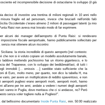
osciente ed incomprensibile decisione di ostacolarne lo sviluppo (il già
a deciso di investire una trentina di milioni regionali in 10 anni nello
 misura fragile ed ad personam, invece che bruciarli nell'orrido falò
 Sicilia Occidentale c'erano almeno 2 milioni di passeggeri latenti (a mio
Punta Raisi non aveva mai trovato modo di far esprimere.
r alcuni dei manager dell'aeroporto di Punta Raisi: si rendevano
a imposizione fiscale aeroportuale, hanno pubblicamente sollecitato per
ana, senza mai ottenere alcun riscontro:
iciliana: la storia incredibile di questo aeroporto [nel contesto:
 è che non si è voluto copiare un modello assolutamente banale,
to laddove mettendo pochissimo hai un ritorno gigantesco, e lo
ncia del Trapanese, con lo sviluppo dei bed&breakfast, di tutti i
 degli immobili [… omissis …] sarebbe stato sufficiente che la
oni di Euro, molto meno, per quanto, non dico la tabella H, ma
 vario, per avere un moltiplicatore di reddito spaventoso, e non
i aeroporti pugliesi erano aeroporti morti, aeroporti morti, hanno
ni all'anno per tre anni, andate a vedere i numeri degli aeroporti
anieri vanno in Puglia, dove meritava che ci si andasse, no? Però
uesto senza voler togliere nulla ai Pugliesi!".
, dal bellissimo documentario
Inside Punta Raisi
, min. 50:00 realizzato