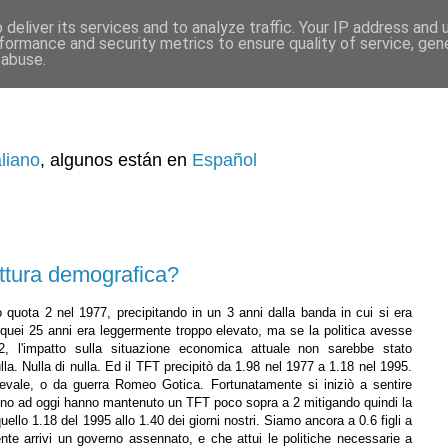
deliver its services and to analyze traffic. Your IP address and
formance and security metrics to ensure quality of service, ge
 abuse.
aliano
, algunos están en
Español
uttura demografica?
to quota 2 nel 1977, precipitando in un 3 anni dalla banda in cui si era
in quei 25 anni era leggermente troppo elevato, ma se la politica avesse
, l'impatto sulla situazione economica attuale non sarebbe stato
la. Nulla di nulla. Ed il TFT precipitò da 1.98 nel 1977 a 1.18 nel 1995.
evale, o da guerra Romeo Gotica. Fortunatamente si iniziò a sentire
he fino ad oggi hanno mantenuto un TFT poco sopra a 2 mitigando quindi la
quello 1.18 del 1995 allo 1.40 dei giorni nostri. Siamo ancora a 0.6 figli a
te arrivi un governo assennato, e che attui le politiche necessarie a