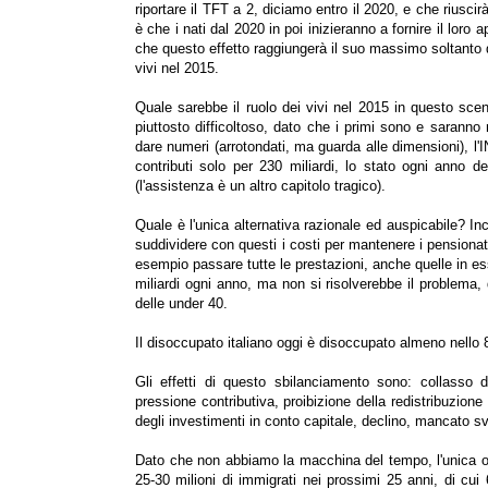
riportare il TFT a 2, diciamo entro il 2020, e che riusc
è che i nati dal 2020 in poi inizieranno a fornire il loro
che questo effetto raggiungerà il suo massimo soltanto q
vivi nel 2015.
Quale sarebbe il ruolo dei vivi nel 2015 in questo sce
piuttosto difficoltoso, dato che i primi sono e saranno
dare numeri (arrotondati, ma guarda alle dimensioni), l'
contributi solo per 230 miliardi, lo stato ogni anno d
(l'assistenza è un altro capitolo tragico).
Quale è l'unica alternativa razionale ed auspicabile? In
suddividere con questi i costi per mantenere i pensionati
esempio passare tutte le prestazioni, anche quelle in es
miliardi ogni anno, ma non si risolverebbe il problema,
delle under 40.
Il disoccupato italiano oggi è disoccupato almeno nello 
Gli effetti di questo sbilanciamento sono: collasso 
pressione contributiva, proibizione della redistribuzione
degli investimenti in conto capitale, declino, mancato sv
Dato che non abbiamo la macchina del tempo, l'unica op
25-30 milioni di immigrati nei prossimi 25 anni, di cui