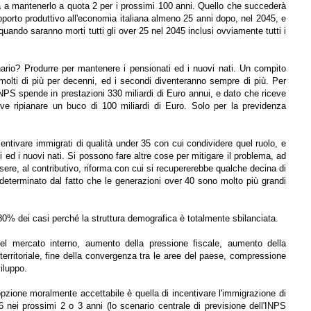
irà a mantenerlo a quota 2 per i prossimi 100 anni. Quello che succederà
 apporto produttivo all'economia italiana almeno 25 anni dopo, nel 2045, e
uando saranno morti tutti gli over 25 nel 2045 inclusi ovviamente tutti i
nario? Produrre per mantenere i pensionati ed i nuovi nati. Un compito
 molti di più per decenni, ed i secondi diventeranno sempre di più. Per
INPS spende in prestazioni 330 miliardi di Euro annui, e dato che riceve
eve ripianare un buco di 100 miliardi di Euro. Solo per la previdenza
centivare immigrati di qualità under 35 con cui condividere quel ruolo, e
 ed i nuovi nati. Si possono fare altre cose per mitigare il problema, ad
sere, al contributivo, riforma con cui si recupererebbe qualche decina di
 determinato dal fatto che le generazioni over 40 sono molto più grandi
80% dei casi perché la struttura demografica è totalmente sbilanciata.
del mercato interno, aumento della pressione fiscale, aumento della
 territoriale, fine della convergenza tra le aree del paese, compressione
iluppo.
zione moralmente accettabile è quella di incentivare l'immigrazione di
 6 nei prossimi 2 o 3 anni (lo scenario centrale di previsione dell'INPS