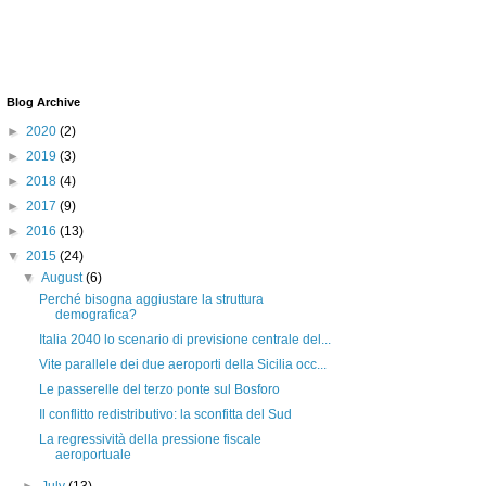
Blog Archive
►
2020
(2)
►
2019
(3)
►
2018
(4)
►
2017
(9)
►
2016
(13)
▼
2015
(24)
▼
August
(6)
Perché bisogna aggiustare la struttura
demografica?
Italia 2040 lo scenario di previsione centrale del...
Vite parallele dei due aeroporti della Sicilia occ...
Le passerelle del terzo ponte sul Bosforo
Il conflitto redistributivo: la sconfitta del Sud
La regressività della pressione fiscale
aeroportuale