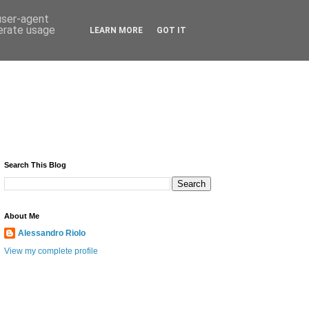
 user-agent
nerate usage
LEARN MORE
GOT IT
Search This Blog
About Me
Alessandro Riolo
View my complete profile