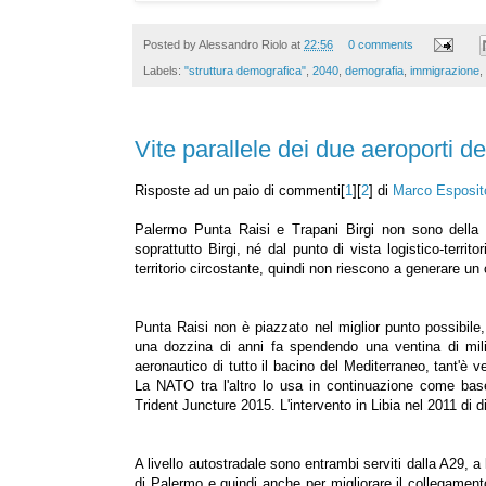
Posted by
Alessandro Riolo
at
22:56
0 comments
Labels:
"struttura demografica"
,
2040
,
demografia
,
immigrazione
,
Vite parallele dei due aeroporti de
Risposte ad un paio di commenti[
1
][
2
] di
Marco Esposit
Palermo Punta Raisi e Trapani Birgi non sono della r
soprattutto Birgi, né dal punto di vista logistico-territ
territorio circostante, quindi non riescono a generare un
Punta Raisi non è piazzato nel miglior punto possibile, 
una dozzina di anni fa spendendo una ventina di milio
aeronautico di tutto il bacino del Mediterraneo, tant'è ver
La NATO tra l'altro lo usa in continuazione come ba
Trident Juncture 2015. L'intervento in Libia nel 2011 di d
A livello autostradale sono entrambi serviti dalla A29, a
di Palermo e quindi anche per migliorare il collegamento