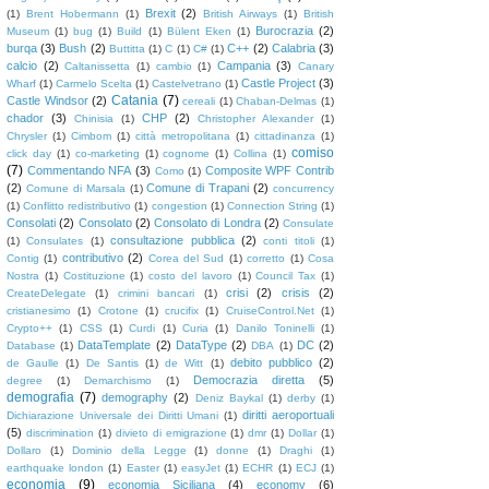
Brexit
(2)
(1)
Brent Hobermann
(1)
British Airways
(1)
British
Burocrazia
(2)
Museum
(1)
bug
(1)
Build
(1)
Bülent Eken
(1)
burqa
(3)
Bush
(2)
C++
(2)
Calabria
(3)
Buttitta
(1)
C
(1)
C#
(1)
calcio
(2)
Campania
(3)
Caltanissetta
(1)
cambio
(1)
Canary
Castle Project
(3)
Wharf
(1)
Carmelo Scelta
(1)
Castelvetrano
(1)
Catania
(7)
Castle Windsor
(2)
cereali
(1)
Chaban-Delmas
(1)
chador
(3)
CHP
(2)
Chinisia
(1)
Christopher Alexander
(1)
Chrysler
(1)
Cimbom
(1)
città metropolitana
(1)
cittadinanza
(1)
comiso
click day
(1)
co-marketing
(1)
cognome
(1)
Collina
(1)
(7)
Commentando NFA
(3)
Composite WPF Contrib
Como
(1)
(2)
Comune di Trapani
(2)
Comune di Marsala
(1)
concurrency
(1)
Conflitto redistributivo
(1)
congestion
(1)
Connection String
(1)
Consolati
(2)
Consolato
(2)
Consolato di Londra
(2)
Consulate
consultazione pubblica
(2)
(1)
Consulates
(1)
conti titoli
(1)
contributivo
(2)
Contig
(1)
Corea del Sud
(1)
corretto
(1)
Cosa
Nostra
(1)
Costituzione
(1)
costo del lavoro
(1)
Council Tax
(1)
crisi
(2)
crisis
(2)
CreateDelegate
(1)
crimini bancari
(1)
cristianesimo
(1)
Crotone
(1)
crucifix
(1)
CruiseControl.Net
(1)
Crypto++
(1)
CSS
(1)
Curdi
(1)
Curia
(1)
Danilo Toninelli
(1)
DataTemplate
(2)
DataType
(2)
DC
(2)
Database
(1)
DBA
(1)
debito pubblico
(2)
de Gaulle
(1)
De Santis
(1)
de Witt
(1)
Democrazia diretta
(5)
degree
(1)
Demarchismo
(1)
demografia
(7)
demography
(2)
Deniz Baykal
(1)
derby
(1)
diritti aeroportuali
Dichiarazione Universale dei Diritti Umani
(1)
(5)
discrimination
(1)
divieto di emigrazione
(1)
dmr
(1)
Dollar
(1)
Dollaro
(1)
Dominio della Legge
(1)
donne
(1)
Draghi
(1)
earthquake london
(1)
Easter
(1)
easyJet
(1)
ECHR
(1)
ECJ
(1)
economia
(9)
economia Siciliana
(4)
economy
(6)