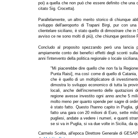
poi) a quella che non può che essere definito che una c
citato Sig. Crocetta).
Parallelamente, un altro merito storico di chiunque abbi
sviluppo dell'aeroporto di Trapani Birgi, pur con una
clientelare siciliano, è stato quello di dimostrare che in
avviso ce ne sono molti di più), che chiunque gestisse 
Concludo al proposito spezzando però una lancia pe
ampiamente conto dei benefici effetti degli sconti sull
anni l'intervento della politica regionale o locale sicili
"Mi piacerebbe dire quello che non fa la Regione S
Punta Raisi], ma così come di quello di Catania,
che è quello di un moltiplicatore di investimen
dimostra lo sviluppo economico di tutta la provi
locali, anche dell'incremento delle quotazioni
regione avesse investito ogni anno anche 5 mili
molto meno per quanto spende per sagre di ordine
è stato fatto. Questo l'hanno capito in Puglia, gl
fatto una gara con 20 milioni di Euro, sette milio
pugliesi, andate a vedere i numeri, e quanti str
se si va in Puglia, si va due volte in Sicilia, da q
Carmelo Scelta, all'epoca Direttore Generale di GESAP