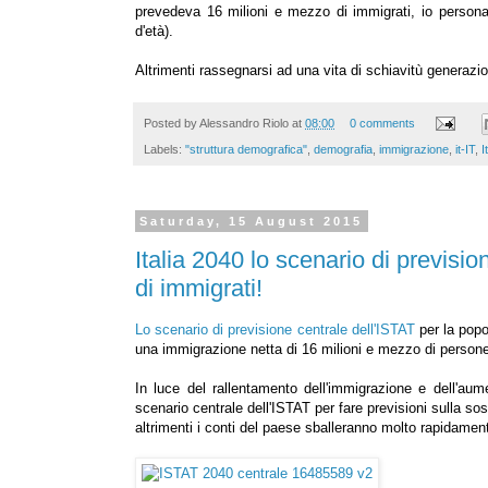
prevedeva 16 milioni e mezzo di immigrati, io personalm
d'età).
Altrimenti rassegnarsi ad una vita di schiavitù generazi
Posted by
Alessandro Riolo
at
08:00
0 comments
Labels:
"struttura demografica"
,
demografia
,
immigrazione
,
it-IT
,
I
Saturday, 15 August 2015
Italia 2040 lo scenario di previsi
di immigrati!
Lo scenario di previsione centrale dell'ISTAT
per la popol
una immigrazione netta di 16 milioni e mezzo di person
In luce del rallentamento dell'immigrazione e dell'aum
scenario centrale dell'ISTAT per fare previsioni sulla sos
altrimenti i conti del paese sballeranno molto rapidamen