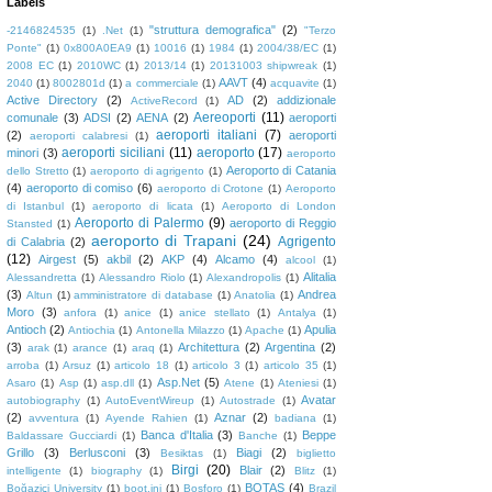
Labels
"struttura demografica"
(2)
-2146824535
(1)
.Net
(1)
"Terzo
Ponte"
(1)
0x800A0EA9
(1)
10016
(1)
1984
(1)
2004/38/EC
(1)
2008 EC
(1)
2010WC
(1)
2013/14
(1)
20131003 shipwreak
(1)
AAVT
(4)
2040
(1)
8002801d
(1)
a commerciale
(1)
acquavite
(1)
Active Directory
(2)
AD
(2)
addizionale
ActiveRecord
(1)
Aereoporti
(11)
comunale
(3)
ADSI
(2)
AENA
(2)
aeroporti
aeroporti italiani
(7)
(2)
aeroporti
aeroporti calabresi
(1)
aeroporti siciliani
(11)
aeroporto
(17)
minori
(3)
aeroporto
Aeroporto di Catania
dello Stretto
(1)
aeroporto di agrigento
(1)
(4)
aeroporto di comiso
(6)
aeroporto di Crotone
(1)
Aeroporto
di Istanbul
(1)
aeroporto di licata
(1)
Aeroporto di London
Aeroporto di Palermo
(9)
aeroporto di Reggio
Stansted
(1)
aeroporto di Trapani
(24)
Agrigento
di Calabria
(2)
(12)
Airgest
(5)
akbil
(2)
AKP
(4)
Alcamo
(4)
alcool
(1)
Alitalia
Alessandretta
(1)
Alessandro Riolo
(1)
Alexandropolis
(1)
(3)
Andrea
Altun
(1)
amministratore di database
(1)
Anatolia
(1)
Moro
(3)
anfora
(1)
anice
(1)
anice stellato
(1)
Antalya
(1)
Antioch
(2)
Apulia
Antiochia
(1)
Antonella Milazzo
(1)
Apache
(1)
(3)
Architettura
(2)
Argentina
(2)
arak
(1)
arance
(1)
araq
(1)
arroba
(1)
Arsuz
(1)
articolo 18
(1)
articolo 3
(1)
articolo 35
(1)
Asp.Net
(5)
Asaro
(1)
Asp
(1)
asp.dll
(1)
Atene
(1)
Ateniesi
(1)
Avatar
autobiography
(1)
AutoEventWireup
(1)
Autostrade
(1)
(2)
Aznar
(2)
avventura
(1)
Ayende Rahien
(1)
badiana
(1)
Banca d'Italia
(3)
Beppe
Baldassare Gucciardi
(1)
Banche
(1)
Grillo
(3)
Berlusconi
(3)
Biagi
(2)
Besiktas
(1)
biglietto
Birgi
(20)
Blair
(2)
intelligente
(1)
biography
(1)
Blitz
(1)
BOTAŞ
(4)
Boğaziçi University
(1)
boot.ini
(1)
Bosforo
(1)
Brazil