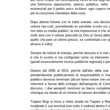
una fortissima opposizione, spesso pubblica, nella m
esistenziali per il partito unico siciliano: ogni copeco i
per la corruzione clientelare della zona.
Dopo alterne fortune con le tratte onerate, una decina
vettore low cost, promettendo un sensibile sconto sui c
non letta su media pubblici, la mia impressione è che alcu
molti anni con il vettore prescelto (a Orio al Serio) abb
quello che pare un ottimo prezzo, se confrontato con qu
almeno 4 volte).
Sempre da notizie di stampa, perché nessuno si è mai deg
è che lo sconto si sia configurato come un intervento 
(quindi essenzialmente risorse pubbliche regionali) e per
Questo dal 2006 al 2013, perché dall'alto della sua
prendendosene pubblicamente la responsabilità in man
pubblico dovesse terminare (alcuni fanno notare che con
interventi a favore dello sviluppo dell'aeroporto di Co
discorso, i due aeroporti insistono su bacini completa
chiunque sia dotato di un minimo di neuroni dovrebbe c
Trapani Birgi si trova a metà strada tra Trapani e Mar
ricadendo il suo terminal (non tutto il sedime) dentro il