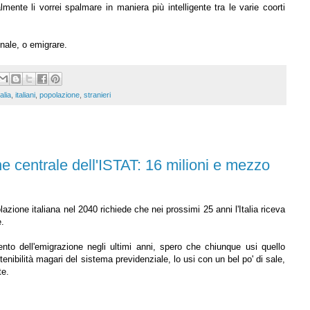
ente li vorrei spalmare in maniera più intelligente tra le varie coorti
onale, o emigrare.
talia
,
italiani
,
popolazione
,
stranieri
one centrale dell'ISTAT: 16 milioni e mezzo
azione italiana nel 2040 richiede che nei prossimi 25 anni l'Italia riceva
e.
ento dell'emigrazione negli ultimi anni, spero che chiunque usi quello
tenibilità magari del sistema previdenziale, lo usi con un bel po' di sale,
te.