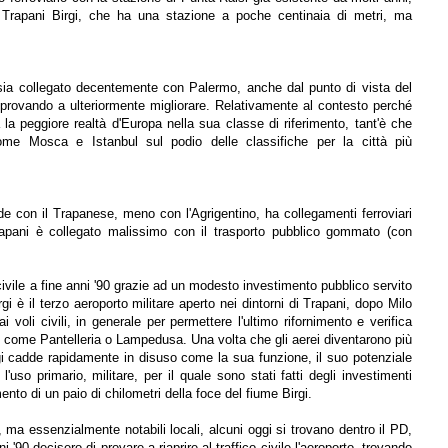
Trapani Birgi, che ha una stazione a poche centinaia di metri, ma
sia collegato decentemente con Palermo, anche dal punto di vista del
 provando a ulteriormente migliorare. Relativamente al contesto perché
la peggiore realtà d'Europa nella sua classe di riferimento, tant'è che
me Mosca e Istanbul sul podio delle classifiche per la città più
e con il Trapanese, meno con l'Agrigentino, ha collegamenti ferroviari
rapani è collegato malissimo con il trasporto pubblico gommato (con
 civile a fine anni '90 grazie ad un modesto investimento pubblico servito
rgi è il terzo aeroporto militare aperto nei dintorni di Trapani, dopo Milo
 ai voli civili, in generale per permettere l'ultimo rifornimento e verifica
sole come Pantelleria o Lampedusa. Una volta che gli aerei diventarono più
Birgi cadde rapidamente in disuso come la sua funzione, il suo potenziale
so primario, militare, per il quale sono stati fatti degli investimenti
to di un paio di chilometri della foce del fiume Birgi.
I, ma essenzialmente notabili locali, alcuni oggi si trovano dentro il PD,
i '90 decisero di provare a riaprire al traffico civile l'aeroporto, trovando