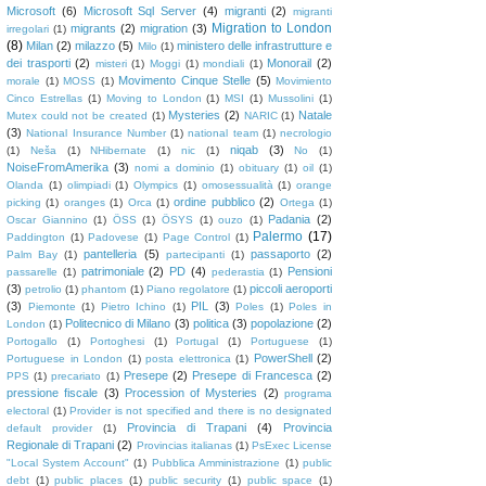
Microsoft
(6)
Microsoft Sql Server
(4)
migranti
(2)
migranti
Migration to London
migrants
(2)
migration
(3)
irregolari
(1)
(8)
Milan
(2)
milazzo
(5)
ministero delle infrastrutture e
Milo
(1)
dei trasporti
(2)
Monorail
(2)
misteri
(1)
Moggi
(1)
mondiali
(1)
Movimento Cinque Stelle
(5)
morale
(1)
MOSS
(1)
Movimiento
Cinco Estrellas
(1)
Moving to London
(1)
MSI
(1)
Mussolini
(1)
Mysteries
(2)
Natale
Mutex could not be created
(1)
NARIC
(1)
(3)
National Insurance Number
(1)
national team
(1)
necrologio
niqab
(3)
(1)
Neša
(1)
NHibernate
(1)
nic
(1)
No
(1)
NoiseFromAmerika
(3)
nomi a dominio
(1)
obituary
(1)
oil
(1)
Olanda
(1)
olimpiadi
(1)
Olympics
(1)
omosessualità
(1)
orange
ordine pubblico
(2)
picking
(1)
oranges
(1)
Orca
(1)
Ortega
(1)
Padania
(2)
Oscar Giannino
(1)
ÖSS
(1)
ÖSYS
(1)
ouzo
(1)
Palermo
(17)
Paddington
(1)
Padovese
(1)
Page Control
(1)
pantelleria
(5)
passaporto
(2)
Palm Bay
(1)
partecipanti
(1)
patrimoniale
(2)
PD
(4)
Pensioni
passarelle
(1)
pederastia
(1)
(3)
piccoli aeroporti
petrolio
(1)
phantom
(1)
Piano regolatore
(1)
(3)
PIL
(3)
Piemonte
(1)
Pietro Ichino
(1)
Poles
(1)
Poles in
Politecnico di Milano
(3)
politica
(3)
popolazione
(2)
London
(1)
Portogallo
(1)
Portoghesi
(1)
Portugal
(1)
Portuguese
(1)
PowerShell
(2)
Portuguese in London
(1)
posta elettronica
(1)
Presepe
(2)
Presepe di Francesca
(2)
PPS
(1)
precariato
(1)
pressione fiscale
(3)
Procession of Mysteries
(2)
programa
electoral
(1)
Provider is not specified and there is no designated
Provincia di Trapani
(4)
Provincia
default provider
(1)
Regionale di Trapani
(2)
Provincias italianas
(1)
PsExec License
"Local System Account"
(1)
Pubblica Amministrazione
(1)
public
debt
(1)
public places
(1)
public security
(1)
public space
(1)