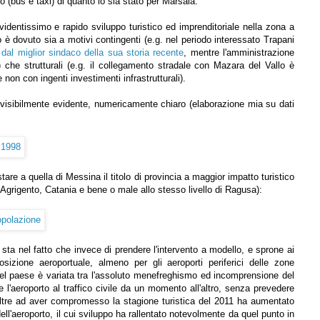
co (bus e taxi) di quanto lo sia stato per Marsala.
videntissimo e rapido sviluppo turistico ed imprenditoriale nella zona a
 è dovuto sia a motivi contingenti (e.g. nel periodo interessato Trapani
o
dal miglior sindaco della sua storia recente
, mentre l'amministrazione
) che strutturali (e.g. il collegamento stradale con Mazara del Vallo è
 non con ingenti investimenti infrastrutturali).
he visibilmente evidente, numericamente chiaro (elaborazione mia su dati
are a quella di Messina il titolo di provincia a maggior impatto turistico
d Agrigento, Catania e bene o male allo stesso livello di Ragusa):
sta nel fatto che invece di prendere l'intervento a modello, e sprone ai
mposizione aeroportuale, almeno per gli aeroporti periferici delle zone
 del paese è variata tra l'assoluto menefreghismo ed incomprensione del
l'aeroporto al traffico civile da un momento all'altro, senza prevedere
oltre ad aver compromesso la stagione turistica del 2011 ha aumentato
ell'aeroporto, il cui sviluppo ha rallentato notevolmente da quel punto in