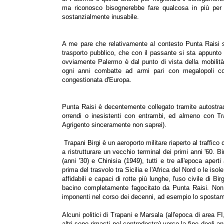
ma riconosco bisognerebbe fare qualcosa in più per 
sostanzialmente inusabile.
A me pare che relativamente al contesto Punta Raisi 
trasporto pubblico, che con il passante si sta appunto
ovviamente Palermo è dal punto di vista della mobilità 
ogni anni combatte ad armi pari con megalopoli co
congestionata d'Europa.
Punta Raisi è decentemente collegato tramite autostrad
orrendi o inesistenti con entrambi, ed almeno con T
Agrigento sinceramente non saprei).
Trapani Birgi è un aeroporto militare riaperto al traffico
a ristrutturare un vecchio terminal dei primi anni '60. Bi
(anni '30) e Chinisia (1949), tutti e tre all'epoca aperti
prima del trasvolo tra Sicilia e l'Africa del Nord o le i
affidabili e capaci di rotte più lunghe, l'uso civile di 
bacino completamente fagocitato da Punta Raisi. Non l'u
imponenti nel corso dei decenni, ad esempio lo spostamen
Alcuni politici di Trapani e Marsala (all'epoca di area F
altri sono rimasti nel centrodestra) verso la fine degli ann