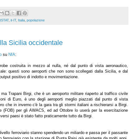
ISTAT
,
it-IT
,
Italia
,
popolazione
lla Sicilia occidentale
o
su
NfA
:
obe costruita in mezzo al nulla, né dal punto di vista aeronautico,
oriale: questi sono aeroporti che non sono scollegati dalla Sicilia, e dal
 output positivo di indotto e movimentazione.
ma Trapani Birgi, che è un aeroporto militare riaperto al traffico civile
ni di Euro, è uno degli aeroporti meglio piazzati dal punto di vista
o che in inverno c'è la gara tra gli stormi italiani a rischierarsi a Birgi.
se (FOB) per gli AWACS, ed ad Ottobre lo userà per la esercitazione
iversi paesi è stato fatto praticamente tutto da Birgi.
 livello ferroviario stanno spendendo un miliardo e passa per il passante
 ferroviario con la stazione di Punta Raisi già esistente da molti anni,