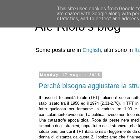
This site uses cookies from Google to 
are shared with Google along with per
statistics, and to detect and address
Ale Riolo's blog
Some posts are in
English
, altri sono in
It
Monday, 17 August 2015
Perché bisogna aggiustare la str
Il tasso di fecondità totale (TFT) italiano è sceso sot
stabilizzato tra il 1950 ed il 1974 (2.31-2.70). Il TFT 
fatto qualcosa per fermarne la caduta tra 1.90 e 2
particolarmente evidente. La politica invece non fece nul
Una catastrofe apocalittica. Roba da peste nera medi
l'impatto degli stranieri, soprattutto delle straniere, c
situazione, per cui il TFT italiano risalì leggermente da 
donna di distanza da quota 2. Ipotizziamo che finalmen