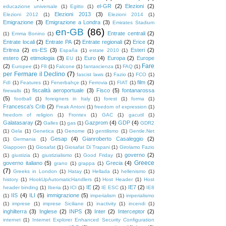
el-GR
(2)
Elezioni
(2)
educazione universale
(1)
Egitto
(1)
Elezioni 2013
(3)
Elezioni 2012
(1)
Elezioni 2014
(1)
Emigrazione
(3)
Emigrazione a Londra
(3)
Emirates Stadium
en-GB
(86)
Entrate centrali
(2)
(1)
Emma Bonino
(1)
Entrate locali
(2)
Entrate PA
(2)
Entrate regionali
(2)
Erice
(2)
Eritrea
(2)
es-ES
(3)
Esteri
(2)
España
(1)
estate 2010
(1)
estero
(2)
etimologia
(3)
Euro
(4)
Europa
(2)
Europe
EU
(1)
Fare
(2)
Europee
(1)
F8
(1)
Falcone
(1)
fantascienza
(1)
FAQ
(1)
per Fermare il Declino
(7)
fascist laws
(1)
Fazio
(1)
FCO
(1)
film
(2)
FdI
(1)
Features
(1)
Fenerbahçe
(1)
Ferrovia
(1)
FIAT
(1)
fiscalità aeroportuale
(3)
Fisco
(5)
fontanarossa
firewalls
(1)
(5)
football
(1)
foreigners in Italy
(1)
forest
(1)
forma
(1)
Francesca's Crib
(2)
Freak Antoni
(1)
freedom of expression
(1)
freedom of religion
(1)
Frontex
(1)
GAC
(1)
gacutil
(1)
Galatasaray
(2)
Gazprom
(4)
GDP
(4)
Galles
(1)
gas
(1)
GDR2
(1)
Gela
(1)
Genetica
(1)
Genome
(1)
gentilismo
(1)
Gentle.Net
Gesap
(4)
Gianroberto Casaleggio
(2)
(1)
Germania
(1)
Giappoen
(1)
Giosafat
(1)
Giosafat Di Trapani
(1)
Girolamo Fazio
governo
(2)
(1)
giustizia
(1)
giustizialismo
(1)
Good Friday
(1)
Greece
governo italiano
(5)
Grecia
(4)
grano
(1)
grappa
(1)
(7)
Greeks in London
(1)
Hatay
(1)
Hellada
(1)
hellenismo
(1)
history
(1)
HookUpAutomaticHandlers
(1)
Host Header
(1)
Host
IE
(2)
IE7
(2)
header binding
(1)
Iberia
(1)
ICI
(1)
IE ESC
(1)
IE8
IIS
(4)
ILI
(5)
immigrazione
(5)
(1)
imperialism
(1)
imperialismo
(1)
imprese
(1)
imprese Siciliane
(1)
inactivity
(1)
incendi
(1)
inghilterra
(3)
Inglese
(2)
INPS
(3)
Inter
(2)
Interceptor
(2)
internet
(1)
Internet Explorer Enhanced Security Configuration