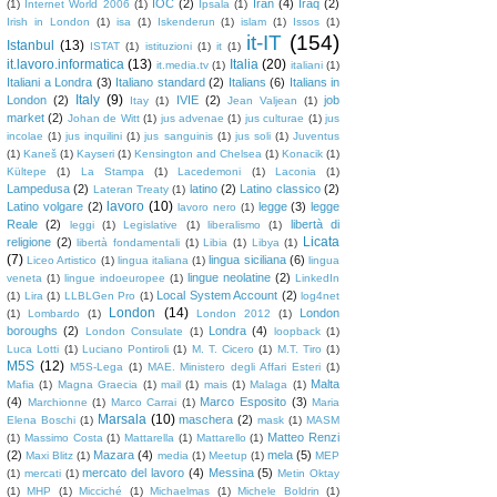
IOC
(2)
Iran
(4)
Iraq
(2)
(1)
Internet World 2006
(1)
Ipsala
(1)
Irish in London
(1)
isa
(1)
Iskenderun
(1)
islam
(1)
Issos
(1)
it-IT
(154)
Istanbul
(13)
ISTAT
(1)
istituzioni
(1)
it
(1)
it.lavoro.informatica
(13)
Italia
(20)
it.media.tv
(1)
italiani
(1)
Italiani a Londra
(3)
Italiano standard
(2)
Italians
(6)
Italians in
Italy
(9)
London
(2)
IVIE
(2)
job
Itay
(1)
Jean Valjean
(1)
market
(2)
Johan de Witt
(1)
jus advenae
(1)
jus culturae
(1)
jus
incolae
(1)
jus inquilini
(1)
jus sanguinis
(1)
jus soli
(1)
Juventus
(1)
Kaneš
(1)
Kayseri
(1)
Kensington and Chelsea
(1)
Konacik
(1)
Kültepe
(1)
La Stampa
(1)
Lacedemoni
(1)
Laconia
(1)
Lampedusa
(2)
latino
(2)
Latino classico
(2)
Lateran Treaty
(1)
lavoro
(10)
Latino volgare
(2)
legge
(3)
legge
lavoro nero
(1)
Reale
(2)
libertà di
leggi
(1)
Legislative
(1)
liberalismo
(1)
Licata
religione
(2)
libertà fondamentali
(1)
Libia
(1)
Libya
(1)
(7)
lingua siciliana
(6)
Liceo Artistico
(1)
lingua italiana
(1)
lingua
lingue neolatine
(2)
veneta
(1)
lingue indoeuropee
(1)
LinkedIn
Local System Account
(2)
(1)
Lira
(1)
LLBLGen Pro
(1)
log4net
London
(14)
London
(1)
Lombardo
(1)
London 2012
(1)
boroughs
(2)
Londra
(4)
London Consulate
(1)
loopback
(1)
Luca Lotti
(1)
Luciano Pontiroli
(1)
M. T. Cicero
(1)
M.T. Tiro
(1)
M5S
(12)
M5S-Lega
(1)
MAE. Ministero degli Affari Esteri
(1)
Malta
Mafia
(1)
Magna Graecia
(1)
mail
(1)
mais
(1)
Malaga
(1)
(4)
Marco Esposito
(3)
Marchionne
(1)
Marco Carrai
(1)
Maria
Marsala
(10)
maschera
(2)
Elena Boschi
(1)
mask
(1)
MASM
Matteo Renzi
(1)
Massimo Costa
(1)
Mattarella
(1)
Mattarello
(1)
(2)
Mazara
(4)
mela
(5)
Maxi Blitz
(1)
media
(1)
Meetup
(1)
MEP
mercato del lavoro
(4)
Messina
(5)
(1)
mercati
(1)
Metin Oktay
(1)
MHP
(1)
Micciché
(1)
Michaelmas
(1)
Michele Boldrin
(1)