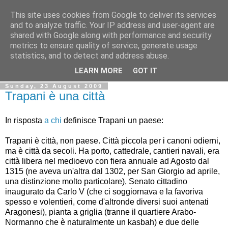
This site uses cookies from Google to deliver its services
Ale Riolo's blog
and to analyze traffic. Your IP address and user-agent are
shared with Google along with performance and security
metrics to ensure quality of service, generate usage
Some posts are in
English
, altri sono in
Italiano
, algunos
statistics, and to detect and address abuse.
están en
Español
LEARN MORE
GOT IT
Sunday, 23 August 2009
Trapani è una città
In risposta
a chi
definisce Trapani un paese:
Trapani è città, non paese. Città piccola per i canoni odierni,
ma è città da secoli. Ha porto, cattedrale, cantieri navali, era
città libera nel medioevo con fiera annuale ad Agosto dal
1315 (ne aveva un'altra dal 1302, per San Giorgio ad aprile,
una distinzione molto particolare), Senato cittadino
inaugurato da Carlo V (che ci soggiornava e la favoriva
spesso e volentieri, come d'altronde diversi suoi antenati
Aragonesi), pianta a griglia (tranne il quartiere Arabo-
Normanno che è naturalmente un kasbah) e due delle