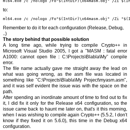
ml64.exe /c /nologo /Fo"$(IntDir)\x64masm.obj" /Zi $(I
to:
ml64.exe /c /nologo /Fo"$(IntDir)\x64masm.obj" /Zi "$(
Remember to do it for each configuration (Release, Debug,
..)
The story behind that possible solution
A long time ago, while trying to compile Crypto++ in
Microsoft Visual Studio 2005, I got a "MASM : fatal error
A1000: cannot open file : C:\Projects\Blabla\My" compile
error.
The file name actually gave me straight away the lead on
what was going wrong, as the asm file was located in
something like "C:\Projects\Blabla\My Project\myasm.asm",
and it was self evident the issue was with the space on the
path.
After spending an inordinate amount of time to find out to fix
it, I did fix it only for the Release x64 configuration, so the
issue came back to haunt me later on, that's it this morning,
when I was wishing to compile again Crypto++ (5.5.2, I don't
know if they fixed it on 5.6.0), this time in the Debug x64
configuration.