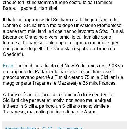
cinque torri sullo stemma furono costruite da Hamilcar
Barca, il padre di Hannibal.
Il dialetto Trapanese del Siciliano era la lingua franca del
Canale di Sicilia fino a molto dopo l'invasione Piemontese,
a parte tanti miei familiari che hanno lavorato a Sfax, Tunisi,
Biserta ed Orano ho diversi amici le cui famiglie sono
tornate a Trapani soltanto dopo la II guerra mondiale (per
non parlare di quelli che sono stati espulsi da Tripoli da
Gheddafi).
Ecco
l'incipit di un articolo del New York Times del 1903 su
un rapporto del Parlamento francese in cui i francesi si
preoccupavano perchè a Tunisi c'erano 75 mila Siciliani (la
maggior parte Trapanesi e Mazaresi) e 25 mila Francesi.
A Tunisi c'è ancora una folta comunità di discendenti di
Siciliani che per svariati motivi non sono mai emigrati
indietro in Sicilia, parlano un Siciliano molto simile al
Trapanese, ma molto più ricco di parole Arabe.
Alessandro Riolo
at
21:47
No comments: