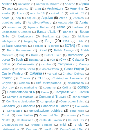
Antioch
(2)
Apulia
Antiochia
(1)
Antonella Milazzo
(1)
Apache
(1)
(3)
Architettura
(2)
Argentina
(2)
arak
(1)
arance
(1)
araq
(1)
arroba
(1)
Arsuz
(1)
articolo 18
(1)
articolo 3
(1)
articolo 35
(1)
Asp.Net
(5)
Asaro
(1)
Asp
(1)
asp.dll
(1)
Atene
(1)
Ateniesi
(1)
Avatar
autobiography
(1)
AutoEventWireup
(1)
Autostrade
(1)
(2)
Aznar
(2)
avventura
(1)
Ayende Rahien
(1)
badiana
(1)
Banca d'Italia
(3)
Beppe
Baldassare Gucciardi
(1)
Banche
(1)
Grillo
(3)
Berlusconi
(3)
Biagi
(2)
Besiktas
(1)
biglietto
Birgi
(20)
Blair
(2)
intelligente
(1)
biography
(1)
Blitz
(1)
BOTAŞ
(4)
Boğaziçi University
(1)
boot.ini
(1)
Bosforo
(1)
Brazil
Brexit
(2)
(1)
Brent Hobermann
(1)
British Airways
(1)
British
Burocrazia
(2)
Museum
(1)
bug
(1)
Build
(1)
Bülent Eken
(1)
burqa
(3)
Bush
(2)
C++
(2)
Calabria
(3)
Buttitta
(1)
C
(1)
C#
(1)
calcio
(2)
Campania
(3)
Caltanissetta
(1)
cambio
(1)
Canary
Castle Project
(3)
Wharf
(1)
Carmelo Scelta
(1)
Castelvetrano
(1)
Catania
(7)
Castle Windsor
(2)
cereali
(1)
Chaban-Delmas
(1)
chador
(3)
CHP
(2)
Chinisia
(1)
Christopher Alexander
(1)
Chrysler
(1)
Cimbom
(1)
città metropolitana
(1)
cittadinanza
(1)
comiso
click day
(1)
co-marketing
(1)
cognome
(1)
Collina
(1)
(7)
Commentando NFA
(3)
Composite WPF Contrib
Como
(1)
(2)
Comune di Trapani
(2)
Comune di Marsala
(1)
concurrency
(1)
Conflitto redistributivo
(1)
congestion
(1)
Connection String
(1)
Consolati
(2)
Consolato
(2)
Consolato di Londra
(2)
Consulate
consultazione pubblica
(2)
(1)
Consulates
(1)
conti titoli
(1)
contributivo
(2)
Contig
(1)
Corea del Sud
(1)
corretto
(1)
Cosa
Nostra
(1)
Costituzione
(1)
costo del lavoro
(1)
Council Tax
(1)
crisi
(2)
crisis
(2)
CreateDelegate
(1)
crimini bancari
(1)
cristianesimo
(1)
Crotone
(1)
crucifix
(1)
CruiseControl.Net
(1)