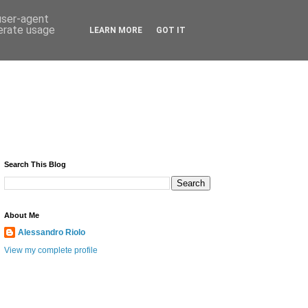
 user-agent
nerate usage
LEARN MORE
GOT IT
Search This Blog
About Me
Alessandro Riolo
View my complete profile