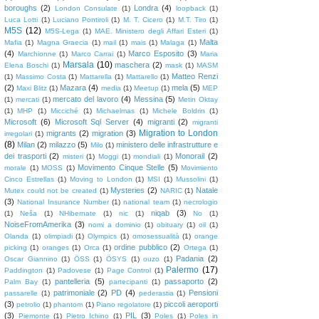
boroughs
(2)
Londra
(4)
London Consulate
(1)
loopback
(1)
Luca Lotti
(1)
Luciano Pontiroli
(1)
M. T. Cicero
(1)
M.T. Tiro
(1)
M5S
(12)
M5S-Lega
(1)
MAE. Ministero degli Affari Esteri
(1)
Malta
Mafia
(1)
Magna Graecia
(1)
mail
(1)
mais
(1)
Malaga
(1)
(4)
Marco Esposito
(3)
Marchionne
(1)
Marco Carrai
(1)
Maria
Marsala
(10)
maschera
(2)
Elena Boschi
(1)
mask
(1)
MASM
Matteo Renzi
(1)
Massimo Costa
(1)
Mattarella
(1)
Mattarello
(1)
(2)
Mazara
(4)
mela
(5)
Maxi Blitz
(1)
media
(1)
Meetup
(1)
MEP
mercato del lavoro
(4)
Messina
(5)
(1)
mercati
(1)
Metin Oktay
(1)
MHP
(1)
Micciché
(1)
Michaelmas
(1)
Michele Boldrin
(1)
Microsoft
(6)
Microsoft Sql Server
(4)
migranti
(2)
migranti
Migration to London
migrants
(2)
migration
(3)
irregolari
(1)
(8)
Milan
(2)
milazzo
(5)
ministero delle infrastrutture e
Milo
(1)
dei trasporti
(2)
Monorail
(2)
misteri
(1)
Moggi
(1)
mondiali
(1)
Movimento Cinque Stelle
(5)
morale
(1)
MOSS
(1)
Movimiento
Cinco Estrellas
(1)
Moving to London
(1)
MSI
(1)
Mussolini
(1)
Mysteries
(2)
Natale
Mutex could not be created
(1)
NARIC
(1)
(3)
National Insurance Number
(1)
national team
(1)
necrologio
niqab
(3)
(1)
Neša
(1)
NHibernate
(1)
nic
(1)
No
(1)
NoiseFromAmerika
(3)
nomi a dominio
(1)
obituary
(1)
oil
(1)
Olanda
(1)
olimpiadi
(1)
Olympics
(1)
omosessualità
(1)
orange
ordine pubblico
(2)
picking
(1)
oranges
(1)
Orca
(1)
Ortega
(1)
Padania
(2)
Oscar Giannino
(1)
ÖSS
(1)
ÖSYS
(1)
ouzo
(1)
Palermo
(17)
Paddington
(1)
Padovese
(1)
Page Control
(1)
pantelleria
(5)
passaporto
(2)
Palm Bay
(1)
partecipanti
(1)
patrimoniale
(2)
PD
(4)
Pensioni
passarelle
(1)
pederastia
(1)
(3)
piccoli aeroporti
petrolio
(1)
phantom
(1)
Piano regolatore
(1)
(3)
PIL
(3)
Piemonte
(1)
Pietro Ichino
(1)
Poles
(1)
Poles in