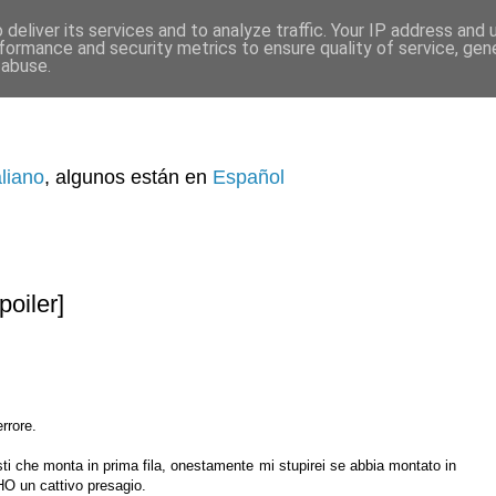
deliver its services and to analyze traffic. Your IP address and
formance and security metrics to ensure quality of service, ge
 abuse.
aliano
, algunos están en
Español
oiler]
rrore.
i che monta in prima fila, onestamente mi stupirei se abbia montato in
HO un cattivo presagio.