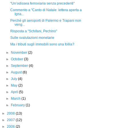
"Un’odissea ferroviaria senza precedenti"
Commento a "Canto di Natale: lettera aperta a
Igna...
Perchè gli aeroporti di Palermo e Trapani non
veng...
Risposta a "Schifani, Pechino"
Sulle svalutazioni monetarie
Ma i tributi sugli immobili sono una follia?
►
November
(2)
►
October
(3)
►
September
(4)
►
August
(6)
►
July
(4)
►
May
(2)
►
April
(5)
►
March
(1)
►
February
(1)
►
2008
(13)
►
2007
(12)
►
2006
(2)