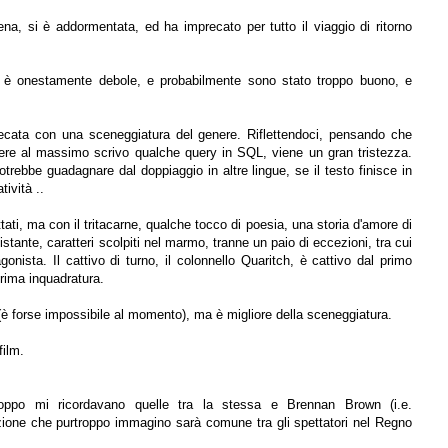
ena, si è addormentata, ed ha imprecato per tutto il viaggio di ritorno
 è onestamente debole, e probabilmente sono stato troppo buono, e
recata con una sceneggiatura del genere. Riflettendoci, pensando che
tiere al massimo scrivo qualche query in SQL, viene un gran tristezza.
trebbe guadagnare dal doppiaggio in altre lingue, se il testo finisce in
ività ..
ttati, ma con il tritacarne, qualche tocco di poesia, una storia d'amore di
stante, caratteri scolpiti nel marmo, tranne un paio di eccezioni, tra cui
ista. Il cattivo di turno, il colonnello Quaritch, è cattivo dal primo
prima inquadratura.
 (è forse impossibile al momento), ma è migliore della sceneggiatura.
film.
roppo mi ricordavano quelle tra la stessa e Brennan Brown (i.e.
zione che purtroppo immagino sarà comune tra gli spettatori nel Regno