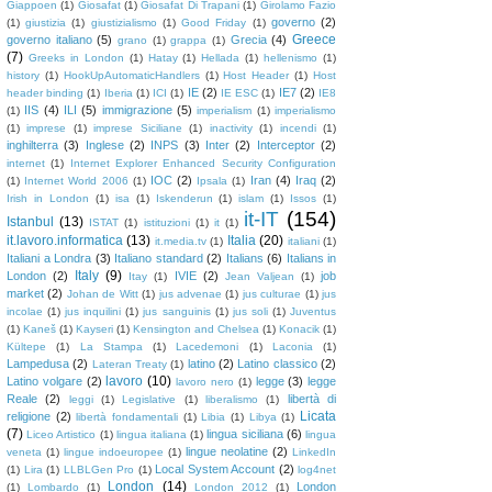
Giappoen
(1)
Giosafat
(1)
Giosafat Di Trapani
(1)
Girolamo Fazio
governo
(2)
(1)
giustizia
(1)
giustizialismo
(1)
Good Friday
(1)
Greece
governo italiano
(5)
Grecia
(4)
grano
(1)
grappa
(1)
(7)
Greeks in London
(1)
Hatay
(1)
Hellada
(1)
hellenismo
(1)
history
(1)
HookUpAutomaticHandlers
(1)
Host Header
(1)
Host
IE
(2)
IE7
(2)
header binding
(1)
Iberia
(1)
ICI
(1)
IE ESC
(1)
IE8
IIS
(4)
ILI
(5)
immigrazione
(5)
(1)
imperialism
(1)
imperialismo
(1)
imprese
(1)
imprese Siciliane
(1)
inactivity
(1)
incendi
(1)
inghilterra
(3)
Inglese
(2)
INPS
(3)
Inter
(2)
Interceptor
(2)
internet
(1)
Internet Explorer Enhanced Security Configuration
IOC
(2)
Iran
(4)
Iraq
(2)
(1)
Internet World 2006
(1)
Ipsala
(1)
Irish in London
(1)
isa
(1)
Iskenderun
(1)
islam
(1)
Issos
(1)
it-IT
(154)
Istanbul
(13)
ISTAT
(1)
istituzioni
(1)
it
(1)
it.lavoro.informatica
(13)
Italia
(20)
it.media.tv
(1)
italiani
(1)
Italiani a Londra
(3)
Italiano standard
(2)
Italians
(6)
Italians in
Italy
(9)
London
(2)
IVIE
(2)
job
Itay
(1)
Jean Valjean
(1)
market
(2)
Johan de Witt
(1)
jus advenae
(1)
jus culturae
(1)
jus
incolae
(1)
jus inquilini
(1)
jus sanguinis
(1)
jus soli
(1)
Juventus
(1)
Kaneš
(1)
Kayseri
(1)
Kensington and Chelsea
(1)
Konacik
(1)
Kültepe
(1)
La Stampa
(1)
Lacedemoni
(1)
Laconia
(1)
Lampedusa
(2)
latino
(2)
Latino classico
(2)
Lateran Treaty
(1)
lavoro
(10)
Latino volgare
(2)
legge
(3)
legge
lavoro nero
(1)
Reale
(2)
libertà di
leggi
(1)
Legislative
(1)
liberalismo
(1)
Licata
religione
(2)
libertà fondamentali
(1)
Libia
(1)
Libya
(1)
(7)
lingua siciliana
(6)
Liceo Artistico
(1)
lingua italiana
(1)
lingua
lingue neolatine
(2)
veneta
(1)
lingue indoeuropee
(1)
LinkedIn
Local System Account
(2)
(1)
Lira
(1)
LLBLGen Pro
(1)
log4net
London
(14)
London
(1)
Lombardo
(1)
London 2012
(1)