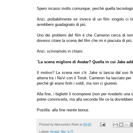
Spero incassi molto comunque, perchè quella tecnologia v
Anzi, probabilmente se invece di un film singolo ci ti
avrebbero guadagnato di più.
Uno dei problemi del film è che Cameron cerca di non l
dovessi citare la scena del film che mi è piaciuta di più
Anzi, scriviamolo in chiaro:
"
La scena migliore di Avatar? Quella in cui Jake add
Il motivo? La scena non c'è. Jake si lancia dal suo I
atterra tra i Na'vi con il Toruk. Cameron ha lasciato per 
perchè gli erano finiti i soldi, ma non ci giurerei.
Alla fine, i biglietti li ricomprerei (non per rivederlo u
potrei convincerla, ma alla seconda file ce la dovrebbero
Postilla: alla fine niente bonus.
Posted by
Alessandro Riolo
at
00:00
Labels:
Avatar
,
film
,
it-IT