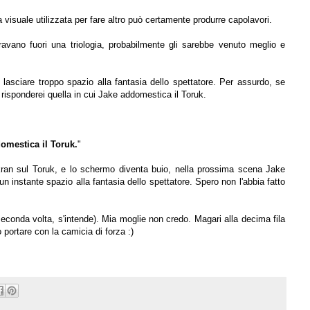
isuale utilizzata per fare altro può certamente produrre capolavori.
ravano fuori una triologia, probabilmente gli sarebbe venuto meglio e
asciare troppo spazio alla fantasia dello spettatore. Per assurdo, se
, risponderei quella in cui Jake addomestica il Toruk.
omestica il Toruk.
"
kran sul Toruk, e lo schermo diventa buio, nella prossima scena Jake
un instante spazio alla fantasia dello spettatore. Spero non l'abbia fatto
na seconda volta, s'intende). Mia moglie non credo. Magari alla decima fila
 portare con la camicia di forza :)