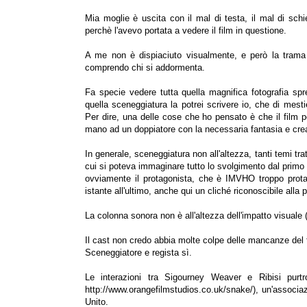
Mia moglie è uscita con il mal di testa, il mal di schi
perchè l'avevo portata a vedere il film in questione.
A me non è dispiaciuto visualmente, e però la trama
comprendo chi si addormenta.
Fa specie vedere tutta quella magnifica fotografia sp
quella sceneggiatura la potrei scrivere io, che di mes
Per dire, una delle cose che ho pensato è che il film po
mano ad un doppiatore con la necessaria fantasia e creat
In generale, sceneggiatura non all'altezza, tanti temi tra
cui si poteva immaginare tutto lo svolgimento dal primo i
ovviamente il protagonista, che è IMVHO troppo protagon
istante all'ultimo, anche qui un cliché riconoscibile alla 
La colonna sonora non è all'altezza dell'impatto visuale
Il cast non credo abbia molte colpe delle mancanze del 
Sceneggiatore e regista sì.
Le interazioni tra Sigourney Weaver e Ribisi purt
http://www.orangefilmstudios.co.uk/snake/), un'associa
Unito.