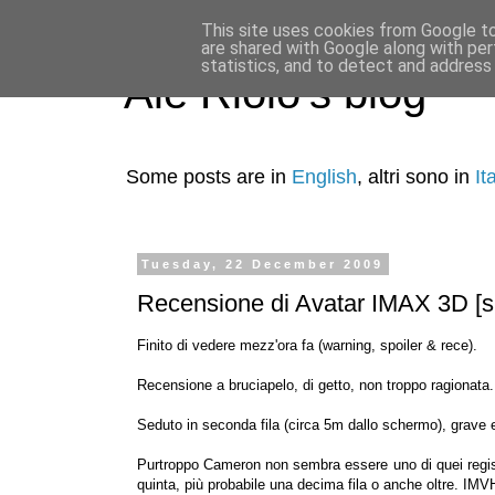
This site uses cookies from Google to 
are shared with Google along with per
statistics, and to detect and address
Ale Riolo's blog
Some posts are in
English
, altri sono in
It
Tuesday, 22 December 2009
Recensione di Avatar IMAX 3D [sp
Finito di vedere mezz'ora fa (warning, spoiler & rece).
Recensione a bruciapelo, di getto, non troppo ragionata.
Seduto in seconda fila (circa 5m dallo schermo), grave e
Purtroppo Cameron non sembra essere uno di quei regist
quinta, più probabile una decima fila o anche oltre. IMV