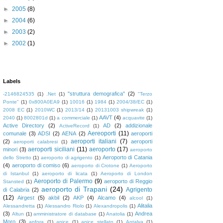
►
2005
(8)
►
2004
(6)
►
2003
(2)
►
2002
(1)
Labels
"struttura demografica"
(2)
-2146824535
(1)
.Net
(1)
"Terzo
Ponte"
(1)
0x800A0EA9
(1)
10016
(1)
1984
(1)
2004/38/EC
(1)
2008 EC
(1)
2010WC
(1)
2013/14
(1)
20131003 shipwreak
(1)
AAVT
(4)
2040
(1)
8002801d
(1)
a commerciale
(1)
acquavite
(1)
Active Directory
(2)
AD
(2)
addizionale
ActiveRecord
(1)
Aereoporti
(11)
comunale
(3)
ADSI
(2)
AENA
(2)
aeroporti
aeroporti italiani
(7)
(2)
aeroporti
aeroporti calabresi
(1)
aeroporti siciliani
(11)
aeroporto
(17)
minori
(3)
aeroporto
Aeroporto di Catania
dello Stretto
(1)
aeroporto di agrigento
(1)
(4)
aeroporto di comiso
(6)
aeroporto di Crotone
(1)
Aeroporto
di Istanbul
(1)
aeroporto di licata
(1)
Aeroporto di London
Aeroporto di Palermo
(9)
aeroporto di Reggio
Stansted
(1)
aeroporto di Trapani
(24)
Agrigento
di Calabria
(2)
(12)
Airgest
(5)
akbil
(2)
AKP
(4)
Alcamo
(4)
alcool
(1)
Alitalia
Alessandretta
(1)
Alessandro Riolo
(1)
Alexandropolis
(1)
(3)
Andrea
Altun
(1)
amministratore di database
(1)
Anatolia
(1)
Moro
(3)
anfora
(1)
anice
(1)
anice stellato
(1)
Antalya
(1)