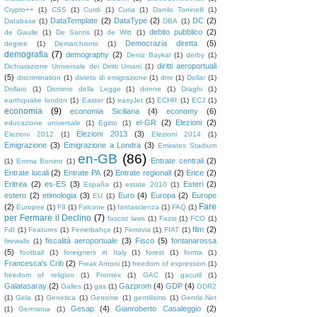
Crypto++
(1)
CSS
(1)
Curdi
(1)
Curia
(1)
Danilo Toninelli
(1)
DataTemplate
(2)
DataType
(2)
DC
(2)
Database
(1)
DBA
(1)
debito pubblico
(2)
de Gaulle
(1)
De Santis
(1)
de Witt
(1)
Democrazia diretta
(5)
degree
(1)
Demarchismo
(1)
demografia
(7)
demography
(2)
Deniz Baykal
(1)
derby
(1)
diritti aeroportuali
Dichiarazione Universale dei Diritti Umani
(1)
(5)
discrimination
(1)
divieto di emigrazione
(1)
dmr
(1)
Dollar
(1)
Dollaro
(1)
Dominio della Legge
(1)
donne
(1)
Draghi
(1)
earthquake london
(1)
Easter
(1)
easyJet
(1)
ECHR
(1)
ECJ
(1)
economia
(9)
economia Siciliana
(4)
economy
(6)
el-GR
(2)
Elezioni
(2)
educazione universale
(1)
Egitto
(1)
Elezioni 2013
(3)
Elezioni 2012
(1)
Elezioni 2014
(1)
Emigrazione
(3)
Emigrazione a Londra
(3)
Emirates Stadium
en-GB
(86)
Entrate centrali
(2)
(1)
Emma Bonino
(1)
Entrate locali
(2)
Entrate PA
(2)
Entrate regionali
(2)
Erice
(2)
Eritrea
(2)
es-ES
(3)
Esteri
(2)
España
(1)
estate 2010
(1)
estero
(2)
etimologia
(3)
Euro
(4)
Europa
(2)
Europe
EU
(1)
Fare
(2)
Europee
(1)
F8
(1)
Falcone
(1)
fantascienza
(1)
FAQ
(1)
per Fermare il Declino
(7)
fascist laws
(1)
Fazio
(1)
FCO
(1)
film
(2)
FdI
(1)
Features
(1)
Fenerbahçe
(1)
Ferrovia
(1)
FIAT
(1)
fiscalità aeroportuale
(3)
Fisco
(5)
fontanarossa
firewalls
(1)
(5)
football
(1)
foreigners in Italy
(1)
forest
(1)
forma
(1)
Francesca's Crib
(2)
Freak Antoni
(1)
freedom of expression
(1)
freedom of religion
(1)
Frontex
(1)
GAC
(1)
gacutil
(1)
Galatasaray
(2)
Gazprom
(4)
GDP
(4)
Galles
(1)
gas
(1)
GDR2
(1)
Gela
(1)
Genetica
(1)
Genome
(1)
gentilismo
(1)
Gentle.Net
Gesap
(4)
Gianroberto Casaleggio
(2)
(1)
Germania
(1)