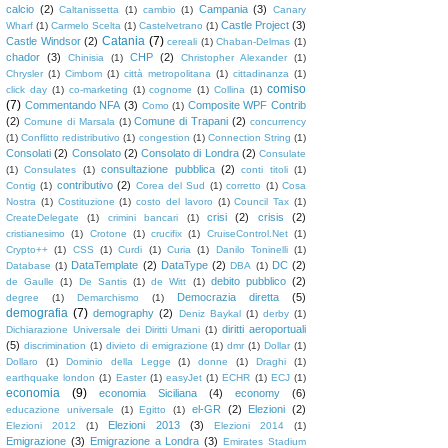
calcio
(2)
Campania
(3)
Caltanissetta
(1)
cambio
(1)
Canary
Castle Project
(3)
Wharf
(1)
Carmelo Scelta
(1)
Castelvetrano
(1)
Catania
(7)
Castle Windsor
(2)
cereali
(1)
Chaban-Delmas
(1)
chador
(3)
CHP
(2)
Chinisia
(1)
Christopher Alexander
(1)
Chrysler
(1)
Cimbom
(1)
città metropolitana
(1)
cittadinanza
(1)
comiso
click day
(1)
co-marketing
(1)
cognome
(1)
Collina
(1)
(7)
Commentando NFA
(3)
Composite WPF Contrib
Como
(1)
(2)
Comune di Trapani
(2)
Comune di Marsala
(1)
concurrency
(1)
Conflitto redistributivo
(1)
congestion
(1)
Connection String
(1)
Consolati
(2)
Consolato
(2)
Consolato di Londra
(2)
Consulate
consultazione pubblica
(2)
(1)
Consulates
(1)
conti titoli
(1)
contributivo
(2)
Contig
(1)
Corea del Sud
(1)
corretto
(1)
Cosa
Nostra
(1)
Costituzione
(1)
costo del lavoro
(1)
Council Tax
(1)
crisi
(2)
crisis
(2)
CreateDelegate
(1)
crimini bancari
(1)
cristianesimo
(1)
Crotone
(1)
crucifix
(1)
CruiseControl.Net
(1)
Crypto++
(1)
CSS
(1)
Curdi
(1)
Curia
(1)
Danilo Toninelli
(1)
DataTemplate
(2)
DataType
(2)
DC
(2)
Database
(1)
DBA
(1)
debito pubblico
(2)
de Gaulle
(1)
De Santis
(1)
de Witt
(1)
Democrazia diretta
(5)
degree
(1)
Demarchismo
(1)
demografia
(7)
demography
(2)
Deniz Baykal
(1)
derby
(1)
diritti aeroportuali
Dichiarazione Universale dei Diritti Umani
(1)
(5)
discrimination
(1)
divieto di emigrazione
(1)
dmr
(1)
Dollar
(1)
Dollaro
(1)
Dominio della Legge
(1)
donne
(1)
Draghi
(1)
earthquake london
(1)
Easter
(1)
easyJet
(1)
ECHR
(1)
ECJ
(1)
economia
(9)
economia Siciliana
(4)
economy
(6)
el-GR
(2)
Elezioni
(2)
educazione universale
(1)
Egitto
(1)
Elezioni 2013
(3)
Elezioni 2012
(1)
Elezioni 2014
(1)
Emigrazione
(3)
Emigrazione a Londra
(3)
Emirates Stadium