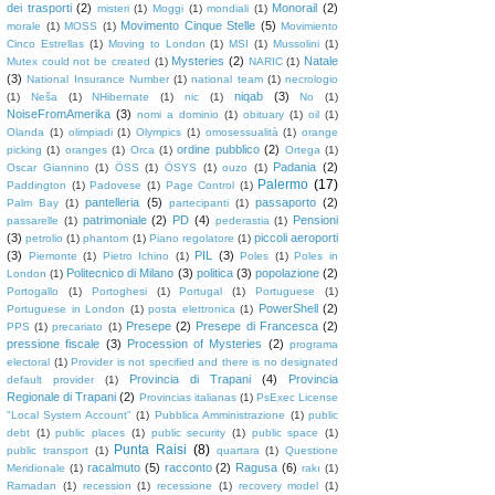
dei trasporti
(2)
Monorail
(2)
misteri
(1)
Moggi
(1)
mondiali
(1)
Movimento Cinque Stelle
(5)
morale
(1)
MOSS
(1)
Movimiento
Cinco Estrellas
(1)
Moving to London
(1)
MSI
(1)
Mussolini
(1)
Mysteries
(2)
Natale
Mutex could not be created
(1)
NARIC
(1)
(3)
National Insurance Number
(1)
national team
(1)
necrologio
niqab
(3)
(1)
Neša
(1)
NHibernate
(1)
nic
(1)
No
(1)
NoiseFromAmerika
(3)
nomi a dominio
(1)
obituary
(1)
oil
(1)
Olanda
(1)
olimpiadi
(1)
Olympics
(1)
omosessualità
(1)
orange
ordine pubblico
(2)
picking
(1)
oranges
(1)
Orca
(1)
Ortega
(1)
Padania
(2)
Oscar Giannino
(1)
ÖSS
(1)
ÖSYS
(1)
ouzo
(1)
Palermo
(17)
Paddington
(1)
Padovese
(1)
Page Control
(1)
pantelleria
(5)
passaporto
(2)
Palm Bay
(1)
partecipanti
(1)
patrimoniale
(2)
PD
(4)
Pensioni
passarelle
(1)
pederastia
(1)
(3)
piccoli aeroporti
petrolio
(1)
phantom
(1)
Piano regolatore
(1)
(3)
PIL
(3)
Piemonte
(1)
Pietro Ichino
(1)
Poles
(1)
Poles in
Politecnico di Milano
(3)
politica
(3)
popolazione
(2)
London
(1)
Portogallo
(1)
Portoghesi
(1)
Portugal
(1)
Portuguese
(1)
PowerShell
(2)
Portuguese in London
(1)
posta elettronica
(1)
Presepe
(2)
Presepe di Francesca
(2)
PPS
(1)
precariato
(1)
pressione fiscale
(3)
Procession of Mysteries
(2)
programa
electoral
(1)
Provider is not specified and there is no designated
Provincia di Trapani
(4)
Provincia
default provider
(1)
Regionale di Trapani
(2)
Provincias italianas
(1)
PsExec License
"Local System Account"
(1)
Pubblica Amministrazione
(1)
public
debt
(1)
public places
(1)
public security
(1)
public space
(1)
Punta Raisi
(8)
public transport
(1)
quartara
(1)
Questione
racalmuto
(5)
racconto
(2)
Ragusa
(6)
Meridionale
(1)
rakı
(1)
Ramadan
(1)
recession
(1)
recessione
(1)
recovery model
(1)