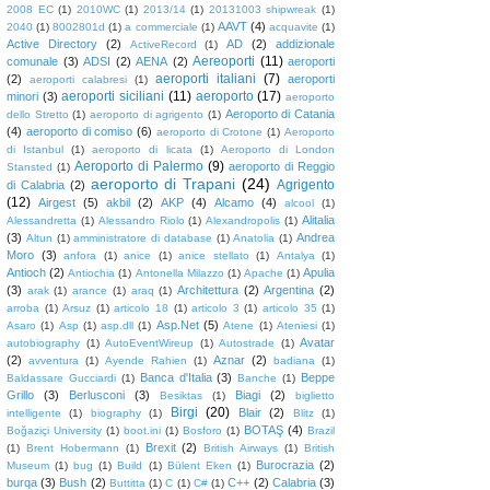
2008 EC
(1)
2010WC
(1)
2013/14
(1)
20131003 shipwreak
(1)
AAVT
(4)
2040
(1)
8002801d
(1)
a commerciale
(1)
acquavite
(1)
Active Directory
(2)
AD
(2)
addizionale
ActiveRecord
(1)
Aereoporti
(11)
comunale
(3)
ADSI
(2)
AENA
(2)
aeroporti
aeroporti italiani
(7)
(2)
aeroporti
aeroporti calabresi
(1)
aeroporti siciliani
(11)
aeroporto
(17)
minori
(3)
aeroporto
Aeroporto di Catania
dello Stretto
(1)
aeroporto di agrigento
(1)
(4)
aeroporto di comiso
(6)
aeroporto di Crotone
(1)
Aeroporto
di Istanbul
(1)
aeroporto di licata
(1)
Aeroporto di London
Aeroporto di Palermo
(9)
aeroporto di Reggio
Stansted
(1)
aeroporto di Trapani
(24)
Agrigento
di Calabria
(2)
(12)
Airgest
(5)
akbil
(2)
AKP
(4)
Alcamo
(4)
alcool
(1)
Alitalia
Alessandretta
(1)
Alessandro Riolo
(1)
Alexandropolis
(1)
(3)
Andrea
Altun
(1)
amministratore di database
(1)
Anatolia
(1)
Moro
(3)
anfora
(1)
anice
(1)
anice stellato
(1)
Antalya
(1)
Antioch
(2)
Apulia
Antiochia
(1)
Antonella Milazzo
(1)
Apache
(1)
(3)
Architettura
(2)
Argentina
(2)
arak
(1)
arance
(1)
araq
(1)
arroba
(1)
Arsuz
(1)
articolo 18
(1)
articolo 3
(1)
articolo 35
(1)
Asp.Net
(5)
Asaro
(1)
Asp
(1)
asp.dll
(1)
Atene
(1)
Ateniesi
(1)
Avatar
autobiography
(1)
AutoEventWireup
(1)
Autostrade
(1)
(2)
Aznar
(2)
avventura
(1)
Ayende Rahien
(1)
badiana
(1)
Banca d'Italia
(3)
Beppe
Baldassare Gucciardi
(1)
Banche
(1)
Grillo
(3)
Berlusconi
(3)
Biagi
(2)
Besiktas
(1)
biglietto
Birgi
(20)
Blair
(2)
intelligente
(1)
biography
(1)
Blitz
(1)
BOTAŞ
(4)
Boğaziçi University
(1)
boot.ini
(1)
Bosforo
(1)
Brazil
Brexit
(2)
(1)
Brent Hobermann
(1)
British Airways
(1)
British
Burocrazia
(2)
Museum
(1)
bug
(1)
Build
(1)
Bülent Eken
(1)
burqa
(3)
Bush
(2)
C++
(2)
Calabria
(3)
Buttitta
(1)
C
(1)
C#
(1)