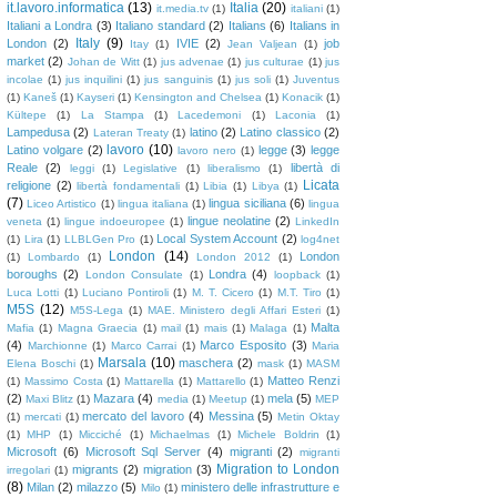
it.lavoro.informatica
(13)
Italia
(20)
it.media.tv
(1)
italiani
(1)
Italiani a Londra
(3)
Italiano standard
(2)
Italians
(6)
Italians in
Italy
(9)
London
(2)
IVIE
(2)
job
Itay
(1)
Jean Valjean
(1)
market
(2)
Johan de Witt
(1)
jus advenae
(1)
jus culturae
(1)
jus
incolae
(1)
jus inquilini
(1)
jus sanguinis
(1)
jus soli
(1)
Juventus
(1)
Kaneš
(1)
Kayseri
(1)
Kensington and Chelsea
(1)
Konacik
(1)
Kültepe
(1)
La Stampa
(1)
Lacedemoni
(1)
Laconia
(1)
Lampedusa
(2)
latino
(2)
Latino classico
(2)
Lateran Treaty
(1)
lavoro
(10)
Latino volgare
(2)
legge
(3)
legge
lavoro nero
(1)
Reale
(2)
libertà di
leggi
(1)
Legislative
(1)
liberalismo
(1)
Licata
religione
(2)
libertà fondamentali
(1)
Libia
(1)
Libya
(1)
(7)
lingua siciliana
(6)
Liceo Artistico
(1)
lingua italiana
(1)
lingua
lingue neolatine
(2)
veneta
(1)
lingue indoeuropee
(1)
LinkedIn
Local System Account
(2)
(1)
Lira
(1)
LLBLGen Pro
(1)
log4net
London
(14)
London
(1)
Lombardo
(1)
London 2012
(1)
boroughs
(2)
Londra
(4)
London Consulate
(1)
loopback
(1)
Luca Lotti
(1)
Luciano Pontiroli
(1)
M. T. Cicero
(1)
M.T. Tiro
(1)
M5S
(12)
M5S-Lega
(1)
MAE. Ministero degli Affari Esteri
(1)
Malta
Mafia
(1)
Magna Graecia
(1)
mail
(1)
mais
(1)
Malaga
(1)
(4)
Marco Esposito
(3)
Marchionne
(1)
Marco Carrai
(1)
Maria
Marsala
(10)
maschera
(2)
Elena Boschi
(1)
mask
(1)
MASM
Matteo Renzi
(1)
Massimo Costa
(1)
Mattarella
(1)
Mattarello
(1)
(2)
Mazara
(4)
mela
(5)
Maxi Blitz
(1)
media
(1)
Meetup
(1)
MEP
mercato del lavoro
(4)
Messina
(5)
(1)
mercati
(1)
Metin Oktay
(1)
MHP
(1)
Micciché
(1)
Michaelmas
(1)
Michele Boldrin
(1)
Microsoft
(6)
Microsoft Sql Server
(4)
migranti
(2)
migranti
Migration to London
migrants
(2)
migration
(3)
irregolari
(1)
(8)
Milan
(2)
milazzo
(5)
ministero delle infrastrutture e
Milo
(1)