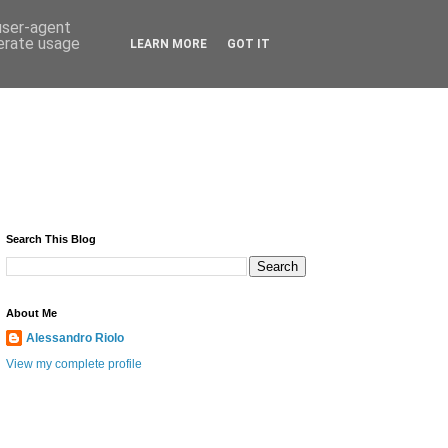
 user-agent
nerate usage
LEARN MORE
GOT IT
Search This Blog
About Me
Alessandro Riolo
View my complete profile