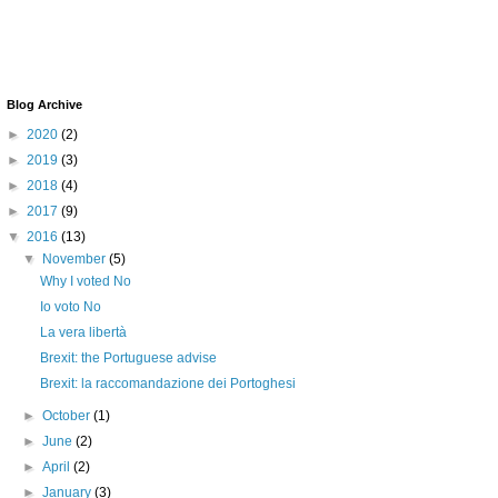
Blog Archive
►
2020
(2)
►
2019
(3)
►
2018
(4)
►
2017
(9)
▼
2016
(13)
▼
November
(5)
Why I voted No
Io voto No
La vera libertà
Brexit: the Portuguese advise
Brexit: la raccomandazione dei Portoghesi
►
October
(1)
►
June
(2)
►
April
(2)
►
January
(3)