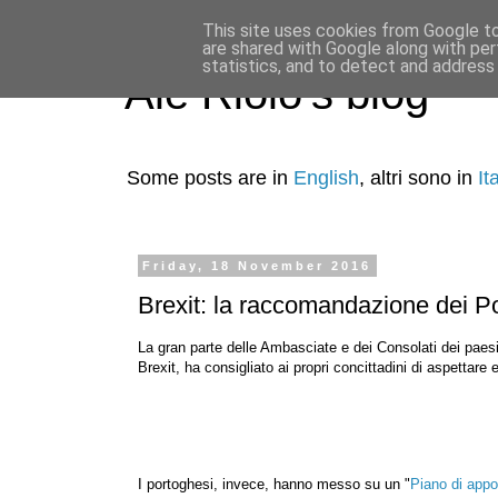
This site uses cookies from Google to 
are shared with Google along with per
statistics, and to detect and address
Ale Riolo's blog
Some posts are in
English
, altri sono in
It
Friday, 18 November 2016
Brexit: la raccomandazione dei P
La gran parte delle Ambasciate e dei Consolati dei paesi
Brexit, ha consigliato ai propri concittadini di aspettare 
I portoghesi, invece, hanno messo su un "
Piano di appo