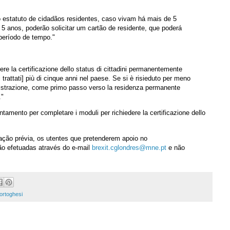
 estatuto de cidadãos residentes, caso vivam há mais de 5
5 anos, poderão solicitar um cartão de residente, que poderá
período de tempo."
ere la certificazione dello status di cittadini permanentemente
dei trattati] più di cinque anni nel paese. Se si è risieduto per meno
registrazione, come primo passo verso la residenza permanente
."
tamento per completare i moduli per richiedere la certificazione dello
ção prévia, os utentes que pretenderem apoio no
o efetuadas através do e-mail
brexit.cglondres@mne.pt
e não
ortoghesi