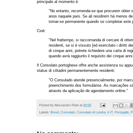
principale al momento è:
"No entanto, recomenda-se que procurem obter o
anos naquele país. Se ali residirem há menos de 
tornar-se permanente quando se completar este 
Cioè:
"Nel frattempo, si raccomanda di cercare di otten
residenti, se si è vissuto [ed esercitato i diritti 
di cinque anni, potrete richiedere una carta di 
quando avrà raggiunto il requisito dei cinque anni
Il Consolato portoghese offre anche assistenza su appun
status di cittadini permanentemente residenti:
"O Consulado atende presencialmente, por marca
preenchimento dos formulários. As marcações sã
através da aplicação de agendamento online."
Posted by
Alessandro Riolo
at
00:00
Labels:
Brexit
,
Consolato
,
Consolato di Londra
,
it-IT
,
Portogallo
,
P