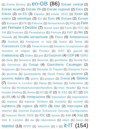
en-GB
(86)
Entrate centrali
(2)
(1)
Emma Bonino
(1)
Entrate locali
(2)
Entrate PA
(2)
Entrate regionali
(2)
Erice
(2)
Eritrea
(2)
es-ES
(3)
Esteri
(2)
España
(1)
estate 2010
(1)
estero
(2)
etimologia
(3)
Euro
(4)
Europa
(2)
Europe
EU
(1)
Fare
(2)
Europee
(1)
F8
(1)
Falcone
(1)
fantascienza
(1)
FAQ
(1)
per Fermare il Declino
(7)
fascist laws
(1)
Fazio
(1)
FCO
(1)
film
(2)
FdI
(1)
Features
(1)
Fenerbahçe
(1)
Ferrovia
(1)
FIAT
(1)
fiscalità aeroportuale
(3)
Fisco
(5)
fontanarossa
firewalls
(1)
(5)
football
(1)
foreigners in Italy
(1)
forest
(1)
forma
(1)
Francesca's Crib
(2)
Freak Antoni
(1)
freedom of expression
(1)
freedom of religion
(1)
Frontex
(1)
GAC
(1)
gacutil
(1)
Galatasaray
(2)
Gazprom
(4)
GDP
(4)
Galles
(1)
gas
(1)
GDR2
(1)
Gela
(1)
Genetica
(1)
Genome
(1)
gentilismo
(1)
Gentle.Net
Gesap
(4)
Gianroberto Casaleggio
(2)
(1)
Germania
(1)
Giappoen
(1)
Giosafat
(1)
Giosafat Di Trapani
(1)
Girolamo Fazio
governo
(2)
(1)
giustizia
(1)
giustizialismo
(1)
Good Friday
(1)
Greece
governo italiano
(5)
Grecia
(4)
grano
(1)
grappa
(1)
(7)
Greeks in London
(1)
Hatay
(1)
Hellada
(1)
hellenismo
(1)
history
(1)
HookUpAutomaticHandlers
(1)
Host Header
(1)
Host
IE
(2)
IE7
(2)
header binding
(1)
Iberia
(1)
ICI
(1)
IE ESC
(1)
IE8
IIS
(4)
ILI
(5)
immigrazione
(5)
(1)
imperialism
(1)
imperialismo
(1)
imprese
(1)
imprese Siciliane
(1)
inactivity
(1)
incendi
(1)
inghilterra
(3)
Inglese
(2)
INPS
(3)
Inter
(2)
Interceptor
(2)
internet
(1)
Internet Explorer Enhanced Security Configuration
IOC
(2)
Iran
(4)
Iraq
(2)
(1)
Internet World 2006
(1)
Ipsala
(1)
Irish in London
(1)
isa
(1)
Iskenderun
(1)
islam
(1)
Issos
(1)
it-IT
(154)
Istanbul
(13)
ISTAT
(1)
istituzioni
(1)
it
(1)