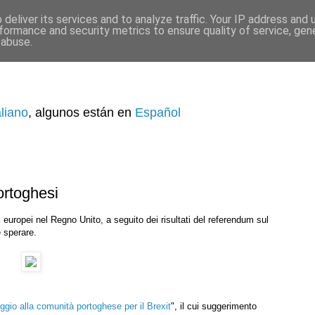
deliver its services and to analyze traffic. Your IP address and
formance and security metrics to ensure quality of service, ge
 abuse.
aliano
, algunos están en
Español
ortoghesi
 europei nel Regno Unito, a seguito dei risultati del referendum sul
e sperare.
ggio alla comunità portoghese per il Brexit
", il cui suggerimento