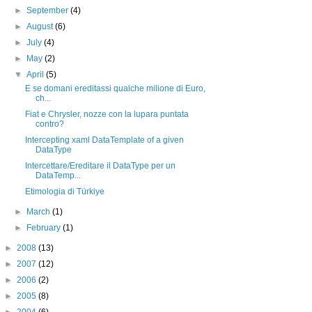
►
September
(4)
►
August
(6)
►
July
(4)
►
May
(2)
▼
April
(5)
E se domani ereditassi qualche milione di Euro,
ch...
Fiat e Chrysler, nozze con la lupara puntata
contro?
Intercepting xaml DataTemplate of a given
DataType
Intercettare/Ereditare il DataType per un
DataTemp...
Etimologia di Türkiye
►
March
(1)
►
February
(1)
►
2008
(13)
►
2007
(12)
►
2006
(2)
►
2005
(8)