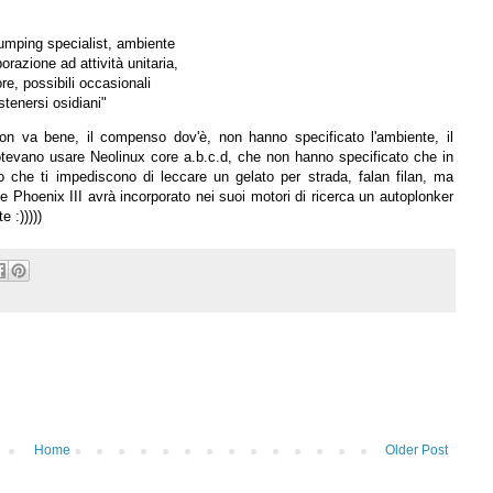
umping specialist, ambiente
razione ad attività unitaria,
e, possibili occasionali
stenersi osidiani"
 non va bene, il compenso dov'è, non hanno specificato l'ambiente, il
otevano usare Neolinux core a.b.c.d, che non hanno specificato che in
o che ti impediscono di leccare un gelato per strada, falan filan, ma
Phoenix III avrà incorporato nei suoi motori di ricerca un autoplonker
e :)))))
Home
Older Post