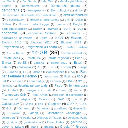
debito pubblico
(2)
de Gaulle
(1)
De Santis
(1)
de Witt
(1)
Democrazia diretta
(5)
degree
(1)
Demarchismo
(1)
demografia
(7)
demography
(2)
Deniz Baykal
(1)
derby
(1)
diritti aeroportuali
Dichiarazione Universale dei Diritti Umani
(1)
(5)
discrimination
(1)
divieto di emigrazione
(1)
dmr
(1)
Dollar
(1)
Dollaro
(1)
Dominio della Legge
(1)
donne
(1)
Draghi
(1)
earthquake london
(1)
Easter
(1)
easyJet
(1)
ECHR
(1)
ECJ
(1)
economia
(9)
economia Siciliana
(4)
economy
(6)
el-GR
(2)
Elezioni
(2)
educazione universale
(1)
Egitto
(1)
Elezioni 2013
(3)
Elezioni 2012
(1)
Elezioni 2014
(1)
Emigrazione
(3)
Emigrazione a Londra
(3)
Emirates Stadium
en-GB
(86)
Entrate centrali
(2)
(1)
Emma Bonino
(1)
Entrate locali
(2)
Entrate PA
(2)
Entrate regionali
(2)
Erice
(2)
Eritrea
(2)
es-ES
(3)
Esteri
(2)
España
(1)
estate 2010
(1)
estero
(2)
etimologia
(3)
Euro
(4)
Europa
(2)
Europe
EU
(1)
Fare
(2)
Europee
(1)
F8
(1)
Falcone
(1)
fantascienza
(1)
FAQ
(1)
per Fermare il Declino
(7)
fascist laws
(1)
Fazio
(1)
FCO
(1)
film
(2)
FdI
(1)
Features
(1)
Fenerbahçe
(1)
Ferrovia
(1)
FIAT
(1)
fiscalità aeroportuale
(3)
Fisco
(5)
fontanarossa
firewalls
(1)
(5)
football
(1)
foreigners in Italy
(1)
forest
(1)
forma
(1)
Francesca's Crib
(2)
Freak Antoni
(1)
freedom of expression
(1)
freedom of religion
(1)
Frontex
(1)
GAC
(1)
gacutil
(1)
Galatasaray
(2)
Gazprom
(4)
GDP
(4)
Galles
(1)
gas
(1)
GDR2
(1)
Gela
(1)
Genetica
(1)
Genome
(1)
gentilismo
(1)
Gentle.Net
Gesap
(4)
Gianroberto Casaleggio
(2)
(1)
Germania
(1)
Giappoen
(1)
Giosafat
(1)
Giosafat Di Trapani
(1)
Girolamo Fazio
governo
(2)
(1)
giustizia
(1)
giustizialismo
(1)
Good Friday
(1)
Greece
governo italiano
(5)
Grecia
(4)
grano
(1)
grappa
(1)