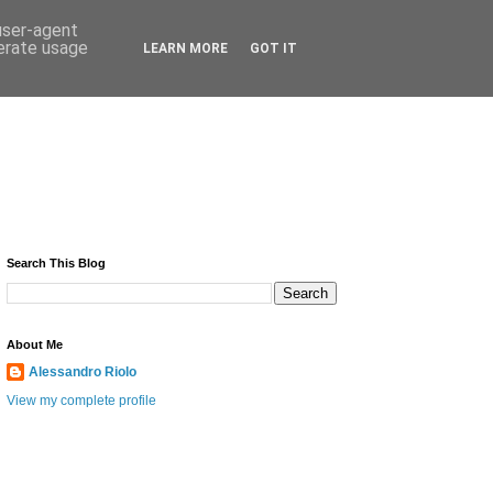
 user-agent
nerate usage
LEARN MORE
GOT IT
Search This Blog
About Me
Alessandro Riolo
View my complete profile