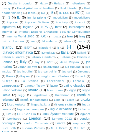
(7)
Greeks in London
(1)
Hatay
(1)
Hellada
(1)
hellenismo
(1)
history
(1)
HookUpAutomaticHandlers
(1)
Host Header
(1)
Host
IE
(2)
IE7
(2)
header binding
(1)
Iberia
(1)
ICI
(1)
IE ESC
(1)
IE8
IIS
(4)
ILI
(5)
immigrazione
(5)
(1)
imperialism
(1)
imperialismo
(1)
imprese
(1)
imprese Siciliane
(1)
inactivity
(1)
incendi
(1)
inghilterra
(3)
Inglese
(2)
INPS
(3)
Inter
(2)
Interceptor
(2)
internet
(1)
Internet Explorer Enhanced Security Configuration
IOC
(2)
Iran
(4)
Iraq
(2)
(1)
Internet World 2006
(1)
Ipsala
(1)
Irish in London
(1)
isa
(1)
Iskenderun
(1)
islam
(1)
Issos
(1)
it-IT
(154)
Istanbul
(13)
ISTAT
(1)
istituzioni
(1)
it
(1)
it.lavoro.informatica
(13)
Italia
(20)
it.media.tv
(1)
italiani
(1)
Italiani a Londra
(3)
Italiano standard
(2)
Italians
(6)
Italians in
Italy
(9)
London
(2)
IVIE
(2)
job
Itay
(1)
Jean Valjean
(1)
market
(2)
Johan de Witt
(1)
jus advenae
(1)
jus culturae
(1)
jus
incolae
(1)
jus inquilini
(1)
jus sanguinis
(1)
jus soli
(1)
Juventus
(1)
Kaneš
(1)
Kayseri
(1)
Kensington and Chelsea
(1)
Konacik
(1)
Kültepe
(1)
La Stampa
(1)
Lacedemoni
(1)
Laconia
(1)
Lampedusa
(2)
latino
(2)
Latino classico
(2)
Lateran Treaty
(1)
lavoro
(10)
Latino volgare
(2)
legge
(3)
legge
lavoro nero
(1)
Reale
(2)
libertà di
leggi
(1)
Legislative
(1)
liberalismo
(1)
Licata
religione
(2)
libertà fondamentali
(1)
Libia
(1)
Libya
(1)
(7)
lingua siciliana
(6)
Liceo Artistico
(1)
lingua italiana
(1)
lingua
lingue neolatine
(2)
veneta
(1)
lingue indoeuropee
(1)
LinkedIn
Local System Account
(2)
(1)
Lira
(1)
LLBLGen Pro
(1)
log4net
London
(14)
London
(1)
Lombardo
(1)
London 2012
(1)
boroughs
(2)
Londra
(4)
London Consulate
(1)
loopback
(1)
Luca Lotti
(1)
Luciano Pontiroli
(1)
M. T. Cicero
(1)
M.T. Tiro
(1)