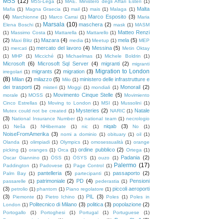
M5S
(12)
M5S-Lega
(1)
MAE. Ministero degli Affari Esteri
(1)
Malta
Mafia
(1)
Magna Graecia
(1)
mail
(1)
mais
(1)
Malaga
(1)
(4)
Marco Esposito
(3)
Marchionne
(1)
Marco Carrai
(1)
Maria
Marsala
(10)
maschera
(2)
Elena Boschi
(1)
mask
(1)
MASM
Matteo Renzi
(1)
Massimo Costa
(1)
Mattarella
(1)
Mattarello
(1)
(2)
Mazara
(4)
mela
(5)
Maxi Blitz
(1)
media
(1)
Meetup
(1)
MEP
mercato del lavoro
(4)
Messina
(5)
(1)
mercati
(1)
Metin Oktay
(1)
MHP
(1)
Micciché
(1)
Michaelmas
(1)
Michele Boldrin
(1)
Microsoft
(6)
Microsoft Sql Server
(4)
migranti
(2)
migranti
Migration to London
migrants
(2)
migration
(3)
irregolari
(1)
(8)
Milan
(2)
milazzo
(5)
ministero delle infrastrutture e
Milo
(1)
dei trasporti
(2)
Monorail
(2)
misteri
(1)
Moggi
(1)
mondiali
(1)
Movimento Cinque Stelle
(5)
morale
(1)
MOSS
(1)
Movimiento
Cinco Estrellas
(1)
Moving to London
(1)
MSI
(1)
Mussolini
(1)
Mysteries
(2)
Natale
Mutex could not be created
(1)
NARIC
(1)
(3)
National Insurance Number
(1)
national team
(1)
necrologio
niqab
(3)
(1)
Neša
(1)
NHibernate
(1)
nic
(1)
No
(1)
NoiseFromAmerika
(3)
nomi a dominio
(1)
obituary
(1)
oil
(1)
Olanda
(1)
olimpiadi
(1)
Olympics
(1)
omosessualità
(1)
orange
ordine pubblico
(2)
picking
(1)
oranges
(1)
Orca
(1)
Ortega
(1)
Padania
(2)
Oscar Giannino
(1)
ÖSS
(1)
ÖSYS
(1)
ouzo
(1)
Palermo
(17)
Paddington
(1)
Padovese
(1)
Page Control
(1)
pantelleria
(5)
passaporto
(2)
Palm Bay
(1)
partecipanti
(1)
patrimoniale
(2)
PD
(4)
Pensioni
passarelle
(1)
pederastia
(1)
(3)
piccoli aeroporti
petrolio
(1)
phantom
(1)
Piano regolatore
(1)
(3)
PIL
(3)
Piemonte
(1)
Pietro Ichino
(1)
Poles
(1)
Poles in
Politecnico di Milano
(3)
politica
(3)
popolazione
(2)
London
(1)
Portogallo
(1)
Portoghesi
(1)
Portugal
(1)
Portuguese
(1)