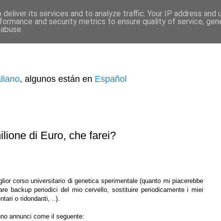
deliver its services and to analyze traffic. Your IP address and
formance and security metrics to ensure quality of service, ge
 abuse.
aliano
, algunos están en
Español
lione di Euro, che farei?
glior corso universitario di genetica sperimentale (quanto mi piacerebbe
fare backup periodici del mio cervello, sostituire periodicamente i miei
ari o ridondanti, ..).
no annunci come il seguente: