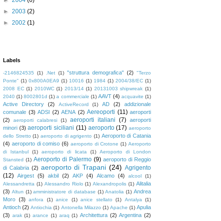
►
2004
(6)
►
2003
(2)
►
2002
(1)
Labels
"struttura demografica"
(2)
-2146824535
(1)
.Net
(1)
"Terzo
Ponte"
(1)
0x800A0EA9
(1)
10016
(1)
1984
(1)
2004/38/EC
(1)
2008 EC
(1)
2010WC
(1)
2013/14
(1)
20131003 shipwreak
(1)
AAVT
(4)
2040
(1)
8002801d
(1)
a commerciale
(1)
acquavite
(1)
Active Directory
(2)
AD
(2)
addizionale
ActiveRecord
(1)
Aereoporti
(11)
comunale
(3)
ADSI
(2)
AENA
(2)
aeroporti
aeroporti italiani
(7)
(2)
aeroporti
aeroporti calabresi
(1)
aeroporti siciliani
(11)
aeroporto
(17)
minori
(3)
aeroporto
Aeroporto di Catania
dello Stretto
(1)
aeroporto di agrigento
(1)
(4)
aeroporto di comiso
(6)
aeroporto di Crotone
(1)
Aeroporto
di Istanbul
(1)
aeroporto di licata
(1)
Aeroporto di London
Aeroporto di Palermo
(9)
aeroporto di Reggio
Stansted
(1)
aeroporto di Trapani
(24)
Agrigento
di Calabria
(2)
(12)
Airgest
(5)
akbil
(2)
AKP
(4)
Alcamo
(4)
alcool
(1)
Alitalia
Alessandretta
(1)
Alessandro Riolo
(1)
Alexandropolis
(1)
(3)
Andrea
Altun
(1)
amministratore di database
(1)
Anatolia
(1)
Moro
(3)
anfora
(1)
anice
(1)
anice stellato
(1)
Antalya
(1)
Antioch
(2)
Apulia
Antiochia
(1)
Antonella Milazzo
(1)
Apache
(1)
(3)
Architettura
(2)
Argentina
(2)
arak
(1)
arance
(1)
araq
(1)