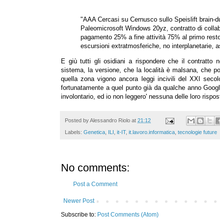
"AAA Cercasi su Cernusco sullo Speislift brain-d
Paleomicrosoft Windows 20yz, contratto di collabo
pagamento 25% a fine attività 75% al primo restor
escursioni extratmosferiche, no interplanetarie, a
E giù tutti gli osidiani a rispondere che il contratto
sistema, la versione, che la località è malsana, che p
quella zona vigono ancora leggi incivili del XXI secol
fortunatamente a quel punto già da qualche anno Google 
involontario, ed io non leggero' nessuna delle loro rispost
Posted by
Alessandro Riolo
at
21:12
Labels:
Genetica
,
ILI
,
it-IT
,
it.lavoro.informatica
,
tecnologie future
No comments:
Post a Comment
Newer Post
Subscribe to:
Post Comments (Atom)