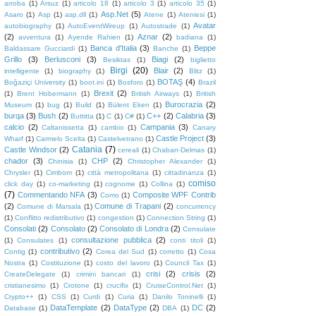
arroba
(1)
Arsuz
(1)
articolo 18
(1)
articolo 3
(1)
articolo 35
(1)
Asp.Net
(5)
Asaro
(1)
Asp
(1)
asp.dll
(1)
Atene
(1)
Ateniesi
(1)
Avatar
autobiography
(1)
AutoEventWireup
(1)
Autostrade
(1)
(2)
Aznar
(2)
avventura
(1)
Ayende Rahien
(1)
badiana
(1)
Banca d'Italia
(3)
Beppe
Baldassare Gucciardi
(1)
Banche
(1)
Grillo
(3)
Berlusconi
(3)
Biagi
(2)
Besiktas
(1)
biglietto
Birgi
(20)
Blair
(2)
intelligente
(1)
biography
(1)
Blitz
(1)
BOTAŞ
(4)
Boğaziçi University
(1)
boot.ini
(1)
Bosforo
(1)
Brazil
Brexit
(2)
(1)
Brent Hobermann
(1)
British Airways
(1)
British
Burocrazia
(2)
Museum
(1)
bug
(1)
Build
(1)
Bülent Eken
(1)
burqa
(3)
Bush
(2)
C++
(2)
Calabria
(3)
Buttitta
(1)
C
(1)
C#
(1)
calcio
(2)
Campania
(3)
Caltanissetta
(1)
cambio
(1)
Canary
Castle Project
(3)
Wharf
(1)
Carmelo Scelta
(1)
Castelvetrano
(1)
Catania
(7)
Castle Windsor
(2)
cereali
(1)
Chaban-Delmas
(1)
chador
(3)
CHP
(2)
Chinisia
(1)
Christopher Alexander
(1)
Chrysler
(1)
Cimbom
(1)
città metropolitana
(1)
cittadinanza
(1)
comiso
click day
(1)
co-marketing
(1)
cognome
(1)
Collina
(1)
(7)
Commentando NFA
(3)
Composite WPF Contrib
Como
(1)
(2)
Comune di Trapani
(2)
Comune di Marsala
(1)
concurrency
(1)
Conflitto redistributivo
(1)
congestion
(1)
Connection String
(1)
Consolati
(2)
Consolato
(2)
Consolato di Londra
(2)
Consulate
consultazione pubblica
(2)
(1)
Consulates
(1)
conti titoli
(1)
contributivo
(2)
Contig
(1)
Corea del Sud
(1)
corretto
(1)
Cosa
Nostra
(1)
Costituzione
(1)
costo del lavoro
(1)
Council Tax
(1)
crisi
(2)
crisis
(2)
CreateDelegate
(1)
crimini bancari
(1)
cristianesimo
(1)
Crotone
(1)
crucifix
(1)
CruiseControl.Net
(1)
Crypto++
(1)
CSS
(1)
Curdi
(1)
Curia
(1)
Danilo Toninelli
(1)
DataTemplate
(2)
DataType
(2)
DC
(2)
Database
(1)
DBA
(1)