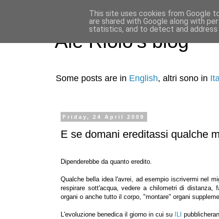
This site uses cookies from Google to 
are shared with Google along with per
statistics, and to detect and address
Ale Riolo's blog
Some posts are in
English
, altri sono in
It
Friday, 24 April 2009
E se domani ereditassi qualche mi
Dipenderebbe da quanto eredito.
Qualche bella idea l'avrei, ad esempio iscrivermi nel mi
respirare sott'acqua, vedere a chilometri di distanza, 
organi o anche tutto il corpo, "montare" organi supplement
L'evoluzione benedica il giorno in cui su
ILI
pubblicheran