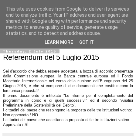
This site uses cookies from Google to deliver its services
Ale Riolo's blog
and to analyze traffic. Your IP address and user-agent are
shared with Google along with performance and security
metrics to ensure quality of service, generate usage
Some posts are in
English
, altri sono in
Italiano
, algunos
statistics, and to detect and address abuse.
están en
Español
LEARN MORE
GOT IT
Thursday, 2 July 2015
Referendum del 5 Luglio 2015
Sei d'accordo che debba essere accettata la bozza di accordo presentata
dalla Commissione europea, la Banca centrale europea ed il Fondo
Monetario Internazionale nel corso della riunione dell'Eurogruppo del 25
Giugno 2015, e che si compone di due documenti che costituiscono la
loro unica proposta?
Il primo documento è intitolato "Le riforme per il completamento del
programma in corso e di quelli successivi" ed il secondo "Analisi
Preliminare della Sostenibilità del Debito".
I cittadini del paese che respingono la proposta delle tre istituzioni votino:
Non approvato / NO.
I cittadini del paese che accettano la proposta delle tre istituzioni votino:
Approvato / SÌ