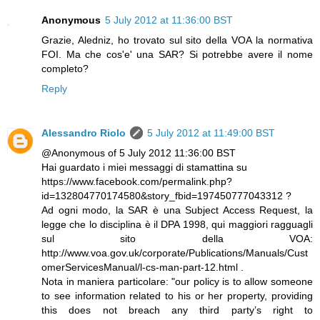
Anonymous
5 July 2012 at 11:36:00 BST
Grazie, Aledniz, ho trovato sul sito della VOA la normativa
FOI. Ma che cos'e' una SAR? Si potrebbe avere il nome
completo?
Reply
Alessandro Riolo
5 July 2012 at 11:49:00 BST
@Anonymous of 5 July 2012 11:36:00 BST
Hai guardato i miei messaggi di stamattina su
https://www.facebook.com/permalink.php?
id=132804770174580&story_fbid=197450777043312 ?
Ad ogni modo, la SAR è una Subject Access Request, la
legge che lo disciplina è il DPA 1998, qui maggiori ragguagli
sul sito della VOA:
http://www.voa.gov.uk/corporate/Publications/Manuals/Cust
omerServicesManual/l-cs-man-part-12.html .
Nota in maniera particolare: "our policy is to allow someone
to see information related to his or her property, providing
this does not breach any third party’s right to