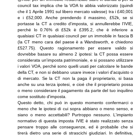
council tax implica che la VOA lo abbia valorizzato (quindi
che il 1 Aprile 1991 sul libero mercato valesse) tra i £40,001
e i £52,000. Anche prendendo il massimo, £52k, se si
portasse la CT a credito d'imposta, si annullerebbe l'IVIE,
perché lo 0.76% di £52k è £395.2, che è inferiore a
qualsiasi CT in qualsiasi council per un immobile in fascia B
(la CT meno cara del paese è a Wandsworth, e chiedono
£527.75). Questo ragionamento per essere valido si
dovrebbe basare su almeno 2 ipotesi: la CT possa essere
considerata un'imposta patrimoniale, e si possano utilizzare
i valori VOA, perché sono quelli usati per calcolare le bande
della CT, e non si debbano usare invece i valori d'acquisto o
di mercato. Se la CT non la paga il proprietario, si basa
anche su una terza ipotesi, e cioé che il proprietario possa
o meno considerare il pagamento da parte del tuo inquilino
come sostituto d'imposta.
Questo detto, chi può in questo momento confermarci o
meno che le ipotesi di cui sopra abbiano o meno senso, e
siano o meno accettabili? Purtroppo nessuno. L'impianto
normativo di questa imposta IVIE è stato realizzato senza
pensare troppo alle conseguenze, ed è probabile che si
tirerà dietro una serie di strascichi giudiziari. In definitiva,