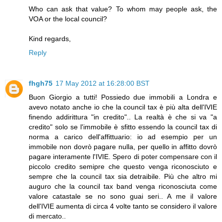
Who can ask that value? To whom may people ask, the
VOA or the local council?
Kind regards,
Reply
fhgh75
17 May 2012 at 16:28:00 BST
Buon Giorgio a tutti! Possiedo due immobili a Londra e
avevo notato anche io che la council tax è più alta dell'IVIE
finendo addirittura "in credito".. La realtà è che si va "a
credito" solo se l'immobile è sfitto essendo la council tax di
norma a carico dell'affittuario: io ad esempio per un
immobile non dovrò pagare nulla, per quello in affitto dovrò
pagare interamente l'IVIE. Spero di poter compensare con il
piccolo credito semipre che questo venga riconosciuto e
sempre che la council tax sia detraibile. Più che altro mi
auguro che la council tax band venga riconosciuta come
valore catastale se no sono guai seri.. A me il valore
dell'IVIE aumenta di circa 4 volte tanto se considero il valore
di mercato..