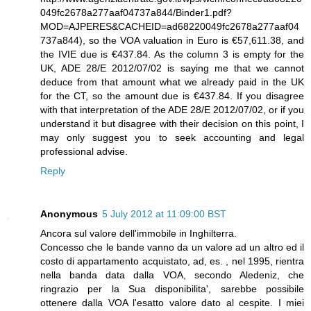
049fc2678a277aaf04737a844/Binder1.pdf?
MOD=AJPERES&CACHEID=ad68220049fc2678a277aaf04
737a844), so the VOA valuation in Euro is €57,611.38, and
the IVIE due is €437.84. As the column 3 is empty for the
UK, ADE 28/E 2012/07/02 is saying me that we cannot
deduce from that amount what we already paid in the UK
for the CT, so the amount due is €437.84. If you disagree
with that interpretation of the ADE 28/E 2012/07/02, or if you
understand it but disagree with their decision on this point, I
may only suggest you to seek accounting and legal
professional advise.
Reply
Anonymous
5 July 2012 at 11:09:00 BST
Ancora sul valore dell'immobile in Inghilterra.
Concesso che le bande vanno da un valore ad un altro ed il
costo di appartamento acquistato, ad, es. , nel 1995, rientra
nella banda data dalla VOA, secondo Aledeniz, che
ringrazio per la Sua disponibilita', sarebbe possibile
ottenere dalla VOA l'esatto valore dato al cespite. I miei