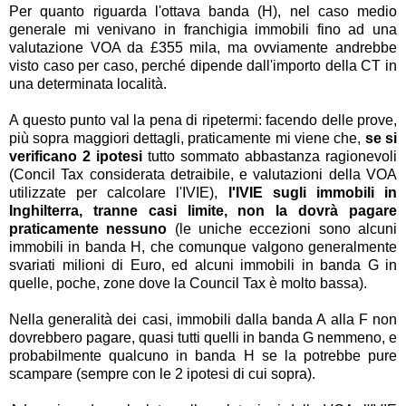
Per quanto riguarda l'ottava banda (H), nel caso medio
generale mi venivano in franchigia immobili fino ad una
valutazione VOA da £355 mila, ma ovviamente andrebbe
visto caso per caso, perché dipende dall'importo della CT in
una determinata località.
A questo punto val la pena di ripetermi: facendo delle prove,
più sopra maggiori dettagli, praticamente mi viene che,
se si
verificano 2 ipotesi
tutto sommato abbastanza ragionevoli
(Concil Tax considerata detraibile, e valutazioni della VOA
utilizzate per calcolare l'IVIE),
l'IVIE sugli immobili in
Inghilterra, tranne casi limite, non la dovrà pagare
praticamente nessuno
(le uniche eccezioni sono alcuni
immobili in banda H, che comunque valgono generalmente
svariati milioni di Euro, ed alcuni immobili in banda G in
quelle, poche, zone dove la Council Tax è molto bassa).
Nella generalità dei casi, immobili dalla banda A alla F non
dovrebbero pagare, quasi tutti quelli in banda G nemmeno, e
probabilmente qualcuno in banda H se la potrebbe pure
scampare (sempre con le 2 ipotesi di cui sopra).