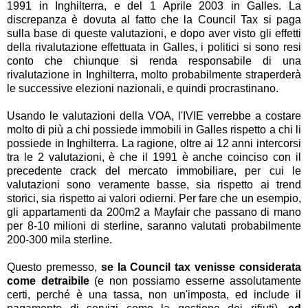
1991 in Inghilterra, e del 1 Aprile 2003 in Galles. La
discrepanza è dovuta al fatto che la Council Tax si paga
sulla base di queste valutazioni, e dopo aver visto gli effetti
della rivalutazione effettuata in Galles, i politici si sono resi
conto che chiunque si renda responsabile di una
rivalutazione in Inghilterra, molto probabilmente straperderà
le successive elezioni nazionali, e quindi procrastinano.
Usando le valutazioni della VOA, l'IVIE verrebbe a costare
molto di più a chi possiede immobili in Galles rispetto a chi li
possiede in Inghilterra. La ragione, oltre ai 12 anni intercorsi
tra le 2 valutazioni, è che il 1991 è anche coinciso con il
precedente crack del mercato immobiliare, per cui le
valutazioni sono veramente basse, sia rispetto ai trend
storici, sia rispetto ai valori odierni. Per fare che un esempio,
gli appartamenti da 200m2 a Mayfair che passano di mano
per 8-10 milioni di sterline, saranno valutati probabilmente
200-300 mila sterline.
Questo premesso,
se la Council tax venisse considerata
come detraibile
(e non possiamo esserne assolutamente
certi, perché è una tassa, non un'imposta, ed include il