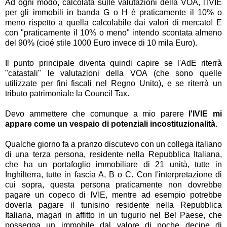
Ad ogni modo, calcolata sulle valutazioni della VOA, l'IVIE
per gli immobili in banda G o H è praticamente il 10% o
meno rispetto a quella calcolabile dai valori di mercato! E
con "praticamente il 10% o meno" intendo scontata almeno
del 90% (cioé stile 1000 Euro invece di 10 mila Euro).
Il punto principale diventa quindi capire se l'AdE riterrà
"catastali" le valutazioni della VOA (che sono quelle
utilizzate per fini fiscali nel Regno Unito), e se riterrà un
tributo patrimoniale la Council Tax.
Devo ammettere che comunque a mio parere
l'IVIE mi
appare come un vespaio di potenziali incostituzionalità
.
Qualche giorno fa a pranzo discutevo con un collega italiano
di una terza persona, residente nella Repubblica Italiana,
che ha un portafoglio immobiliare di 21 unità, tutte in
Inghilterra, tutte in fascia A, B o C. Con l'interpretazione di
cui sopra, questa persona praticamente non dovrebbe
pagare un copeco di IVIE, mentre ad esempio potrebbe
doverla pagare il tunisino residente nella Repubblica
Italiana, magari in affitto in un tugurio nel Bel Paese, che
possegga un immobile dal valore di poche decine di