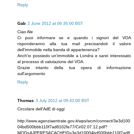
Reply
Gab
2 June 2012 at 06:35:00 BST
Ciao Ale
Ci puoi informare se e quando i signori del VOA
risponderanno alla tua mail precisandoti il valore
dell'immobile nella banda di appartenenza?
Anch'io possiedo un'immobile a Londra e sarei interessato
al processo di valutazione del VOA.
Grazie intanto della tua opera di informazione
sull'argomento
Reply
Thomas
3 July 2012 at 09:42:00 BST
Circolare dell'AdE di oggi
http://www.agenziaentrate.gov.it/wps/wcm/connect/3e3d100
04bd500bbb110f7ad8102fe77/Cir02.07.12.pdf?
MOD=AJPERES&CACHEID=3e3d10004bd500bbb110f7ad8