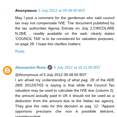
Anonymous
5 July 2012 at 09:48:00 BST
May I post a comment for the gentleman who said council
tax may not compensate IVIE. The document published by
the tax authorities Agenia Entrate on July 2,CIRCOLARE
N.28/E , readily available on the web, clearly states
'COUNCIL TAX' is to be considered for valuation purposes,
on page 28. I hope this clarifies matters.
Reply
Alessandro Riolo
5 July 2012 at 10:11:00 BST
@Anonymous of 5 July 2012 09:48:00 BST:
I am afraid my understanding of what pag. 28 of the ADE
28/E 2012/07/02 is saying is that while the Council Tax
valuation may be used to calculate the IVIE due (column 2),
the amount actually paid in UK it should not be used as a
deduction from the amount due to the Italian tax agency.
They give the ratio for this decision at pag. 12: "Appare
opportuno precisare che non è possibile detrarre,
considerandole