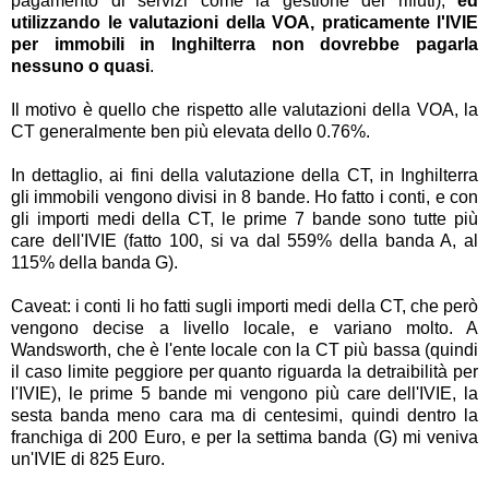
pagamento di servizi come la gestione dei rifiuti),
ed
utilizzando le valutazioni della VOA, praticamente l'IVIE
per immobili in Inghilterra non dovrebbe pagarla
nessuno o quasi
.
Il motivo è quello che rispetto alle valutazioni della VOA, la
CT generalmente ben più elevata dello 0.76%.
In dettaglio, ai fini della valutazione della CT, in Inghilterra
gli immobili vengono divisi in 8 bande. Ho fatto i conti, e con
gli importi medi della CT, le prime 7 bande sono tutte più
care dell'IVIE (fatto 100, si va dal 559% della banda A, al
115% della banda G).
Caveat: i conti li ho fatti sugli importi medi della CT, che però
vengono decise a livello locale, e variano molto. A
Wandsworth, che è l'ente locale con la CT più bassa (quindi
il caso limite peggiore per quanto riguarda la detraibilità per
l'IVIE), le prime 5 bande mi vengono più care dell'IVIE, la
sesta banda meno cara ma di centesimi, quindi dentro la
franchiga di 200 Euro, e per la settima banda (G) mi veniva
un'IVIE di 825 Euro.