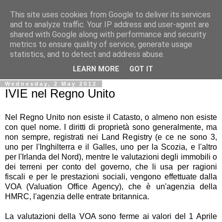
This site uses cookies from Google to deliver its services
Ale Riolo's blog
and to analyze traffic. Your IP address and user-agent are
shared with Google along with performance and security
metrics to ensure quality of service, generate usage
Some posts are in
English
, altri sono in
Italiano
, algunos
statistics, and to detect and address abuse.
están en
Español
LEARN MORE
GOT IT
Wednesday, 2 May 2012
IVIE nel Regno Unito
Nel Regno Unito non esiste il Catasto, o almeno non esiste
con quel nome. I diritti di proprietà sono generalmente, ma
non sempre, registrati nei Land Registry (e ce ne sono 3,
uno per l'Inghilterra e il Galles, uno per la Scozia, e l'altro
per l'Irlanda del Nord), mentre le valutazioni degli immobili o
dei terreni per conto del governo, che li usa per ragioni
fiscali e per le prestazioni sociali, vengono effettuate dalla
VOA (Valuation Office Agency), che è un'agenzia della
HMRC, l'agenzia delle entrate britannica.
La valutazioni della VOA sono ferme ai valori del 1 Aprile