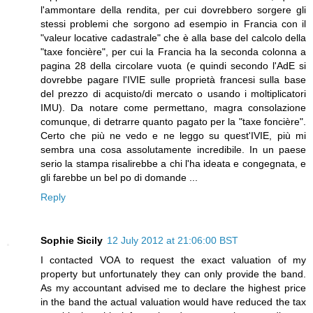
l'ammontare della rendita, per cui dovrebbero sorgere gli
stessi problemi che sorgono ad esempio in Francia con il
"valeur locative cadastrale" che è alla base del calcolo della
"taxe foncière", per cui la Francia ha la seconda colonna a
pagina 28 della circolare vuota (e quindi secondo l'AdE si
dovrebbe pagare l'IVIE sulle proprietà francesi sulla base
del prezzo di acquisto/di mercato o usando i moltiplicatori
IMU). Da notare come permettano, magra consolazione
comunque, di detrarre quanto pagato per la "taxe foncière".
Certo che più ne vedo e ne leggo su quest'IVIE, più mi
sembra una cosa assolutamente incredibile. In un paese
serio la stampa risalirebbe a chi l'ha ideata e congegnata, e
gli farebbe un bel po di domande ...
Reply
Sophie Sicily
12 July 2012 at 21:06:00 BST
I contacted VOA to request the exact valuation of my
property but unfortunately they can only provide the band.
As my accountant advised me to declare the highest price
in the band the actual valuation would have reduced the tax