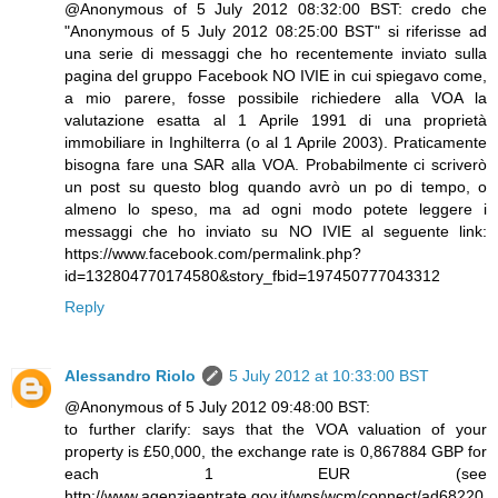
@Anonymous of 5 July 2012 08:32:00 BST: credo che
"Anonymous of 5 July 2012 08:25:00 BST" si riferisse ad
una serie di messaggi che ho recentemente inviato sulla
pagina del gruppo Facebook NO IVIE in cui spiegavo come,
a mio parere, fosse possibile richiedere alla VOA la
valutazione esatta al 1 Aprile 1991 di una proprietà
immobiliare in Inghilterra (o al 1 Aprile 2003). Praticamente
bisogna fare una SAR alla VOA. Probabilmente ci scriverò
un post su questo blog quando avrò un po di tempo, o
almeno lo speso, ma ad ogni modo potete leggere i
messaggi che ho inviato su NO IVIE al seguente link:
https://www.facebook.com/permalink.php?
id=132804770174580&story_fbid=197450777043312
Reply
Alessandro Riolo
5 July 2012 at 10:33:00 BST
@Anonymous of 5 July 2012 09:48:00 BST:
to further clarify: says that the VOA valuation of your
property is £50,000, the exchange rate is 0,867884 GBP for
each 1 EUR (see
http://www.agenziaentrate.gov.it/wps/wcm/connect/ad68220