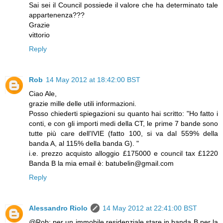
Sai sei il Council possiede il valore che ha determinato tale
appartenenza???
Grazie
vittorio
Reply
Rob
14 May 2012 at 18:42:00 BST
Ciao Ale,
grazie mille delle utili informazioni.
Posso chiederti spiegazioni su quanto hai scritto: "Ho fatto i
conti, e con gli importi medi della CT, le prime 7 bande sono
tutte più care dell'IVIE (fatto 100, si va dal 559% della
banda A, al 115% della banda G). "
i.e. prezzo acquisto alloggio £175000 e council tax £1220
Banda B la mia email è: batubelin@gmail.com
Reply
Alessandro Riolo
14 May 2012 at 22:41:00 BST
@Rob: per un immobile residenziale stare in banda B per la