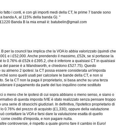
o fatto i conti, e con gli importi medi della CT, le prime 7 bande sono
ella banda A, al 115% della banda G). "
ax £1220 Banda B la mia email è: batubelin@gmail.com
 per la council tax implica che la VOA lo abbia valorizzato (quindi che
40,001 e i £52,000. Anche prendendo il massimo, £52k, se si portasse la
hé lo 0.76% di £52k è £395.2, che è inferiore a qualsiasi CT in qualsiasi
ara del paese è a Wandsworth, e chiedono £527.75). Questo
 su almeno 2 ipotesi: la CT possa essere considerata un'imposta
erché sono quelli usati per calcolare le bande della CT, e non si
o. Se la CT non la paga il proprietario, si basa anche su una terza
siderare il pagamento da parte del tuo inquilino come sostituto
i o meno che le ipotesi di cui sopra abbiano o meno senso, e siano o
rmativo di questa imposta IVIE è stato realizzato senza pensare troppo
na serie di strascichi giudiziari. In definitiva, l'ipotetico proprietario di
e lo 0.76% del prezzo di acquisto (£1,330), oppure della valutazione
 contattare la VOA e farsi dare la valutazione esatta di quello
T come credito d'imposta, e non pagare nulla.
tre controversie, è rispetto a quale giorno fare il cambio in Euro!