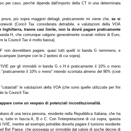
 per caso, perché dipende dall'importo della CT in una determinata
e prove, più sopra maggiori dettagli, praticamente mi viene che,
se si
evoli (Concil Tax considerata detraibile, e valutazioni della VOA
n Inghilterra, tranne casi limite, non la dovrà pagare praticamente
 banda H, che comunque valgono generalmente svariati milioni di Euro,
ve la Council Tax è molto bassa).
la F non dovrebbero pagare, quasi tutti quelli in banda G nemmeno, e
scampare (sempre con le 2 ipotesi di cui sopra).
 l'IVIE per gli immobili in banda G o H è praticamente il 10% o meno
con "praticamente il 10% o meno" intendo scontata almeno del 90% (cioé
 "catastali" le valutazioni della VOA (che sono quelle utilizzate per fini
iale la Council Tax.
 appare come un vespaio di potenziali incostituzionalità
.
liano di una terza persona, residente nella Repubblica Italiana, che ha
rra, tutte in fascia A, B o C. Con l'interpretazione di cui sopra, questa
IVIE, mentre ad esempio potrebbe doverla pagare il tunisino residente
io nel Bel Paese, che possegga un immobile dal valore di poche decine di