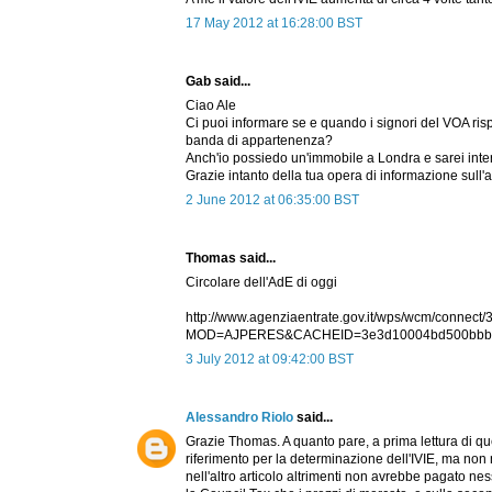
17 May 2012 at 16:28:00 BST
Gab said...
Ciao Ale
Ci puoi informare se e quando i signori del VOA risp
banda di appartenenza?
Anch'io possiedo un'immobile a Londra e sarei inte
Grazie intanto della tua opera di informazione sull
2 June 2012 at 06:35:00 BST
Thomas said...
Circolare dell'AdE di oggi
http://www.agenziaentrate.gov.it/wps/wcm/conne
MOD=AJPERES&CACHEID=3e3d10004bd500bbb1
3 July 2012 at 09:42:00 BST
Alessandro Riolo
said...
Grazie Thomas. A quanto pare, a prima lettura di qu
riferimento per la determinazione dell'IVIE, ma n
nell'altro articolo altrimenti non avrebbe pagato ne