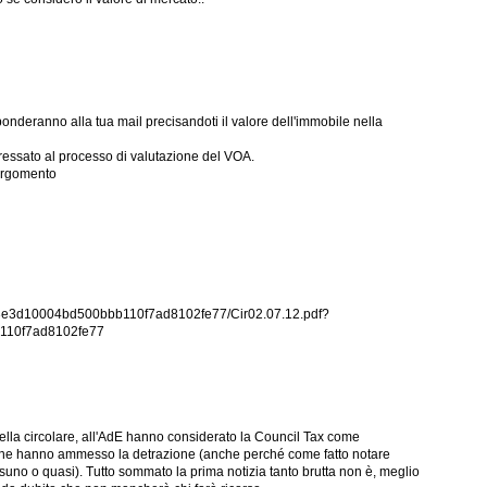
onderanno alla tua mail precisandoti il valore dell'immobile nella
ressato al processo di valutazione del VOA.
'argomento
ct/3e3d10004bd500bbb110f7ad8102fe77/Cir02.07.12.pdf?
10f7ad8102fe77
ella circolare, all'AdE hanno considerato la Council Tax come
on ne hanno ammesso la detrazione (anche perché come fatto notare
ssuno o quasi). Tutto sommato la prima notizia tanto brutta non è, meglio