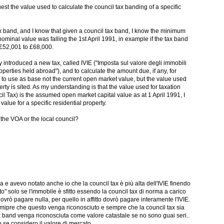
est the value used to calculate the council tax banding of a specific
x band, and I know that given a council tax band, I know the minimum
inal value was falling the 1st April 1991, in example if the tax band
 £52,001 to £68,000.
ly introduced a new tax, called IVIE ("Imposta sul valore degli immobili
 properties held abroad"), and to calculate the amount due, if any, for
re to use as base not the current open market value, but the value used
rty is sited. As my understanding is that the value used for taxation
cil Tax) is the assumed open market capital value as at 1 April 1991, I
value for a specific residential property.
he VOA or the local council?
 e avevo notato anche io che la council tax è più alta dell'IVIE finendo
dito" solo se l'immobile è sfitto essendo la council tax di norma a carico
ovrò pagare nulla, per quello in affitto dovrò pagare interamente l'IVIE.
emipre che questo venga riconosciuto e sempre che la council tax sia
ax band venga riconosciuta come valore catastale se no sono guai seri..
o se considero il valore di mercato..