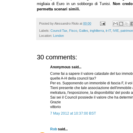
migliaia di Euro in un sobborgo di Tunisi.
Non credo 
permetta scenari simili.
Posted by
Alessandro Riolo
at
00:00
Labels:
Council Tax
,
Fisco
,
Galles
,
inghilterra
,
it-IT
,
IVIE
,
patrimon
Location:
London
30 comments:
Anonymous said...
Come fai a sapere il valore catastale del tuo immob
quelle A-H della council tax?
Per es. Supponendo un immonbile di fascia F, il vo
Tieni presente che tale associazione dell'immobile al
metratura, l'esposizione, la disponibilita' del posto a
Sai sei il Council possiede il valore che ha determ
Grazie
vittorio
7 May 2012 at 10:37:00 BST
Rob
said...