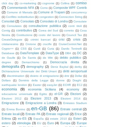
comiso
click day
(1)
co-marketing
(1)
cognome
(1)
Collina
(1)
(7)
Commentando NFA
(3)
Composite WPF Contrib
Como
(1)
(2)
Comune di Trapani
(2)
Comune di Marsala
(1)
concurrency
(1)
Conflitto redistributivo
(1)
congestion
(1)
Connection String
(1)
Consolati
(2)
Consolato
(2)
Consolato di Londra
(2)
Consulate
consultazione pubblica
(2)
(1)
Consulates
(1)
conti titoli
(1)
contributivo
(2)
Contig
(1)
Corea del Sud
(1)
corretto
(1)
Cosa
Nostra
(1)
Costituzione
(1)
costo del lavoro
(1)
Council Tax
(1)
crisi
(2)
crisis
(2)
CreateDelegate
(1)
crimini bancari
(1)
cristianesimo
(1)
Crotone
(1)
crucifix
(1)
CruiseControl.Net
(1)
Crypto++
(1)
CSS
(1)
Curdi
(1)
Curia
(1)
Danilo Toninelli
(1)
DataTemplate
(2)
DataType
(2)
DC
(2)
Database
(1)
DBA
(1)
debito pubblico
(2)
de Gaulle
(1)
De Santis
(1)
de Witt
(1)
Democrazia diretta
(5)
degree
(1)
Demarchismo
(1)
demografia
(7)
demography
(2)
Deniz Baykal
(1)
derby
(1)
diritti aeroportuali
Dichiarazione Universale dei Diritti Umani
(1)
(5)
discrimination
(1)
divieto di emigrazione
(1)
dmr
(1)
Dollar
(1)
Dollaro
(1)
Dominio della Legge
(1)
donne
(1)
Draghi
(1)
earthquake london
(1)
Easter
(1)
easyJet
(1)
ECHR
(1)
ECJ
(1)
economia
(9)
economia Siciliana
(4)
economy
(6)
el-GR
(2)
Elezioni
(2)
educazione universale
(1)
Egitto
(1)
Elezioni 2013
(3)
Elezioni 2012
(1)
Elezioni 2014
(1)
Emigrazione
(3)
Emigrazione a Londra
(3)
Emirates Stadium
en-GB
(86)
Entrate centrali
(2)
(1)
Emma Bonino
(1)
Entrate locali
(2)
Entrate PA
(2)
Entrate regionali
(2)
Erice
(2)
Eritrea
(2)
es-ES
(3)
Esteri
(2)
España
(1)
estate 2010
(1)
estero
(2)
etimologia
(3)
Euro
(4)
Europa
(2)
Europe
EU
(1)