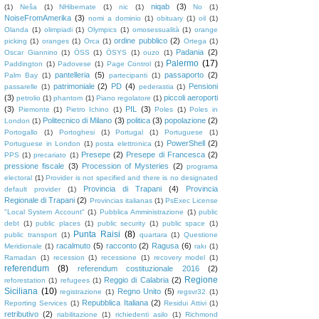
niqab
(3)
(1)
Neša
(1)
NHibernate
(1)
nic
(1)
No
(1)
NoiseFromAmerika
(3)
nomi a dominio
(1)
obituary
(1)
oil
(1)
Olanda
(1)
olimpiadi
(1)
Olympics
(1)
omosessualità
(1)
orange
ordine pubblico
(2)
picking
(1)
oranges
(1)
Orca
(1)
Ortega
(1)
Padania
(2)
Oscar Giannino
(1)
ÖSS
(1)
ÖSYS
(1)
ouzo
(1)
Palermo
(17)
Paddington
(1)
Padovese
(1)
Page Control
(1)
pantelleria
(5)
passaporto
(2)
Palm Bay
(1)
partecipanti
(1)
patrimoniale
(2)
PD
(4)
Pensioni
passarelle
(1)
pederastia
(1)
(3)
piccoli aeroporti
petrolio
(1)
phantom
(1)
Piano regolatore
(1)
(3)
PIL
(3)
Piemonte
(1)
Pietro Ichino
(1)
Poles
(1)
Poles in
Politecnico di Milano
(3)
politica
(3)
popolazione
(2)
London
(1)
Portogallo
(1)
Portoghesi
(1)
Portugal
(1)
Portuguese
(1)
PowerShell
(2)
Portuguese in London
(1)
posta elettronica
(1)
Presepe
(2)
Presepe di Francesca
(2)
PPS
(1)
precariato
(1)
pressione fiscale
(3)
Procession of Mysteries
(2)
programa
electoral
(1)
Provider is not specified and there is no designated
Provincia di Trapani
(4)
Provincia
default provider
(1)
Regionale di Trapani
(2)
Provincias italianas
(1)
PsExec License
"Local System Account"
(1)
Pubblica Amministrazione
(1)
public
debt
(1)
public places
(1)
public security
(1)
public space
(1)
Punta Raisi
(8)
public transport
(1)
quartara
(1)
Questione
racalmuto
(5)
racconto
(2)
Ragusa
(6)
Meridionale
(1)
rakı
(1)
Ramadan
(1)
recession
(1)
recessione
(1)
recovery model
(1)
referendum
(8)
referendum costituzionale 2016
(2)
Regione
Reggio di Calabria
(2)
reforestation
(1)
refugees
(1)
Siciliana
(10)
Regno Unito
(5)
registrazione
(1)
regsvr32
(1)
Repubblica Italiana
(2)
Reporting Services
(1)
Residui Attivi
(1)
retributivo
(2)
riabilitazione
(1)
richiedenti asilo
(1)
Richmond