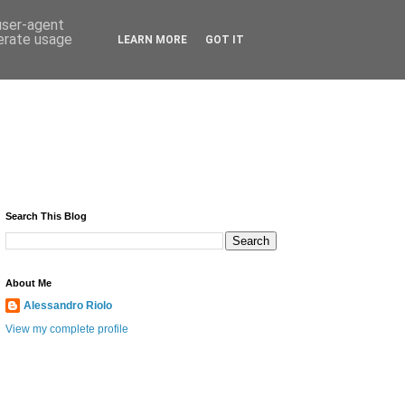
 user-agent
nerate usage
LEARN MORE
GOT IT
Search This Blog
About Me
Alessandro Riolo
View my complete profile