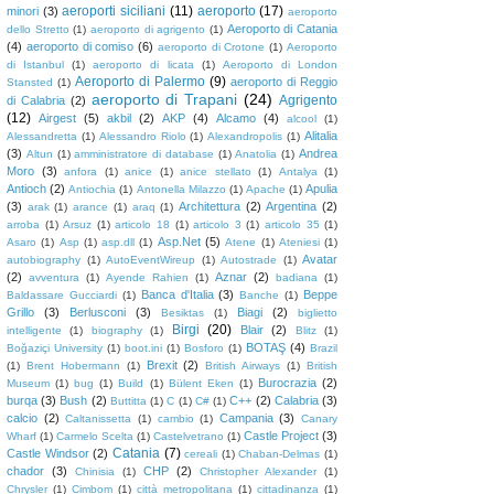
aeroporti siciliani
(11)
aeroporto
(17)
minori
(3)
aeroporto
Aeroporto di Catania
dello Stretto
(1)
aeroporto di agrigento
(1)
(4)
aeroporto di comiso
(6)
aeroporto di Crotone
(1)
Aeroporto
di Istanbul
(1)
aeroporto di licata
(1)
Aeroporto di London
Aeroporto di Palermo
(9)
aeroporto di Reggio
Stansted
(1)
aeroporto di Trapani
(24)
Agrigento
di Calabria
(2)
(12)
Airgest
(5)
akbil
(2)
AKP
(4)
Alcamo
(4)
alcool
(1)
Alitalia
Alessandretta
(1)
Alessandro Riolo
(1)
Alexandropolis
(1)
(3)
Andrea
Altun
(1)
amministratore di database
(1)
Anatolia
(1)
Moro
(3)
anfora
(1)
anice
(1)
anice stellato
(1)
Antalya
(1)
Antioch
(2)
Apulia
Antiochia
(1)
Antonella Milazzo
(1)
Apache
(1)
(3)
Architettura
(2)
Argentina
(2)
arak
(1)
arance
(1)
araq
(1)
arroba
(1)
Arsuz
(1)
articolo 18
(1)
articolo 3
(1)
articolo 35
(1)
Asp.Net
(5)
Asaro
(1)
Asp
(1)
asp.dll
(1)
Atene
(1)
Ateniesi
(1)
Avatar
autobiography
(1)
AutoEventWireup
(1)
Autostrade
(1)
(2)
Aznar
(2)
avventura
(1)
Ayende Rahien
(1)
badiana
(1)
Banca d'Italia
(3)
Beppe
Baldassare Gucciardi
(1)
Banche
(1)
Grillo
(3)
Berlusconi
(3)
Biagi
(2)
Besiktas
(1)
biglietto
Birgi
(20)
Blair
(2)
intelligente
(1)
biography
(1)
Blitz
(1)
BOTAŞ
(4)
Boğaziçi University
(1)
boot.ini
(1)
Bosforo
(1)
Brazil
Brexit
(2)
(1)
Brent Hobermann
(1)
British Airways
(1)
British
Burocrazia
(2)
Museum
(1)
bug
(1)
Build
(1)
Bülent Eken
(1)
burqa
(3)
Bush
(2)
C++
(2)
Calabria
(3)
Buttitta
(1)
C
(1)
C#
(1)
calcio
(2)
Campania
(3)
Caltanissetta
(1)
cambio
(1)
Canary
Castle Project
(3)
Wharf
(1)
Carmelo Scelta
(1)
Castelvetrano
(1)
Catania
(7)
Castle Windsor
(2)
cereali
(1)
Chaban-Delmas
(1)
chador
(3)
CHP
(2)
Chinisia
(1)
Christopher Alexander
(1)
Chrysler
(1)
Cimbom
(1)
città metropolitana
(1)
cittadinanza
(1)