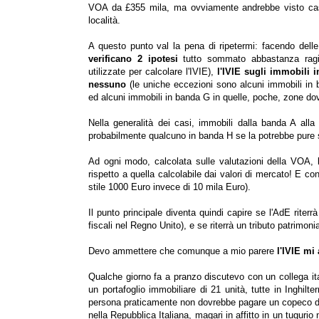
VOA da £355 mila, ma ovviamente andrebbe visto caso
località.
A questo punto val la pena di ripetermi: facendo dell
verificano 2 ipotesi
tutto sommato abbastanza ragion
utilizzate per calcolare l'IVIE),
l'IVIE sugli immobili i
nessuno
(le uniche eccezioni sono alcuni immobili in
ed alcuni immobili in banda G in quelle, poche, zone do
Nella generalità dei casi, immobili dalla banda A al
probabilmente qualcuno in banda H se la potrebbe pure 
Ad ogni modo, calcolata sulle valutazioni della VOA,
rispetto a quella calcolabile dai valori di mercato! E 
stile 1000 Euro invece di 10 mila Euro).
Il punto principale diventa quindi capire se l'AdE riterrà
fiscali nel Regno Unito), e se riterrà un tributo patrimon
Devo ammettere che comunque a mio parere
l'IVIE mi
Qualche giorno fa a pranzo discutevo con un collega ita
un portafoglio immobiliare di 21 unità, tutte in Inghilte
persona praticamente non dovrebbe pagare un copeco di 
nella Repubblica Italiana, magari in affitto in un tugur