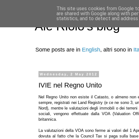
This site uses cookies from Google to 
are shared with Google along with per
statistics, and to detect and address
Ale Riolo's blog
Some posts are in
English
, altri sono in
It
Wednesday, 2 May 2012
IVIE nel Regno Unito
Nel Regno Unito non esiste il Catasto, o almeno non e
sempre, registrati nei Land Registry (e ce ne sono 3, uno p
Nord), mentre le valutazioni degli immobili o dei terreni 
sociali, vengono effettuate dalla VOA (Valuation Of
britannica.
La valutazioni della VOA sono ferme ai valori del 1 Apr
dovuta al fatto che la Council Tax si paga sulla base d