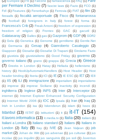
Fare
(2)
Europee
(1)
F8
(1)
Falcone
(1)
fantascienza
(1)
FAQ
(1)
per Fermare il Declino
(7)
fascist laws
(1)
Fazio
(1)
FCO
(1)
film
(2)
FdI
(1)
Features
(1)
Fenerbahçe
(1)
Ferrovia
(1)
FIAT
(1)
fiscalità aeroportuale
(3)
Fisco
(5)
fontanarossa
firewalls
(1)
(5)
football
(1)
foreigners in Italy
(1)
forest
(1)
forma
(1)
Francesca's Crib
(2)
Freak Antoni
(1)
freedom of expression
(1)
freedom of religion
(1)
Frontex
(1)
GAC
(1)
gacutil
(1)
Galatasaray
(2)
Gazprom
(4)
GDP
(4)
Galles
(1)
gas
(1)
GDR2
(1)
Gela
(1)
Genetica
(1)
Genome
(1)
gentilismo
(1)
Gentle.Net
Gesap
(4)
Gianroberto Casaleggio
(2)
(1)
Germania
(1)
Giappoen
(1)
Giosafat
(1)
Giosafat Di Trapani
(1)
Girolamo Fazio
governo
(2)
(1)
giustizia
(1)
giustizialismo
(1)
Good Friday
(1)
Greece
governo italiano
(5)
Grecia
(4)
grano
(1)
grappa
(1)
(7)
Greeks in London
(1)
Hatay
(1)
Hellada
(1)
hellenismo
(1)
history
(1)
HookUpAutomaticHandlers
(1)
Host Header
(1)
Host
IE
(2)
IE7
(2)
header binding
(1)
Iberia
(1)
ICI
(1)
IE ESC
(1)
IE8
IIS
(4)
ILI
(5)
immigrazione
(5)
(1)
imperialism
(1)
imperialismo
(1)
imprese
(1)
imprese Siciliane
(1)
inactivity
(1)
incendi
(1)
inghilterra
(3)
Inglese
(2)
INPS
(3)
Inter
(2)
Interceptor
(2)
internet
(1)
Internet Explorer Enhanced Security Configuration
IOC
(2)
Iran
(4)
Iraq
(2)
(1)
Internet World 2006
(1)
Ipsala
(1)
Irish in London
(1)
isa
(1)
Iskenderun
(1)
islam
(1)
Issos
(1)
it-IT
(154)
Istanbul
(13)
ISTAT
(1)
istituzioni
(1)
it
(1)
it.lavoro.informatica
(13)
Italia
(20)
it.media.tv
(1)
italiani
(1)
Italiani a Londra
(3)
Italiano standard
(2)
Italians
(6)
Italians in
Italy
(9)
London
(2)
IVIE
(2)
job
Itay
(1)
Jean Valjean
(1)
market
(2)
Johan de Witt
(1)
jus advenae
(1)
jus culturae
(1)
jus
incolae
(1)
jus inquilini
(1)
jus sanguinis
(1)
jus soli
(1)
Juventus