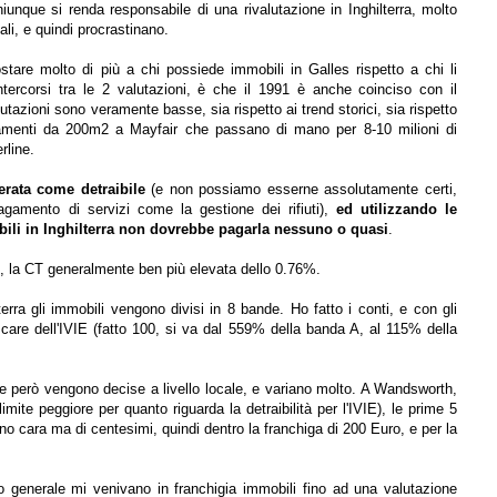
chiunque si renda responsabile di una rivalutazione in Inghilterra, molto
li, e quindi procrastinano.
tare molto di più a chi possiede immobili in Galles rispetto a chi li
intercorsi tra le 2 valutazioni, è che il 1991 è anche coinciso con il
tazioni sono veramente basse, sia rispetto ai trend storici, sia rispetto
rtamenti da 200m2 a Mayfair che passano di mano per 8-10 milioni di
rline.
erata come detraibile
(e non possiamo esserne assolutamente certi,
gamento di servizi come la gestione dei rifiuti),
ed utilizzando le
bili in Inghilterra non dovrebbe pagarla nessuno o quasi
.
OA, la CT generalmente ben più elevata dello 0.76%.
lterra gli immobili vengono divisi in 8 bande. Ho fatto i conti, e con gli
care dell'IVIE (fatto 100, si va dal 559% della banda A, al 115% della
 che però vengono decise a livello locale, e variano molto. A Wandsworth,
imite peggiore per quanto riguarda la detraibilità per l'IVIE), le prime 5
o cara ma di centesimi, quindi dentro la franchiga di 200 Euro, e per la
o generale mi venivano in franchigia immobili fino ad una valutazione