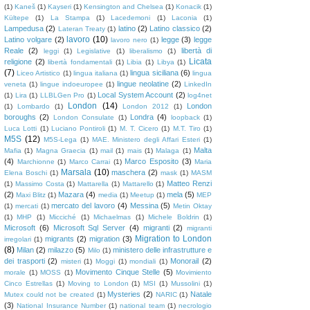
(1)
Kaneš
(1)
Kayseri
(1)
Kensington and Chelsea
(1)
Konacik
(1)
Kültepe
(1)
La Stampa
(1)
Lacedemoni
(1)
Laconia
(1)
Lampedusa
(2)
latino
(2)
Latino classico
(2)
Lateran Treaty
(1)
lavoro
(10)
Latino volgare
(2)
legge
(3)
legge
lavoro nero
(1)
Reale
(2)
libertà di
leggi
(1)
Legislative
(1)
liberalismo
(1)
Licata
religione
(2)
libertà fondamentali
(1)
Libia
(1)
Libya
(1)
(7)
lingua siciliana
(6)
Liceo Artistico
(1)
lingua italiana
(1)
lingua
lingue neolatine
(2)
veneta
(1)
lingue indoeuropee
(1)
LinkedIn
Local System Account
(2)
(1)
Lira
(1)
LLBLGen Pro
(1)
log4net
London
(14)
London
(1)
Lombardo
(1)
London 2012
(1)
boroughs
(2)
Londra
(4)
London Consulate
(1)
loopback
(1)
Luca Lotti
(1)
Luciano Pontiroli
(1)
M. T. Cicero
(1)
M.T. Tiro
(1)
M5S
(12)
M5S-Lega
(1)
MAE. Ministero degli Affari Esteri
(1)
Malta
Mafia
(1)
Magna Graecia
(1)
mail
(1)
mais
(1)
Malaga
(1)
(4)
Marco Esposito
(3)
Marchionne
(1)
Marco Carrai
(1)
Maria
Marsala
(10)
maschera
(2)
Elena Boschi
(1)
mask
(1)
MASM
Matteo Renzi
(1)
Massimo Costa
(1)
Mattarella
(1)
Mattarello
(1)
(2)
Mazara
(4)
mela
(5)
Maxi Blitz
(1)
media
(1)
Meetup
(1)
MEP
mercato del lavoro
(4)
Messina
(5)
(1)
mercati
(1)
Metin Oktay
(1)
MHP
(1)
Micciché
(1)
Michaelmas
(1)
Michele Boldrin
(1)
Microsoft
(6)
Microsoft Sql Server
(4)
migranti
(2)
migranti
Migration to London
migrants
(2)
migration
(3)
irregolari
(1)
(8)
Milan
(2)
milazzo
(5)
ministero delle infrastrutture e
Milo
(1)
dei trasporti
(2)
Monorail
(2)
misteri
(1)
Moggi
(1)
mondiali
(1)
Movimento Cinque Stelle
(5)
morale
(1)
MOSS
(1)
Movimiento
Cinco Estrellas
(1)
Moving to London
(1)
MSI
(1)
Mussolini
(1)
Mysteries
(2)
Natale
Mutex could not be created
(1)
NARIC
(1)
(3)
National Insurance Number
(1)
national team
(1)
necrologio