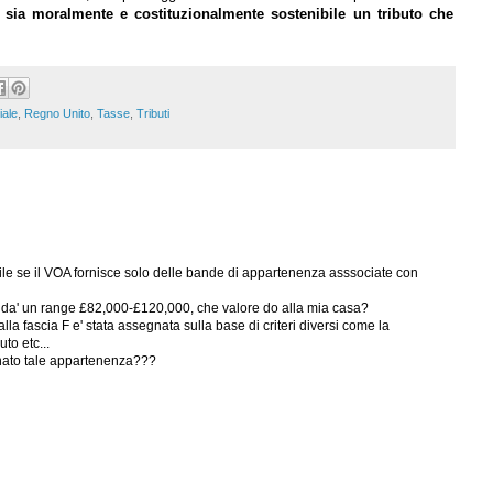
sia moralmente e costituzionalmente sostenibile un tributo che
iale
,
Regno Unito
,
Tasse
,
Tributi
ile se il VOA fornisce solo delle bande di appartenenza asssociate con
i da' un range £82,000-£120,000, che valore do alla mia casa?
la fascia F e' stata assegnata sulla base di criteri diversi come la
uto etc...
inato tale appartenenza???