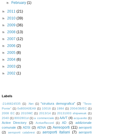
►
February
(1)
►
2011
(21)
►
2010
(39)
►
2009
(36)
►
2008
(13)
►
2007
(12)
►
2006
(2)
►
2005
(8)
►
2004
(6)
►
2003
(2)
►
2002
(1)
Labels
"struttura demografica"
(2)
-2146824535
(1)
.Net
(1)
"Terzo
Ponte"
(1)
0x800A0EA9
(1)
10016
(1)
1984
(1)
2004/38/EC
(1)
2008 EC
(1)
2010WC
(1)
2013/14
(1)
20131003 shipwreak
(1)
AAVT
(4)
2040
(1)
8002801d
(1)
a commerciale
(1)
acquavite
(1)
Active Directory
(2)
AD
(2)
addizionale
ActiveRecord
(1)
Aereoporti
(11)
comunale
(3)
ADSI
(2)
AENA
(2)
aeroporti
aeroporti italiani
(7)
(2)
aeroporti
aeroporti calabresi
(1)