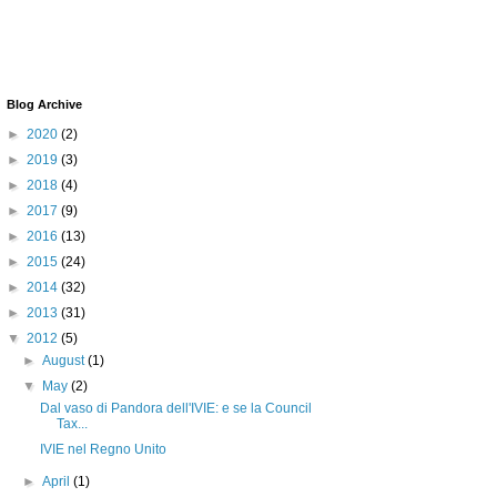
Blog Archive
►
2020
(2)
►
2019
(3)
►
2018
(4)
►
2017
(9)
►
2016
(13)
►
2015
(24)
►
2014
(32)
►
2013
(31)
▼
2012
(5)
►
August
(1)
▼
May
(2)
Dal vaso di Pandora dell'IVIE: e se la Council
Tax...
IVIE nel Regno Unito
►
April
(1)