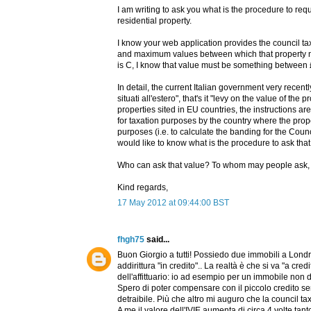
I am writing to ask you what is the procedure to requ
residential property.
I know your web application provides the council ta
and maximum values between which that property nom
is C, I know that value must be something between
In detail, the current Italian government very recent
situati all'estero", that's it "levy on the value of the
properties sited in EU countries, the instructions a
for taxation purposes by the country where the prope
purposes (i.e. to calculate the banding for the Coun
would like to know what is the procedure to ask that 
Who can ask that value? To whom may people ask, t
Kind regards,
17 May 2012 at 09:44:00 BST
fhgh75
said...
Buon Giorgio a tutti! Possiedo due immobili a Londra
addirittura "in credito".. La realtà è che si va "a cre
dell'affittuario: io ad esempio per un immobile non d
Spero di poter compensare con il piccolo credito s
detraibile. Più che altro mi auguro che la council t
A me il valore dell'IVIE aumenta di circa 4 volte tant