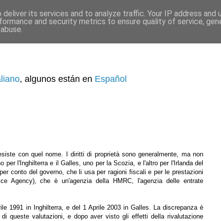
deliver its services and to analyze traffic. Your IP address and
formance and security metrics to ensure quality of service, ge
 abuse.
aliano
, algunos están en
Español
siste con quel nome. I diritti di proprietà sono generalmente, ma non
er l'Inghilterra e il Galles, uno per la Scozia, e l'altro per l'Irlanda del
per conto del governo, che li usa per ragioni fiscali e per le prestazioni
fice Agency), che è un'agenzia della HMRC, l'agenzia delle entrate
ile 1991 in Inghilterra, e del 1 Aprile 2003 in Galles. La discrepanza è
i queste valutazioni, e dopo aver visto gli effetti della rivalutazione