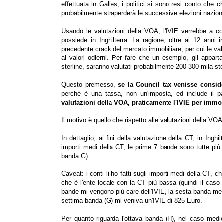
effettuata in Galles, i politici si sono resi conto che 
probabilmente straperderà le successive elezioni naziona
Usando le valutazioni della VOA, l'IVIE verrebbe a cos
possiede in Inghilterra. La ragione, oltre ai 12 anni 
precedente crack del mercato immobiliare, per cui le valu
ai valori odierni. Per fare che un esempio, gli appa
sterline, saranno valutati probabilmente 200-300 mila ste
Questo premesso,
se la Council tax venisse consid
perché è una tassa, non un'imposta, ed include il pa
valutazioni della VOA, praticamente l'IVIE per immo
Il motivo è quello che rispetto alle valutazioni della V
In dettaglio, ai fini della valutazione della CT, in Inghi
importi medi della CT, le prime 7 bande sono tutte più 
banda G).
Caveat: i conti li ho fatti sugli importi medi della CT,
che è l'ente locale con la CT più bassa (quindi il caso l
bande mi vengono più care dell'IVIE, la sesta banda men
settima banda (G) mi veniva un'IVIE di 825 Euro.
Per quanto riguarda l'ottava banda (H), nel caso medi