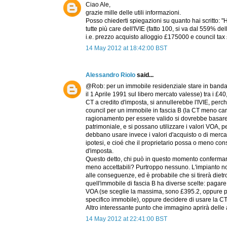
Ciao Ale,
grazie mille delle utili informazioni.
Posso chiederti spiegazioni su quanto hai scritto: "H
tutte più care dell'IVIE (fatto 100, si va dal 559% d
i.e. prezzo acquisto alloggio £175000 e council t
14 May 2012 at 18:42:00 BST
Alessandro Riolo
said...
@Rob: per un immobile residenziale stare in banda B
il 1 Aprile 1991 sul libero mercato valesse) tra i £
CT a credito d'imposta, si annullerebbe l'IVIE, perc
council per un immobile in fascia B (la CT meno c
ragionamento per essere valido si dovrebbe basare
patrimoniale, e si possano utilizzare i valori VOA, p
debbano usare invece i valori d'acquisto o di mercat
ipotesi, e cioé che il proprietario possa o meno con
d'imposta.
Questo detto, chi può in questo momento confermarc
meno accettabili? Purtroppo nessuno. L'impianto no
alle conseguenze, ed è probabile che si tirerà dietro u
quell'immobile di fascia B ha diverse scelte: pagar
VOA (se sceglie la massima, sono £395.2, oppure può
specifico immobile), oppure decidere di usare la C
Altro interessante punto che immagino aprirà delle al
14 May 2012 at 22:41:00 BST