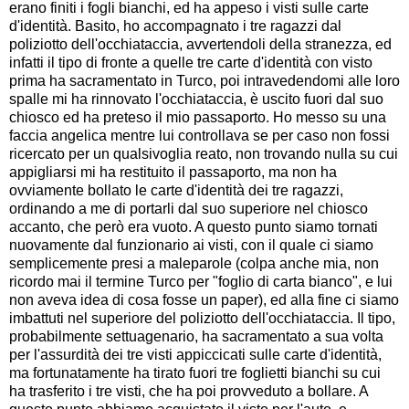
erano finiti i fogli bianchi, ed ha appeso i visti sulle carte
d'identità. Basito, ho accompagnato i tre ragazzi dal
poliziotto dell'occhiataccia, avvertendoli della stranezza, ed
infatti il tipo di fronte a quelle tre carte d'identità con visto
prima ha sacramentato in Turco, poi intravedendomi alle loro
spalle mi ha rinnovato l'occhiataccia, è uscito fuori dal suo
chiosco ed ha preteso il mio passaporto. Ho messo su una
faccia angelica mentre lui controllava se per caso non fossi
ricercato per un qualsivoglia reato, non trovando nulla su cui
appigliarsi mi ha restituito il passaporto, ma non ha
ovviamente bollato le carte d'identità dei tre ragazzi,
ordinando a me di portarli dal suo superiore nel chiosco
accanto, che però era vuoto. A questo punto siamo tornati
nuovamente dal funzionario ai visti, con il quale ci siamo
semplicemente presi a maleparole (colpa anche mia, non
ricordo mai il termine Turco per "foglio di carta bianco", e lui
non aveva idea di cosa fosse un paper), ed alla fine ci siamo
imbattuti nel superiore del poliziotto dell'occhiataccia. Il tipo,
probabilmente settuagenario, ha sacramentato a sua volta
per l'assurdità dei tre visti appiccicati sulle carte d'identità,
ma fortunatamente ha tirato fuori tre foglietti bianchi su cui
ha trasferito i tre visti, che ha poi provveduto a bollare. A