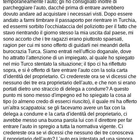
temporaneamente l'auto; gli ho consigliato inoltre di
parcheggiare l'auto, dacché prima di entrare avrebbero
dovuto andare ad acquistare i necessari visti. Dopo essere
andato a farmi timbrare il passaporto per rientrare in Turchia,
ed essermi sorbito l'occhiataccia del poliziotto per il fatto che
stavo rientrando il giorno stesso la mia uscita dal paese, mi
sono accorto che i tre ragazzi erano piuttosto spaesati,
ragion per cui mi sono offerto di guidarli nei meandri della
burocrazia Turca. Siamo entrati nell'ufficio doganale, dove
ho attratto l'attenzione di un impiegato, al quale ho spiegato
nel mio Turco stentato la situazione; il tipo ci ha riflettuto
sopra, e si è offerto di fare entrare l'auto con la sola carta
d'identità del proprietario. Ci credereste ora se vi dicessi che
nessuno dei tre era proprietario dell'auto, e che non si erano
portati dietro uno straccio di delega a condurre? A questo
punto mi sono messo d'impegno ed ho spiegato la cosa al
tipo (o almeno credo di esserci riuscito), il quale mi ha offerto
un'altra scappatoia: se gli facevamo avere un fax con la
delega a condurre e la carta d'identità del proprietario, ci
avrebbe messo una buona parola lui con il direttore per far
entrare l'auto in spregio a tutta la normativa vigente. Ci
credereste ora se vi dicessi che nessuno dei tre conosceva
il proprietario dell'auto? L'auto era intestata ad una signora