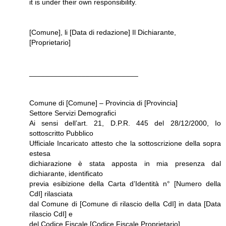
it is under their own responsibility.
[Comune], li [Data di redazione] Il Dichiarante,
[Proprietario]
___________________________
Comune di [Comune] – Provincia di [Provincia]
Settore Servizi Demografici
Ai sensi dell’art. 21, D.P.R. 445 del 28/12/2000, Io
sottoscritto Pubblico
Ufficiale Incaricato attesto che la sottoscrizione della sopra
estesa
dichiarazione è stata apposta in mia presenza dal
dichiarante, identificato
previa esibizione della Carta d’Identità n° [Numero della
CdI] rilasciata
dal Comune di [Comune di rilascio della CdI] in data [Data
rilascio CdI] e
del Codice Fiscale [Codice Fiscale Proprietario].