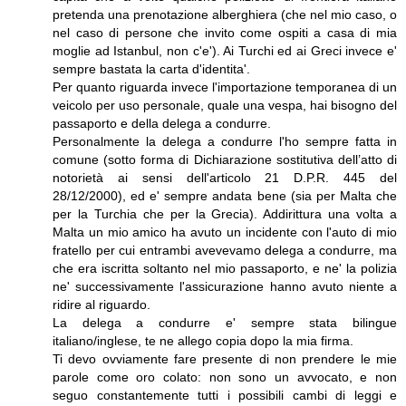
pretenda una prenotazione alberghiera (che nel mio caso, o
nel caso di persone che invito come ospiti a casa di mia
moglie ad Istanbul, non c'e'). Ai Turchi ed ai Greci invece e'
sempre bastata la carta d'identita'.
Per quanto riguarda invece l'importazione temporanea di un
veicolo per uso personale, quale una vespa, hai bisogno del
passaporto e della delega a condurre.
Personalmente la delega a condurre l'ho sempre fatta in
comune (sotto forma di Dichiarazione sostitutiva dell’atto di
notorietà ai sensi dell'articolo 21 D.P.R. 445 del
28/12/2000), ed e' sempre andata bene (sia per Malta che
per la Turchia che per la Grecia). Addirittura una volta a
Malta un mio amico ha avuto un incidente con l'auto di mio
fratello per cui entrambi avevevamo delega a condurre, ma
che era iscritta soltanto nel mio passaporto, e ne' la polizia
ne' successivamente l'assicurazione hanno avuto niente a
ridire al riguardo.
La delega a condurre e' sempre stata bilingue
italiano/inglese, te ne allego copia dopo la mia firma.
Ti devo ovviamente fare presente di non prendere le mie
parole come oro colato: non sono un avvocato, e non
seguo constantemente tutti i possibili cambi di leggi e