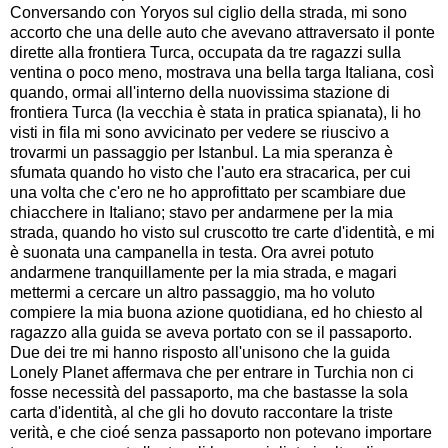
Conversando con Yoryos sul ciglio della strada, mi sono
accorto che una delle auto che avevano attraversato il ponte
dirette alla frontiera Turca, occupata da tre ragazzi sulla
ventina o poco meno, mostrava una bella targa Italiana, così
quando, ormai all'interno della nuovissima stazione di
frontiera Turca (la vecchia è stata in pratica spianata), li ho
visti in fila mi sono avvicinato per vedere se riuscivo a
trovarmi un passaggio per Istanbul. La mia speranza è
sfumata quando ho visto che l'auto era stracarica, per cui
una volta che c'ero ne ho approfittato per scambiare due
chiacchere in Italiano; stavo per andarmene per la mia
strada, quando ho visto sul cruscotto tre carte d'identità, e mi
è suonata una campanella in testa. Ora avrei potuto
andarmene tranquillamente per la mia strada, e magari
mettermi a cercare un altro passaggio, ma ho voluto
compiere la mia buona azione quotidiana, ed ho chiesto al
ragazzo alla guida se aveva portato con se il passaporto.
Due dei tre mi hanno risposto all'unisono che la guida
Lonely Planet affermava che per entrare in Turchia non ci
fosse necessità del passaporto, ma che bastasse la sola
carta d'identità, al che gli ho dovuto raccontare la triste
verità, e che cioé senza passaporto non potevano importare