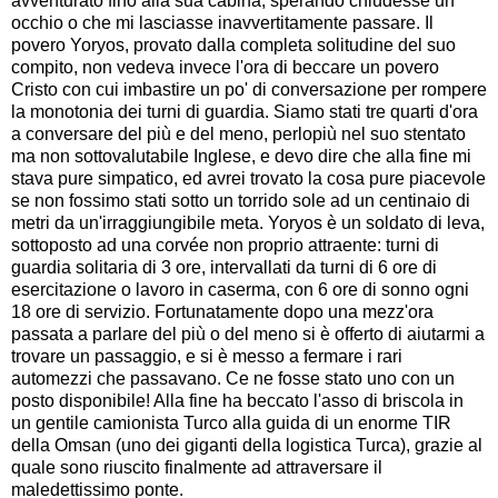
avventurato fino alla sua cabina, sperando chiudesse un
occhio o che mi lasciasse inavvertitamente passare. Il
povero Yoryos, provato dalla completa solitudine del suo
compito, non vedeva invece l'ora di beccare un povero
Cristo con cui imbastire un po' di conversazione per rompere
la monotonia dei turni di guardia. Siamo stati tre quarti d'ora
a conversare del più e del meno, perlopiù nel suo stentato
ma non sottovalutabile Inglese, e devo dire che alla fine mi
stava pure simpatico, ed avrei trovato la cosa pure piacevole
se non fossimo stati sotto un torrido sole ad un centinaio di
metri da un'irraggiungibile meta. Yoryos è un soldato di leva,
sottoposto ad una corvée non proprio attraente: turni di
guardia solitaria di 3 ore, intervallati da turni di 6 ore di
esercitazione o lavoro in caserma, con 6 ore di sonno ogni
18 ore di servizio. Fortunatamente dopo una mezz'ora
passata a parlare del più o del meno si è offerto di aiutarmi a
trovare un passaggio, e si è messo a fermare i rari
automezzi che passavano. Ce ne fosse stato uno con un
posto disponibile! Alla fine ha beccato l'asso di briscola in
un gentile camionista Turco alla guida di un enorme TIR
della Omsan (uno dei giganti della logistica Turca), grazie al
quale sono riuscito finalmente ad attraversare il
maledettissimo ponte.