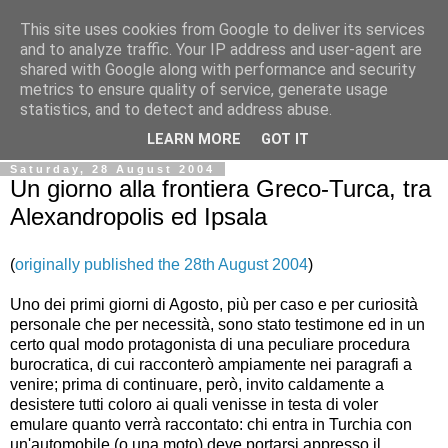
This site uses cookies from Google to deliver its services
Ale Riolo's blog
and to analyze traffic. Your IP address and user-agent are
shared with Google along with performance and security
metrics to ensure quality of service, generate usage
Some posts are in
English
, altri sono in
Italiano
, algunos
statistics, and to detect and address abuse.
están en
Español
LEARN MORE
GOT IT
Saturday, 28 August 2004
Un giorno alla frontiera Greco-Turca, tra
Alexandropolis ed Ipsala
(
originally published the 28th August 2004
)
Uno dei primi giorni di Agosto, più per caso e per curiosità
personale che per necessità, sono stato testimone ed in un
certo qual modo protagonista di una peculiare procedura
burocratica, di cui racconterò ampiamente nei paragrafi a
venire; prima di continuare, però, invito caldamente a
desistere tutti coloro ai quali venisse in testa di voler
emulare quanto verrà raccontato: chi entra in Turchia con
un'automobile (o una moto) deve portarsi appresso il