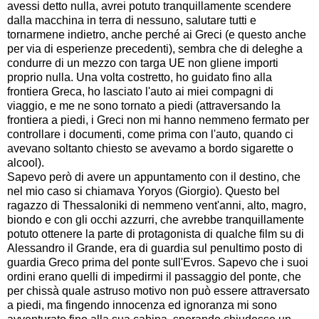
avessi detto nulla, avrei potuto tranquillamente scendere
dalla macchina in terra di nessuno, salutare tutti e
tornarmene indietro, anche perché ai Greci (e questo anche
per via di esperienze precedenti), sembra che di deleghe a
condurre di un mezzo con targa UE non gliene importi
proprio nulla. Una volta costretto, ho guidato fino alla
frontiera Greca, ho lasciato l'auto ai miei compagni di
viaggio, e me ne sono tornato a piedi (attraversando la
frontiera a piedi, i Greci non mi hanno nemmeno fermato per
controllare i documenti, come prima con l'auto, quando ci
avevano soltanto chiesto se avevamo a bordo sigarette o
alcool).
Sapevo però di avere un appuntamento con il destino, che
nel mio caso si chiamava Yoryos (Giorgio). Questo bel
ragazzo di Thessaloniki di nemmeno vent'anni, alto, magro,
biondo e con gli occhi azzurri, che avrebbe tranquillamente
potuto ottenere la parte di protagonista di qualche film su di
Alessandro il Grande, era di guardia sul penultimo posto di
guardia Greco prima del ponte sull'Evros. Sapevo che i suoi
ordini erano quelli di impedirmi il passaggio del ponte, che
per chissà quale astruso motivo non può essere attraversato
a piedi, ma fingendo innocenza ed ignoranza mi sono