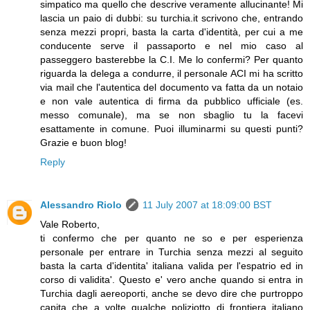
simpatico ma quello che descrive veramente allucinante! Mi
lascia un paio di dubbi: su turchia.it scrivono che, entrando
senza mezzi propri, basta la carta d'identità, per cui a me
conducente serve il passaporto e nel mio caso al
passeggero basterebbe la C.I. Me lo confermi? Per quanto
riguarda la delega a condurre, il personale ACI mi ha scritto
via mail che l'autentica del documento va fatta da un notaio
e non vale autentica di firma da pubblico ufficiale (es.
messo comunale), ma se non sbaglio tu la facevi
esattamente in comune. Puoi illuminarmi su questi punti?
Grazie e buon blog!
Reply
Alessandro Riolo
11 July 2007 at 18:09:00 BST
Vale Roberto,
ti confermo che per quanto ne so e per esperienza
personale per entrare in Turchia senza mezzi al seguito
basta la carta d'identita' italiana valida per l'espatrio ed in
corso di validita'. Questo e' vero anche quando si entra in
Turchia dagli aereoporti, anche se devo dire che purtroppo
capita che a volte qualche poliziotto di frontiera italiano