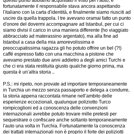
questo punto abbiamo acquistato il visto per l'auto, e
fortunatamente il responsabile stava ancora aspettando
l'italiano con la carta d'identità, e finalmente siamo riusciti ad
uscire da quella trappola. I tre avevano oramai fatto un punto
d'onore del dovermi accompagnare ad Istanbul, per cui ci
siamo divisi il carico in una maniera differente (ho viaggiato
abbracciato ad materassino argentato), ma alla fine ad
Istanbul a casa della mia amorevolissima e
preoccupatissima ragazza gli ho potuto offrire un bel (?!)
caffé espresso fatto con una macchina a pistone che
avevamo prestato due anni addietro a degli amici Turchi e
che ci era stata restituita giusto qualche giorno prima, ma
questa è un'altra storia ..
P.S.: mi ripeto, non provate ad importare temporaneamente
in Turchia un mezzo senza passaporto e delega a condurre,
la storia appena raccontata rimane nell'ambito delle
esperienze eccezionali, qualunque poliziotto Turco
rompicoglioni ed a conoscenza delle convenzioni
internazionali avrebbe potuto trovare mille pretesti per
sequestrare o confiscare anche soltanto temporaneamente
l'auto una volta in Turchia. Fortunatamente la conoscenza
dei trattati internazionali non è proprio il forte dei poliziotti