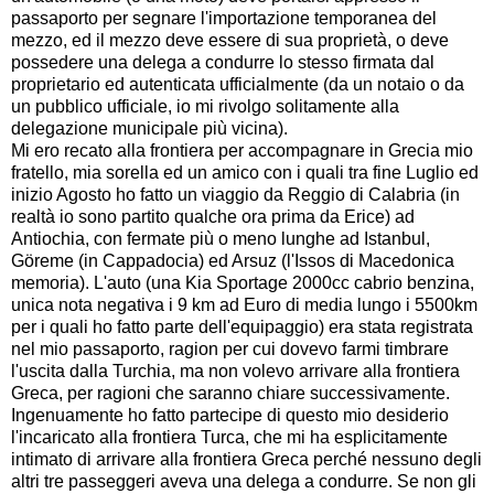
passaporto per segnare l'importazione temporanea del
mezzo, ed il mezzo deve essere di sua proprietà, o deve
possedere una delega a condurre lo stesso firmata dal
proprietario ed autenticata ufficialmente (da un notaio o da
un pubblico ufficiale, io mi rivolgo solitamente alla
delegazione municipale più vicina).
Mi ero recato alla frontiera per accompagnare in Grecia mio
fratello, mia sorella ed un amico con i quali tra fine Luglio ed
inizio Agosto ho fatto un viaggio da Reggio di Calabria (in
realtà io sono partito qualche ora prima da Erice) ad
Antiochia, con fermate più o meno lunghe ad Istanbul,
Göreme (in Cappadocia) ed Arsuz (l'Issos di Macedonica
memoria). L'auto (una Kia Sportage 2000cc cabrio benzina,
unica nota negativa i 9 km ad Euro di media lungo i 5500km
per i quali ho fatto parte dell'equipaggio) era stata registrata
nel mio passaporto, ragion per cui dovevo farmi timbrare
l'uscita dalla Turchia, ma non volevo arrivare alla frontiera
Greca, per ragioni che saranno chiare successivamente.
Ingenuamente ho fatto partecipe di questo mio desiderio
l'incaricato alla frontiera Turca, che mi ha esplicitamente
intimato di arrivare alla frontiera Greca perché nessuno degli
altri tre passeggeri aveva una delega a condurre. Se non gli