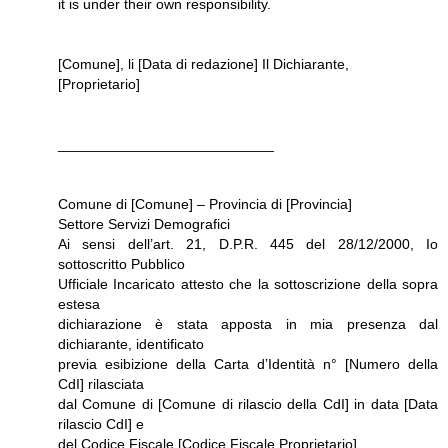
it is under their own responsibility.
[Comune], li [Data di redazione] Il Dichiarante,
[Proprietario]
___________________________
Comune di [Comune] – Provincia di [Provincia]
Settore Servizi Demografici
Ai sensi dell’art. 21, D.P.R. 445 del 28/12/2000, Io
sottoscritto Pubblico
Ufficiale Incaricato attesto che la sottoscrizione della sopra
estesa
dichiarazione è stata apposta in mia presenza dal
dichiarante, identificato
previa esibizione della Carta d’Identità n° [Numero della
CdI] rilasciata
dal Comune di [Comune di rilascio della CdI] in data [Data
rilascio CdI] e
del Codice Fiscale [Codice Fiscale Proprietario].