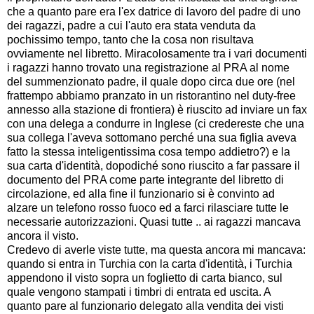
che a quanto pare era l'ex datrice di lavoro del padre di uno
dei ragazzi, padre a cui l'auto era stata venduta da
pochissimo tempo, tanto che la cosa non risultava
ovviamente nel libretto. Miracolosamente tra i vari documenti
i ragazzi hanno trovato una registrazione al PRA al nome
del summenzionato padre, il quale dopo circa due ore (nel
frattempo abbiamo pranzato in un ristorantino nel duty-free
annesso alla stazione di frontiera) è riuscito ad inviare un fax
con una delega a condurre in Inglese (ci credereste che una
sua collega l'aveva sottomano perché una sua figlia aveva
fatto la stessa inteligentissima cosa tempo addietro?) e la
sua carta d'identità, dopodiché sono riuscito a far passare il
documento del PRA come parte integrante del libretto di
circolazione, ed alla fine il funzionario si è convinto ad
alzare un telefono rosso fuoco ed a farci rilasciare tutte le
necessarie autorizzazioni. Quasi tutte .. ai ragazzi mancava
ancora il visto.
Credevo di averle viste tutte, ma questa ancora mi mancava:
quando si entra in Turchia con la carta d'identità, i Turchia
appendono il visto sopra un foglietto di carta bianco, sul
quale vengono stampati i timbri di entrata ed uscita. A
quanto pare al funzionario delegato alla vendita dei visti