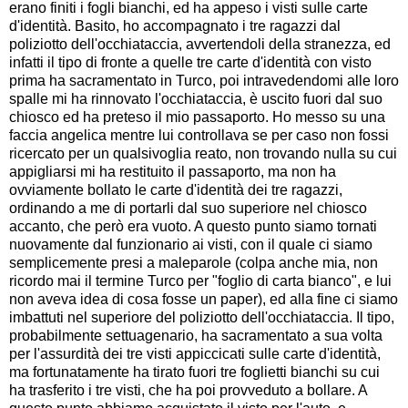
erano finiti i fogli bianchi, ed ha appeso i visti sulle carte
d'identità. Basito, ho accompagnato i tre ragazzi dal
poliziotto dell'occhiataccia, avvertendoli della stranezza, ed
infatti il tipo di fronte a quelle tre carte d'identità con visto
prima ha sacramentato in Turco, poi intravedendomi alle loro
spalle mi ha rinnovato l'occhiataccia, è uscito fuori dal suo
chiosco ed ha preteso il mio passaporto. Ho messo su una
faccia angelica mentre lui controllava se per caso non fossi
ricercato per un qualsivoglia reato, non trovando nulla su cui
appigliarsi mi ha restituito il passaporto, ma non ha
ovviamente bollato le carte d'identità dei tre ragazzi,
ordinando a me di portarli dal suo superiore nel chiosco
accanto, che però era vuoto. A questo punto siamo tornati
nuovamente dal funzionario ai visti, con il quale ci siamo
semplicemente presi a maleparole (colpa anche mia, non
ricordo mai il termine Turco per "foglio di carta bianco", e lui
non aveva idea di cosa fosse un paper), ed alla fine ci siamo
imbattuti nel superiore del poliziotto dell'occhiataccia. Il tipo,
probabilmente settuagenario, ha sacramentato a sua volta
per l'assurdità dei tre visti appiccicati sulle carte d'identità,
ma fortunatamente ha tirato fuori tre foglietti bianchi su cui
ha trasferito i tre visti, che ha poi provveduto a bollare. A