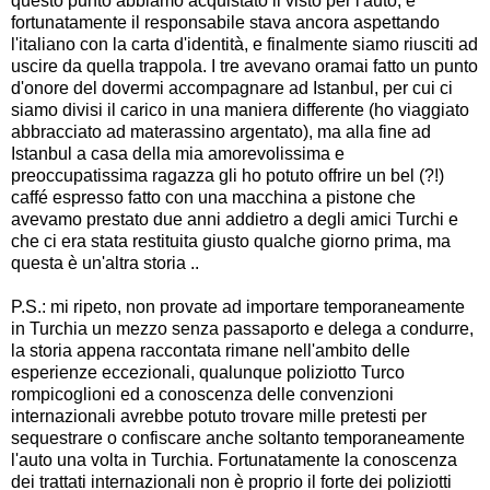
questo punto abbiamo acquistato il visto per l'auto, e
fortunatamente il responsabile stava ancora aspettando
l'italiano con la carta d'identità, e finalmente siamo riusciti ad
uscire da quella trappola. I tre avevano oramai fatto un punto
d'onore del dovermi accompagnare ad Istanbul, per cui ci
siamo divisi il carico in una maniera differente (ho viaggiato
abbracciato ad materassino argentato), ma alla fine ad
Istanbul a casa della mia amorevolissima e
preoccupatissima ragazza gli ho potuto offrire un bel (?!)
caffé espresso fatto con una macchina a pistone che
avevamo prestato due anni addietro a degli amici Turchi e
che ci era stata restituita giusto qualche giorno prima, ma
questa è un'altra storia ..
P.S.: mi ripeto, non provate ad importare temporaneamente
in Turchia un mezzo senza passaporto e delega a condurre,
la storia appena raccontata rimane nell'ambito delle
esperienze eccezionali, qualunque poliziotto Turco
rompicoglioni ed a conoscenza delle convenzioni
internazionali avrebbe potuto trovare mille pretesti per
sequestrare o confiscare anche soltanto temporaneamente
l'auto una volta in Turchia. Fortunatamente la conoscenza
dei trattati internazionali non è proprio il forte dei poliziotti