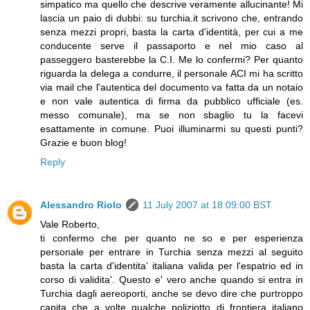
simpatico ma quello che descrive veramente allucinante! Mi
lascia un paio di dubbi: su turchia.it scrivono che, entrando
senza mezzi propri, basta la carta d'identità, per cui a me
conducente serve il passaporto e nel mio caso al
passeggero basterebbe la C.I. Me lo confermi? Per quanto
riguarda la delega a condurre, il personale ACI mi ha scritto
via mail che l'autentica del documento va fatta da un notaio
e non vale autentica di firma da pubblico ufficiale (es.
messo comunale), ma se non sbaglio tu la facevi
esattamente in comune. Puoi illuminarmi su questi punti?
Grazie e buon blog!
Reply
Alessandro Riolo
11 July 2007 at 18:09:00 BST
Vale Roberto,
ti confermo che per quanto ne so e per esperienza
personale per entrare in Turchia senza mezzi al seguito
basta la carta d'identita' italiana valida per l'espatrio ed in
corso di validita'. Questo e' vero anche quando si entra in
Turchia dagli aereoporti, anche se devo dire che purtroppo
capita che a volte qualche poliziotto di frontiera italiano