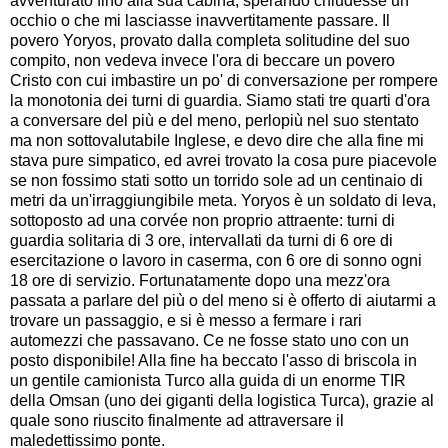
avventurato fino alla sua cabina, sperando chiudesse un
occhio o che mi lasciasse inavvertitamente passare. Il
povero Yoryos, provato dalla completa solitudine del suo
compito, non vedeva invece l'ora di beccare un povero
Cristo con cui imbastire un po' di conversazione per rompere
la monotonia dei turni di guardia. Siamo stati tre quarti d'ora
a conversare del più e del meno, perlopiù nel suo stentato
ma non sottovalutabile Inglese, e devo dire che alla fine mi
stava pure simpatico, ed avrei trovato la cosa pure piacevole
se non fossimo stati sotto un torrido sole ad un centinaio di
metri da un'irraggiungibile meta. Yoryos è un soldato di leva,
sottoposto ad una corvée non proprio attraente: turni di
guardia solitaria di 3 ore, intervallati da turni di 6 ore di
esercitazione o lavoro in caserma, con 6 ore di sonno ogni
18 ore di servizio. Fortunatamente dopo una mezz'ora
passata a parlare del più o del meno si è offerto di aiutarmi a
trovare un passaggio, e si è messo a fermare i rari
automezzi che passavano. Ce ne fosse stato uno con un
posto disponibile! Alla fine ha beccato l'asso di briscola in
un gentile camionista Turco alla guida di un enorme TIR
della Omsan (uno dei giganti della logistica Turca), grazie al
quale sono riuscito finalmente ad attraversare il
maledettissimo ponte.