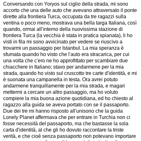
Conversando con Yoryos sul ciglio della strada, mi sono
accorto che una delle auto che avevano attraversato il ponte
dirette alla frontiera Turca, occupata da tre ragazzi sulla
ventina o poco meno, mostrava una bella targa Italiana, così
quando, ormai all'interno della nuovissima stazione di
frontiera Turca (la vecchia è stata in pratica spianata), li ho
visti in fila mi sono avvicinato per vedere se riuscivo a
trovarmi un passaggio per Istanbul. La mia speranza è
sfumata quando ho visto che l'auto era stracarica, per cui
una volta che c'ero ne ho approfittato per scambiare due
chiacchere in Italiano; stavo per andarmene per la mia
strada, quando ho visto sul cruscotto tre carte d'identità, e mi
è suonata una campanella in testa. Ora avrei potuto
andarmene tranquillamente per la mia strada, e magari
mettermi a cercare un altro passaggio, ma ho voluto
compiere la mia buona azione quotidiana, ed ho chiesto al
ragazzo alla guida se aveva portato con se il passaporto.
Due dei tre mi hanno risposto all'unisono che la guida
Lonely Planet affermava che per entrare in Turchia non ci
fosse necessità del passaporto, ma che bastasse la sola
carta d'identità, al che gli ho dovuto raccontare la triste
verità, e che cioé senza passaporto non potevano importare