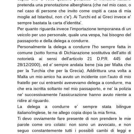
pretenda una prenotazione alberghiera (che nel mio caso, o
nel caso di persone che invito come ospiti a casa di mia
moglie ad Istanbul, non c'e'). Ai Turchi ed ai Greci invece e'
sempre bastata la carta d'identita'.
Per quanto riguarda invece l'importazione temporanea di un
veicolo per uso personale, quale una vespa, hai bisogno del
passaporto e della delega a condurre.
Personalmente la delega a condurre l'ho sempre fatta in
comune (sotto forma di Dichiarazione sostitutiva dell’atto di
notorietà ai sensi dell'articolo 21 D.P.R. 445 del
28/12/2000), ed e' sempre andata bene (sia per Malta che
per la Turchia che per la Grecia). Addirittura una volta a
Malta un mio amico ha avuto un incidente con l'auto di mio
fratello per cui entrambi avevevamo delega a condurre, ma
che era iscritta soltanto nel mio passaporto, e ne' la polizia
ne' successivamente l'assicurazione hanno avuto niente a
ridire al riguardo.
La delega a condurre e' sempre stata bilingue
italiano/inglese, te ne allego copia dopo la mia firma.
Ti devo ovviamente fare presente di non prendere le mie
parole come oro colato: non sono un avvocato, e non
seguo constantemente tutti i possibili cambi di leggi e