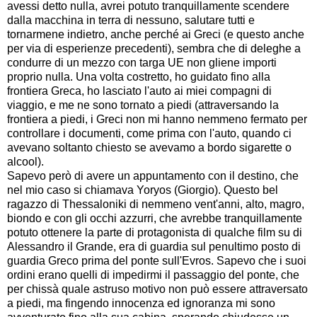
avessi detto nulla, avrei potuto tranquillamente scendere
dalla macchina in terra di nessuno, salutare tutti e
tornarmene indietro, anche perché ai Greci (e questo anche
per via di esperienze precedenti), sembra che di deleghe a
condurre di un mezzo con targa UE non gliene importi
proprio nulla. Una volta costretto, ho guidato fino alla
frontiera Greca, ho lasciato l'auto ai miei compagni di
viaggio, e me ne sono tornato a piedi (attraversando la
frontiera a piedi, i Greci non mi hanno nemmeno fermato per
controllare i documenti, come prima con l'auto, quando ci
avevano soltanto chiesto se avevamo a bordo sigarette o
alcool).
Sapevo però di avere un appuntamento con il destino, che
nel mio caso si chiamava Yoryos (Giorgio). Questo bel
ragazzo di Thessaloniki di nemmeno vent'anni, alto, magro,
biondo e con gli occhi azzurri, che avrebbe tranquillamente
potuto ottenere la parte di protagonista di qualche film su di
Alessandro il Grande, era di guardia sul penultimo posto di
guardia Greco prima del ponte sull'Evros. Sapevo che i suoi
ordini erano quelli di impedirmi il passaggio del ponte, che
per chissà quale astruso motivo non può essere attraversato
a piedi, ma fingendo innocenza ed ignoranza mi sono