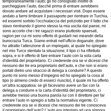
temporaneamente l'auto; gli ho consigliato inoltre di
parcheggiare l'auto, dacché prima di entrare avrebbero
dovuto andare ad acquistare i necessari visti. Dopo essere
andato a farmi timbrare il passaporto per rientrare in Turchia,
ed essermi sorbito l'occhiataccia del poliziotto per il fatto che
stavo rientrando il giorno stesso la mia uscita dal paese, mi
sono accorto che i tre ragazzi erano piuttosto spaesati,
ragion per cui mi sono offerto di guidarli nei meandri della
burocrazia Turca. Siamo entrati nell'ufficio doganale, dove
ho attratto l'attenzione di un impiegato, al quale ho spiegato
nel mio Turco stentato la situazione; il tipo ci ha riflettuto
sopra, e si è offerto di fare entrare l'auto con la sola carta
d'identità del proprietario. Ci credereste ora se vi dicessi che
nessuno dei tre era proprietario dell'auto, e che non si erano
portati dietro uno straccio di delega a condurre? A questo
punto mi sono messo d'impegno ed ho spiegato la cosa al
tipo (o almeno credo di esserci riuscito), il quale mi ha offerto
un'altra scappatoia: se gli facevamo avere un fax con la
delega a condurre e la carta d'identità del proprietario, ci
avrebbe messo una buona parola lui con il direttore per far
entrare l'auto in spregio a tutta la normativa vigente. Ci
credereste ora se vi dicessi che nessuno dei tre conosceva
il proprietario dell'auto? L'auto era intestata ad una signora