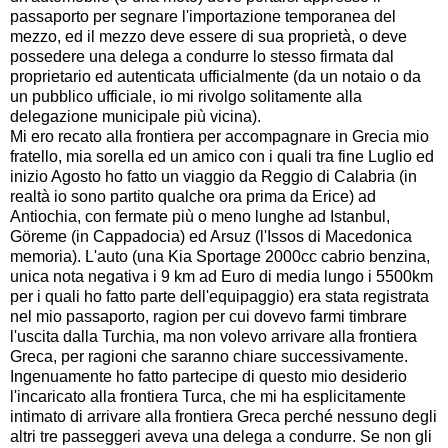
passaporto per segnare l'importazione temporanea del
mezzo, ed il mezzo deve essere di sua proprietà, o deve
possedere una delega a condurre lo stesso firmata dal
proprietario ed autenticata ufficialmente (da un notaio o da
un pubblico ufficiale, io mi rivolgo solitamente alla
delegazione municipale più vicina).
Mi ero recato alla frontiera per accompagnare in Grecia mio
fratello, mia sorella ed un amico con i quali tra fine Luglio ed
inizio Agosto ho fatto un viaggio da Reggio di Calabria (in
realtà io sono partito qualche ora prima da Erice) ad
Antiochia, con fermate più o meno lunghe ad Istanbul,
Göreme (in Cappadocia) ed Arsuz (l'Issos di Macedonica
memoria). L'auto (una Kia Sportage 2000cc cabrio benzina,
unica nota negativa i 9 km ad Euro di media lungo i 5500km
per i quali ho fatto parte dell'equipaggio) era stata registrata
nel mio passaporto, ragion per cui dovevo farmi timbrare
l'uscita dalla Turchia, ma non volevo arrivare alla frontiera
Greca, per ragioni che saranno chiare successivamente.
Ingenuamente ho fatto partecipe di questo mio desiderio
l'incaricato alla frontiera Turca, che mi ha esplicitamente
intimato di arrivare alla frontiera Greca perché nessuno degli
altri tre passeggeri aveva una delega a condurre. Se non gli