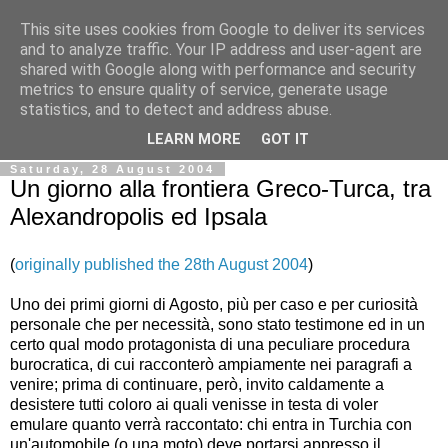
This site uses cookies from Google to deliver its services
Ale Riolo's blog
and to analyze traffic. Your IP address and user-agent are
shared with Google along with performance and security
metrics to ensure quality of service, generate usage
Some posts are in
English
, altri sono in
Italiano
, algunos
statistics, and to detect and address abuse.
están en
Español
LEARN MORE
GOT IT
Saturday, 28 August 2004
Un giorno alla frontiera Greco-Turca, tra
Alexandropolis ed Ipsala
(
originally published the 28th August 2004
)
Uno dei primi giorni di Agosto, più per caso e per curiosità
personale che per necessità, sono stato testimone ed in un
certo qual modo protagonista di una peculiare procedura
burocratica, di cui racconterò ampiamente nei paragrafi a
venire; prima di continuare, però, invito caldamente a
desistere tutti coloro ai quali venisse in testa di voler
emulare quanto verrà raccontato: chi entra in Turchia con
un'automobile (o una moto) deve portarsi appresso il