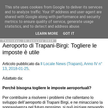
This site uses cookies from Google to deliver its services
Ale Riolo's blog
and to analyze traffic. Your IP address and user-agent are
shared with Google along with performance and security
metrics to ensure quality of service, generate usage
Some posts are in
English
, altri sono in
Italiano
, algunos
statistics, and to detect and address abuse.
están en
Español
LEARN MORE
GOT IT
Thursday, 25 January 2018
Aeroporto di Trapani-Birgi: Togliere le
imposte è utile
Articolo pubblicato da
Il Locale News (Trapani), Anno IV n°
13, 2018-01-25
.
Adattato da:
Perchè bisogna togliere le imposte aeroportuali?
Per contribuire a risolvere i problemi che rallentano lo
sviluppo dell’aeroporto di Trapani Birgi, e ne minacciano la
sopravvivenza nel futuro prossimo, si può iniziare provando