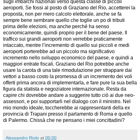
sugli imbarchi nazionali verso questa classe di piccoli
aeroporti. Se fossi al posto di Graziano del Rio, accetterei la
proposta, non per mero calcolo elettorale, anche se fa
sempre bene sembrare quello che toglie un po di tributi
prima delle elezioni, ma anche perché ha senso
economicamente, quindi proprio per il bene del paese. Il
traffico sui grandi aeroporti non verrebbe praticamente
intaccato, mentre l’incremento di quello sui piccoli e medi
aeroporti porterebbe ad un piccolo ma significativo
incremento nello sviluppo economico del paese, e quindi a
maggiori entrate fiscali. Graziano del Rio potrebbe anche
usare la carota di una tale rimodulazione per strappare dai
vettori a basso costo la promessa di un incremento dei voli
offerti prima ancora di implementarla, e fare pure la sua bella
figura da statista e negoziatore internazionale. Resta da
capire chi dovrebbe andare a suggerire tutto ciò ai due neo-
assessori, e poi supportarli nel dialogo con il ministro. Nel
mio mondo ideale, toccherebbe ai rappresentanti della ex
provincia di Trapani presso il parlamento di Roma e quello
di Palermo. Chissà che ne pensano i miei concittadini?
Alessandro Riolo
at
00:00