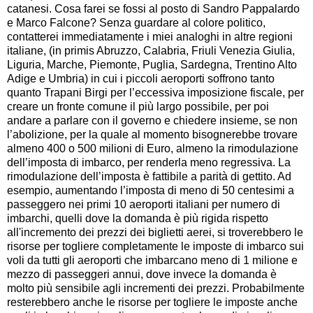
catanesi. Cosa farei se fossi al posto di Sandro Pappalardo
e Marco Falcone? Senza guardare al colore politico,
contatterei immediatamente i miei analoghi in altre regioni
italiane, (in primis Abruzzo, Calabria, Friuli Venezia Giulia,
Liguria, Marche, Piemonte, Puglia, Sardegna, Trentino Alto
Adige e Umbria) in cui i piccoli aeroporti soffrono tanto
quanto Trapani Birgi per l’eccessiva imposizione fiscale, per
creare un fronte comune il più largo possibile, per poi
andare a parlare con il governo e chiedere insieme, se non
l’abolizione, per la quale al momento bisognerebbe trovare
almeno 400 o 500 milioni di Euro, almeno la rimodulazione
dell’imposta di imbarco, per renderla meno regressiva. La
rimodulazione dell’imposta è fattibile a parità di gettito. Ad
esempio, aumentando l’imposta di meno di 50 centesimi a
passeggero nei primi 10 aeroporti italiani per numero di
imbarchi, quelli dove la domanda è più rigida rispetto
all'incremento dei prezzi dei biglietti aerei, si troverebbero le
risorse per togliere completamente le imposte di imbarco sui
voli da tutti gli aeroporti che imbarcano meno di 1 milione e
mezzo di passeggeri annui, dove invece la domanda è
molto più sensibile agli incrementi dei prezzi. Probabilmente
resterebbero anche le risorse per togliere le imposte anche