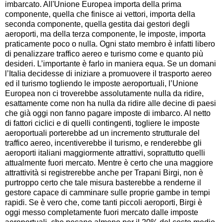
imbarcato. All'Unione Europea importa della prima
componente, quella che finisce ai vettori, importa della
seconda componente, quella gestita dai gestori degli
aeroporti, ma della terza componente, le imposte, importa
praticamente poco o nulla. Ogni stato membro è infatti libero
di penalizzare traffico aereo e turismo come e quanto più
desideri. L’importante è farlo in maniera equa. Se un domani
l’Italia decidesse di iniziare a promuovere il trasporto aereo
ed il turismo togliendo le imposte aeroportuali, l’Unione
Europea non ci troverebbe assolutamente nulla da ridire,
esattamente come non ha nulla da ridire alle decine di paesi
che già oggi non fanno pagare imposte di imbarco. Al netto
di fattori ciclici e di quelli contingenti, togliere le imposte
aeroportuali porterebbe ad un incremento strutturale del
traffico aereo, incentiverebbe il turismo, e renderebbe gli
aeroporti italiani maggiormente attrattivi, soprattutto quelli
attualmente fuori mercato. Mentre è certo che una maggiore
attrattività si registrerebbe anche per Trapani Birgi, non è
purtroppo certo che tale misura basterebbe a renderne il
gestore capace di camminare sulle proprie gambe in tempi
rapidi. Se è vero che, come tanti piccoli aeroporti, Birgi è
oggi messo completamente fuori mercato dalle imposte