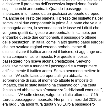
a risolvere il problema dell’eccessiva imposizione fiscale
sugli imbarchi aeroportuali. Quando i passeggeri si
imbarcano in un aereo da un qualsiasi aeroporto europeo,
ma anche del resto del pianeta, il prezzo del biglietto ha per
sommi capi due componenti: la prima è la parte che va alla
compagnia aerea, la seconda sono le tasse ed i diritti che
vengono gestiti dal gestore aeroportuale. In cambio, per
entrambe queste due componenti, il passeggero ottiene
delle prestazioni. In Italia, come in altri quattro paesi europei
che per svariate ragioni cercano probabilmente di
disincentivare il traffico aereo ed il turismo, si aggiunge una
terza componente: le imposte. Per queste imposte, il
passeggero non riceve alcuna prestazione. Servono
esclusivamente a mungere i passeggeri e a comprimere
artificialmente il traffico aereo. Senza nemmeno mettere in
conto l’IVA sulle tasse aeroportuali, già abbastanza
sorprendente di suo, al momento attuale le imposte di
imbarco, che lo stato italiano ha chiamato con una certa
fantasia ed abbastanza sfrontatezza “addizionali comunali”,
inclusa l’IVA sulle stesse, valgono in Italia attorno ai 7,15
Euro a passeggero imbarcato. Nei primi 8 mesi del 2016 si
era raggiunta addirittura quota 9,90 Euro a passeggero