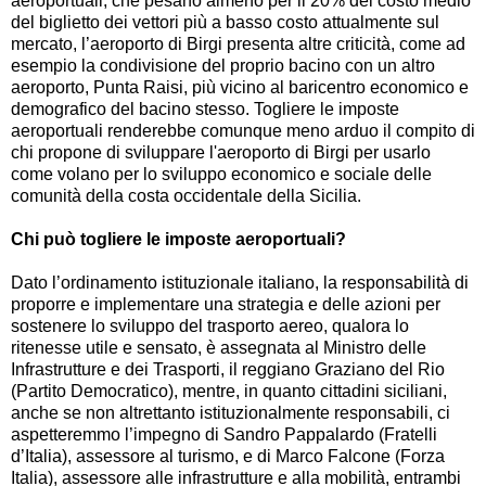
aeroportuali, che pesano almeno per il 20% del costo medio
del biglietto dei vettori più a basso costo attualmente sul
mercato, l’aeroporto di Birgi presenta altre criticità, come ad
esempio la condivisione del proprio bacino con un altro
aeroporto, Punta Raisi, più vicino al baricentro economico e
demografico del bacino stesso. Togliere le imposte
aeroportuali renderebbe comunque meno arduo il compito di
chi propone di sviluppare l'aeroporto di Birgi per usarlo
come volano per lo sviluppo economico e sociale delle
comunità della costa occidentale della Sicilia.
Chi può togliere le imposte aeroportuali?
Dato l’ordinamento istituzionale italiano, la responsabilità di
proporre e implementare una strategia e delle azioni per
sostenere lo sviluppo del trasporto aereo, qualora lo
ritenesse utile e sensato, è assegnata al Ministro delle
Infrastrutture e dei Trasporti, il reggiano Graziano del Rio
(Partito Democratico), mentre, in quanto cittadini siciliani,
anche se non altrettanto istituzionalmente responsabili, ci
aspetteremmo l’impegno di Sandro Pappalardo (Fratelli
d’Italia), assessore al turismo, e di Marco Falcone (Forza
Italia), assessore alle infrastrutture e alla mobilità, entrambi