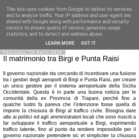
This site uses cookies from Google to deliver its services
Ale Riolo's blog
and to analyze traffic. Your IP address and user-agent are
shared with Google along with performance and security
metrics to ensure quality of service, generate usage
Some posts are in
English
, altri sono in
Italiano
, algunos
statistics, and to detect and address abuse.
están en
Español
LEARN MORE
GOT IT
Thursday, 14 April 2016
Il matrimonio tra Birgi e Punta Raisi
Il governo nazionale sta cercando di incentivare una fusione
tra i gestori degli aeroporti di Birgi e Punta Raisi, per creare
un unico gestore per il sistema aeroportuale della Sicilia
Occidentale. Questa è in parte una buona notizia per le
comunità della ex Provincia di Trapani, perché fino a
qualche lustro fa pareva che l'intenzione fosse quella di
imporre la chiusura di Birgi al traffico civile. Bisogna dare
atto ai politici ed agli amministratori locali che sono riusciti a
far sviluppare il traffico aeroportuale a Birgi, esprimendo
traffico latente, fino al punto da rendere impossibile per il
governo nazionale pretendere sic et simpliciter la chiusura