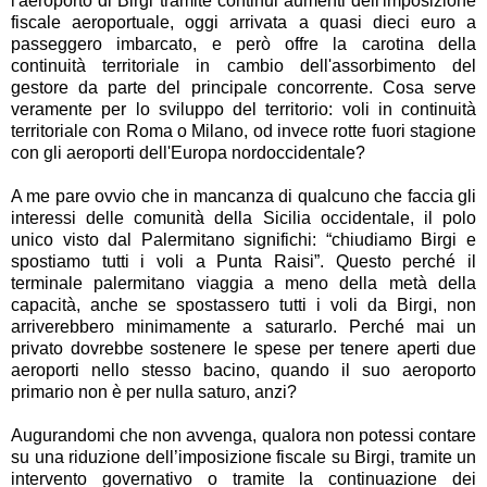
l'aeroporto di Birgi tramite continui aumenti dell'imposizione
fiscale aeroportuale, oggi arrivata a quasi dieci euro a
passeggero imbarcato, e però offre la carotina della
continuità territoriale in cambio dell'assorbimento del
gestore da parte del principale concorrente. Cosa serve
veramente per lo sviluppo del territorio: voli in continuità
territoriale con Roma o Milano, od invece rotte fuori stagione
con gli aeroporti dell'Europa nordoccidentale?
A me pare ovvio che in mancanza di qualcuno che faccia gli
interessi delle comunità della Sicilia occidentale, il polo
unico visto dal Palermitano significhi: “chiudiamo Birgi e
spostiamo tutti i voli a Punta Raisi”. Questo perché il
terminale palermitano viaggia a meno della metà della
capacità, anche se spostassero tutti i voli da Birgi, non
arriverebbero minimamente a saturarlo. Perché mai un
privato dovrebbe sostenere le spese per tenere aperti due
aeroporti nello stesso bacino, quando il suo aeroporto
primario non è per nulla saturo, anzi?
Augurandomi che non avvenga, qualora non potessi contare
su una riduzione dell’imposizione fiscale su Birgi, tramite un
intervento governativo o tramite la continuazione dei