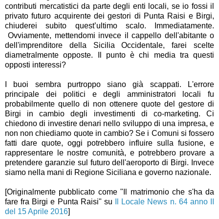
contributi mercatistici da parte degli enti locali, se io fossi il
privato futuro acquirente dei gestori di Punta Raisi e Birgi,
chiuderei subito quest’ultimo scalo. Immediatamente.
Ovviamente, mettendomi invece il cappello dell'abitante o
dell'imprenditore della Sicilia Occidentale, farei scelte
diametralmente opposte. Il punto è chi media tra questi
opposti interessi?
I buoi sembra purtroppo siano già scappati. L'errore
principale dei politici e degli amministratori locali fu
probabilmente quello di non ottenere quote del gestore di
Birgi in cambio degli investimenti di co-marketing. Ci
chiedono di investire denari nello sviluppo di una impresa, e
non non chiediamo quote in cambio? Se i Comuni si fossero
fatti dare quote, oggi potrebbero influire sulla fusione, e
rappresentare le nostre comunità, e potrebbero provare a
pretendere garanzie sul futuro dell'aeroporto di Birgi. Invece
siamo nella mani di Regione Siciliana e governo nazionale.
[Originalmente pubblicato come "Il matrimonio che s'ha da
fare fra Birgi e Punta Raisi" su
Il Locale News n. 64 anno II
del 15 Aprile 2016
]