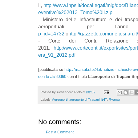
II,
http://www.inps.it/docallegati/mig/doc/Bila
eventivo%202013_Tomo%20II.zip
- Ministero delle Infrastrutture e dei trasp
aeroportuali, per l'
p_id=14732
o
http://gazzette.comune.jesi.an.i
- Corte dei Conti, Relazione sull
2011,
http://www.corteconti.it/export/sites/p
era_91_2012.pdf
[pubblicata su
http://marsala.tp24.it/notizie-inchieste-eve
con-le-ali/80360
con il titolo
L'aeroporto di Trapani Birg
Posted by
Alessandro Riolo
at
00:15
Labels:
Aereoporti
,
aeroporto di Trapani
,
it-IT
,
Ryanair
No comments:
Post a Comment