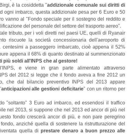
irgi, è la cosiddetta "
addizionale comunale sui diritti di
Ad ogni imbarco, questa addizionale pesa per 6 Euro e 50
o vanno al "Fondo speciale per il sostegno del reddito e
lificazione del personale del settore del trasporto aereo".
e tributo, per i voli diretti nei paesi UE, quelli di Ryanair
nto riscuote la società concessionaria dell'aeroporto di
1 centesimi a passeggero imbarcato, cioè appena il 52%
ppure appena il 68% di quanto destinato al summenzionato
più soldi all'INPS che al gestore!
l'INPS, e viene in gran parte alimentato attraverso
INPS del 2012 si legge che il fondo aveva a fine 2012 un
ro, che dal bilancio preventivo INPS del 2013 appare
"
anticipazioni alle gestioni deficitarie
" con un ritorno per
o "soltanto" 3 Euro ad imbarco, ed essendosi il traffico
le nel 2013, si suppone che nel 2013 ed ancor di più nel
questo fondo crescerà ancor di più, e non pare peregrino
fondo, anziché quella di sostenere la ristrutturazione del
iventata quella di
prestare denaro a buon prezzo alle