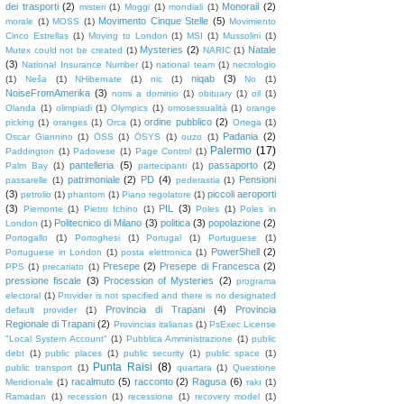
dei trasporti
(2)
Monorail
(2)
misteri
(1)
Moggi
(1)
mondiali
(1)
Movimento Cinque Stelle
(5)
morale
(1)
MOSS
(1)
Movimiento
Cinco Estrellas
(1)
Moving to London
(1)
MSI
(1)
Mussolini
(1)
Mysteries
(2)
Natale
Mutex could not be created
(1)
NARIC
(1)
(3)
National Insurance Number
(1)
national team
(1)
necrologio
niqab
(3)
(1)
Neša
(1)
NHibernate
(1)
nic
(1)
No
(1)
NoiseFromAmerika
(3)
nomi a dominio
(1)
obituary
(1)
oil
(1)
Olanda
(1)
olimpiadi
(1)
Olympics
(1)
omosessualità
(1)
orange
ordine pubblico
(2)
picking
(1)
oranges
(1)
Orca
(1)
Ortega
(1)
Padania
(2)
Oscar Giannino
(1)
ÖSS
(1)
ÖSYS
(1)
ouzo
(1)
Palermo
(17)
Paddington
(1)
Padovese
(1)
Page Control
(1)
pantelleria
(5)
passaporto
(2)
Palm Bay
(1)
partecipanti
(1)
patrimoniale
(2)
PD
(4)
Pensioni
passarelle
(1)
pederastia
(1)
(3)
piccoli aeroporti
petrolio
(1)
phantom
(1)
Piano regolatore
(1)
(3)
PIL
(3)
Piemonte
(1)
Pietro Ichino
(1)
Poles
(1)
Poles in
Politecnico di Milano
(3)
politica
(3)
popolazione
(2)
London
(1)
Portogallo
(1)
Portoghesi
(1)
Portugal
(1)
Portuguese
(1)
PowerShell
(2)
Portuguese in London
(1)
posta elettronica
(1)
Presepe
(2)
Presepe di Francesca
(2)
PPS
(1)
precariato
(1)
pressione fiscale
(3)
Procession of Mysteries
(2)
programa
electoral
(1)
Provider is not specified and there is no designated
Provincia di Trapani
(4)
Provincia
default provider
(1)
Regionale di Trapani
(2)
Provincias italianas
(1)
PsExec License
"Local System Account"
(1)
Pubblica Amministrazione
(1)
public
debt
(1)
public places
(1)
public security
(1)
public space
(1)
Punta Raisi
(8)
public transport
(1)
quartara
(1)
Questione
racalmuto
(5)
racconto
(2)
Ragusa
(6)
Meridionale
(1)
rakı
(1)
Ramadan
(1)
recession
(1)
recessione
(1)
recovery model
(1)