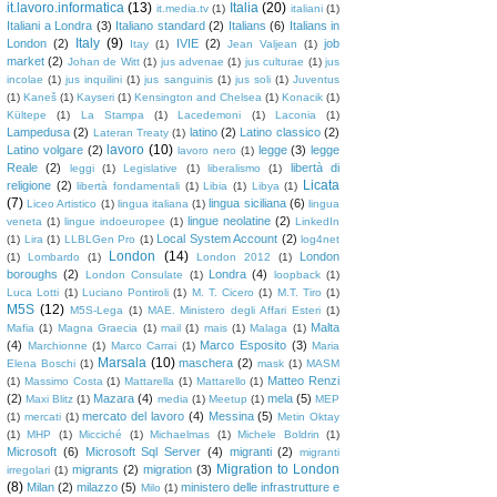
it.lavoro.informatica
(13)
Italia
(20)
it.media.tv
(1)
italiani
(1)
Italiani a Londra
(3)
Italiano standard
(2)
Italians
(6)
Italians in
Italy
(9)
London
(2)
IVIE
(2)
job
Itay
(1)
Jean Valjean
(1)
market
(2)
Johan de Witt
(1)
jus advenae
(1)
jus culturae
(1)
jus
incolae
(1)
jus inquilini
(1)
jus sanguinis
(1)
jus soli
(1)
Juventus
(1)
Kaneš
(1)
Kayseri
(1)
Kensington and Chelsea
(1)
Konacik
(1)
Kültepe
(1)
La Stampa
(1)
Lacedemoni
(1)
Laconia
(1)
Lampedusa
(2)
latino
(2)
Latino classico
(2)
Lateran Treaty
(1)
lavoro
(10)
Latino volgare
(2)
legge
(3)
legge
lavoro nero
(1)
Reale
(2)
libertà di
leggi
(1)
Legislative
(1)
liberalismo
(1)
Licata
religione
(2)
libertà fondamentali
(1)
Libia
(1)
Libya
(1)
(7)
lingua siciliana
(6)
Liceo Artistico
(1)
lingua italiana
(1)
lingua
lingue neolatine
(2)
veneta
(1)
lingue indoeuropee
(1)
LinkedIn
Local System Account
(2)
(1)
Lira
(1)
LLBLGen Pro
(1)
log4net
London
(14)
London
(1)
Lombardo
(1)
London 2012
(1)
boroughs
(2)
Londra
(4)
London Consulate
(1)
loopback
(1)
Luca Lotti
(1)
Luciano Pontiroli
(1)
M. T. Cicero
(1)
M.T. Tiro
(1)
M5S
(12)
M5S-Lega
(1)
MAE. Ministero degli Affari Esteri
(1)
Malta
Mafia
(1)
Magna Graecia
(1)
mail
(1)
mais
(1)
Malaga
(1)
(4)
Marco Esposito
(3)
Marchionne
(1)
Marco Carrai
(1)
Maria
Marsala
(10)
maschera
(2)
Elena Boschi
(1)
mask
(1)
MASM
Matteo Renzi
(1)
Massimo Costa
(1)
Mattarella
(1)
Mattarello
(1)
(2)
Mazara
(4)
mela
(5)
Maxi Blitz
(1)
media
(1)
Meetup
(1)
MEP
mercato del lavoro
(4)
Messina
(5)
(1)
mercati
(1)
Metin Oktay
(1)
MHP
(1)
Micciché
(1)
Michaelmas
(1)
Michele Boldrin
(1)
Microsoft
(6)
Microsoft Sql Server
(4)
migranti
(2)
migranti
Migration to London
migrants
(2)
migration
(3)
irregolari
(1)
(8)
Milan
(2)
milazzo
(5)
ministero delle infrastrutture e
Milo
(1)