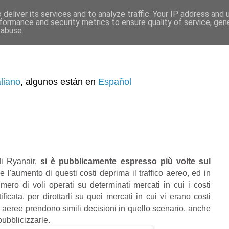
deliver its services and to analyze traffic. Your IP address and
formance and security metrics to ensure quality of service, ge
 abuse.
aliano
, algunos están en
Español
di Ryanair,
si è pubblicamente espresso più volte sul
e l'aumento di questi costi deprima il traffico aereo, ed in
mero di voli operati su determinati mercati in cui i costi
icata, per dirottarli su quei mercati in cui vi erano costi
 aeree prendono simili decisioni in quello scenario, anche
ubblicizzarle.