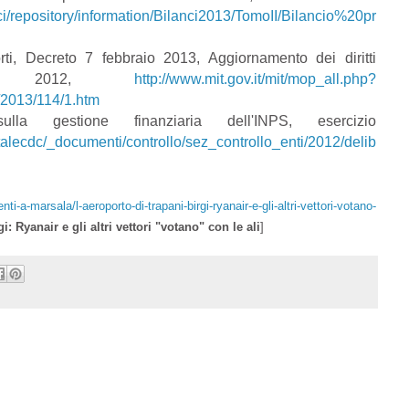
nci/repository/information/Bilanci2013/TomoII/Bilancio%20pr
orti, Decreto 7 febbraio 2013, Aggiornamento dei diritti
anno 2012,
http://www.mit.gov.it/mit/mop_all.php?
t/2013/114/1.htm
a gestione finanziaria dell'INPS, esercizio
ortalecdc/_documenti/controllo/sez_controllo_enti/2012/delib
nti-a-marsala/l-aeroporto-di-trapani-birgi-ryanair-e-gli-altri-vettori-votano-
i: Ryanair e gli altri vettori "votano" con le ali
]