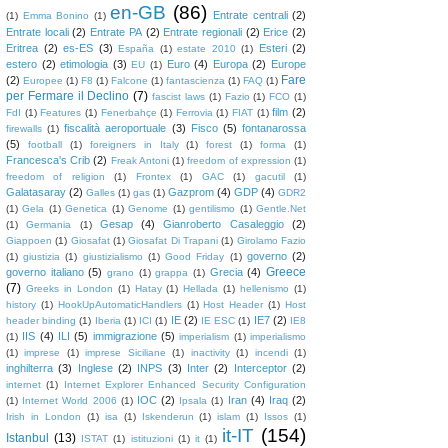
en-GB
(86)
Entrate centrali
(2)
(1)
Emma Bonino
(1)
Entrate locali
(2)
Entrate PA
(2)
Entrate regionali
(2)
Erice
(2)
Eritrea
(2)
es-ES
(3)
Esteri
(2)
España
(1)
estate 2010
(1)
estero
(2)
etimologia
(3)
Euro
(4)
Europa
(2)
Europe
EU
(1)
Fare
(2)
Europee
(1)
F8
(1)
Falcone
(1)
fantascienza
(1)
FAQ
(1)
per Fermare il Declino
(7)
fascist laws
(1)
Fazio
(1)
FCO
(1)
film
(2)
FdI
(1)
Features
(1)
Fenerbahçe
(1)
Ferrovia
(1)
FIAT
(1)
fiscalità aeroportuale
(3)
Fisco
(5)
fontanarossa
firewalls
(1)
(5)
football
(1)
foreigners in Italy
(1)
forest
(1)
forma
(1)
Francesca's Crib
(2)
Freak Antoni
(1)
freedom of expression
(1)
freedom of religion
(1)
Frontex
(1)
GAC
(1)
gacutil
(1)
Galatasaray
(2)
Gazprom
(4)
GDP
(4)
Galles
(1)
gas
(1)
GDR2
(1)
Gela
(1)
Genetica
(1)
Genome
(1)
gentilismo
(1)
Gentle.Net
Gesap
(4)
Gianroberto Casaleggio
(2)
(1)
Germania
(1)
Giappoen
(1)
Giosafat
(1)
Giosafat Di Trapani
(1)
Girolamo Fazio
governo
(2)
(1)
giustizia
(1)
giustizialismo
(1)
Good Friday
(1)
Greece
governo italiano
(5)
Grecia
(4)
grano
(1)
grappa
(1)
(7)
Greeks in London
(1)
Hatay
(1)
Hellada
(1)
hellenismo
(1)
history
(1)
HookUpAutomaticHandlers
(1)
Host Header
(1)
Host
IE
(2)
IE7
(2)
header binding
(1)
Iberia
(1)
ICI
(1)
IE ESC
(1)
IE8
IIS
(4)
ILI
(5)
immigrazione
(5)
(1)
imperialism
(1)
imperialismo
(1)
imprese
(1)
imprese Siciliane
(1)
inactivity
(1)
incendi
(1)
inghilterra
(3)
Inglese
(2)
INPS
(3)
Inter
(2)
Interceptor
(2)
internet
(1)
Internet Explorer Enhanced Security Configuration
IOC
(2)
Iran
(4)
Iraq
(2)
(1)
Internet World 2006
(1)
Ipsala
(1)
Irish in London
(1)
isa
(1)
Iskenderun
(1)
islam
(1)
Issos
(1)
it-IT
(154)
Istanbul
(13)
ISTAT
(1)
istituzioni
(1)
it
(1)