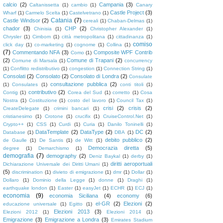
calcio
(2)
Campania
(3)
Caltanissetta
(1)
cambio
(1)
Canary
Castle Project
(3)
Wharf
(1)
Carmelo Scelta
(1)
Castelvetrano
(1)
Catania
(7)
Castle Windsor
(2)
cereali
(1)
Chaban-Delmas
(1)
chador
(3)
CHP
(2)
Chinisia
(1)
Christopher Alexander
(1)
Chrysler
(1)
Cimbom
(1)
città metropolitana
(1)
cittadinanza
(1)
comiso
click day
(1)
co-marketing
(1)
cognome
(1)
Collina
(1)
(7)
Commentando NFA
(3)
Composite WPF Contrib
Como
(1)
(2)
Comune di Trapani
(2)
Comune di Marsala
(1)
concurrency
(1)
Conflitto redistributivo
(1)
congestion
(1)
Connection String
(1)
Consolati
(2)
Consolato
(2)
Consolato di Londra
(2)
Consulate
consultazione pubblica
(2)
(1)
Consulates
(1)
conti titoli
(1)
contributivo
(2)
Contig
(1)
Corea del Sud
(1)
corretto
(1)
Cosa
Nostra
(1)
Costituzione
(1)
costo del lavoro
(1)
Council Tax
(1)
crisi
(2)
crisis
(2)
CreateDelegate
(1)
crimini bancari
(1)
cristianesimo
(1)
Crotone
(1)
crucifix
(1)
CruiseControl.Net
(1)
Crypto++
(1)
CSS
(1)
Curdi
(1)
Curia
(1)
Danilo Toninelli
(1)
DataTemplate
(2)
DataType
(2)
DC
(2)
Database
(1)
DBA
(1)
debito pubblico
(2)
de Gaulle
(1)
De Santis
(1)
de Witt
(1)
Democrazia diretta
(5)
degree
(1)
Demarchismo
(1)
demografia
(7)
demography
(2)
Deniz Baykal
(1)
derby
(1)
diritti aeroportuali
Dichiarazione Universale dei Diritti Umani
(1)
(5)
discrimination
(1)
divieto di emigrazione
(1)
dmr
(1)
Dollar
(1)
Dollaro
(1)
Dominio della Legge
(1)
donne
(1)
Draghi
(1)
earthquake london
(1)
Easter
(1)
easyJet
(1)
ECHR
(1)
ECJ
(1)
economia
(9)
economia Siciliana
(4)
economy
(6)
el-GR
(2)
Elezioni
(2)
educazione universale
(1)
Egitto
(1)
Elezioni 2013
(3)
Elezioni 2012
(1)
Elezioni 2014
(1)
Emigrazione
(3)
Emigrazione a Londra
(3)
Emirates Stadium