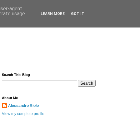
 user-agent
nerate usage
LEARN MORE
GOT IT
Search This Blog
About Me
Alessandro Riolo
View my complete profile