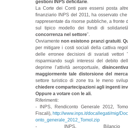
gestioni INPS deficitarie
.
La Corte dei Conti pare essersi posta altre
finanziario INPS del 2011, ha osservato che 
rappresentate da risorse pubbliche, a fronte
sul tipico modello dei fondi di solidari
concorrenza nel settore
".
Ovviamente
non esistono pranzi gratuiti
.
Qu
per mitigare i costi sociali della cattiva re
delle erronee decisioni di svariati vettor
risparmiando sugli interessi del debito dell
deprime l'attività aeroportuale,
disincentiv
maggiormente tale distorsione del merca
settore turistico di zone tra le meno svil
chiedere compartecipazioni agli ingenti inve
Oppure a votare con le ali.
Riferimenti:
- INPS, Rendiconto Generale 2012, Tomo I
Fiscali),
http://www.inps.it/docallegati/mig/D
onto_generale_2012_TomoI.zip
- INPS, Bilancio