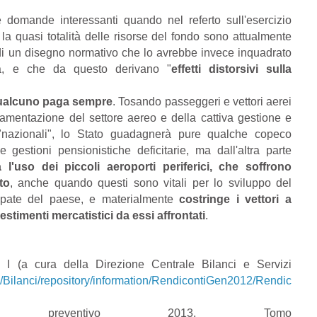
 domande interessanti quando nel referto sull'esercizio
la quasi totalità delle risorse del fondo sono attualmente
 di un disegno normativo che lo avrebbe invece inquadrato
età, e che da questo derivano "
effetti distorsivi sulla
alcuno paga sempre
. Tosando passeggeri e vettori aerei
golamentazione del settore aereo e della cattiva gestione e
i "nazionali", lo Stato guadagnerà pure qualche copeco
e gestioni pensionistiche deficitarie, ma dall'altra parte
a l'uso dei piccoli aeroporti periferici, che soffrono
to
, anche quando questi sono vitali per lo sviluppo del
uppate del paese, e materialmente
costringe i vettori a
stimenti mercatistici da essi affrontati
.
 (a cura della Direzione Centrale Bilanci e Servizi
oc/Bilanci/repository/information/RendicontiGen2012/Rendic
 preventivo 2013, Tomo