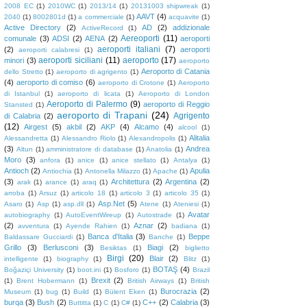
2008 EC
(1)
2010WC
(1)
2013/14
(1)
20131003 shipwreak
(1)
AAVT
(4)
2040
(1)
8002801d
(1)
a commerciale
(1)
acquavite
(1)
Active Directory
(2)
AD
(2)
addizionale
ActiveRecord
(1)
Aereoporti
(11)
comunale
(3)
ADSI
(2)
AENA
(2)
aeroporti
aeroporti italiani
(7)
(2)
aeroporti
aeroporti calabresi
(1)
aeroporti siciliani
(11)
aeroporto
(17)
minori
(3)
aeroporto
Aeroporto di Catania
dello Stretto
(1)
aeroporto di agrigento
(1)
(4)
aeroporto di comiso
(6)
aeroporto di Crotone
(1)
Aeroporto
di Istanbul
(1)
aeroporto di licata
(1)
Aeroporto di London
Aeroporto di Palermo
(9)
aeroporto di Reggio
Stansted
(1)
aeroporto di Trapani
(24)
Agrigento
di Calabria
(2)
(12)
Airgest
(5)
akbil
(2)
AKP
(4)
Alcamo
(4)
alcool
(1)
Alitalia
Alessandretta
(1)
Alessandro Riolo
(1)
Alexandropolis
(1)
(3)
Andrea
Altun
(1)
amministratore di database
(1)
Anatolia
(1)
Moro
(3)
anfora
(1)
anice
(1)
anice stellato
(1)
Antalya
(1)
Antioch
(2)
Apulia
Antiochia
(1)
Antonella Milazzo
(1)
Apache
(1)
(3)
Architettura
(2)
Argentina
(2)
arak
(1)
arance
(1)
araq
(1)
arroba
(1)
Arsuz
(1)
articolo 18
(1)
articolo 3
(1)
articolo 35
(1)
Asp.Net
(5)
Asaro
(1)
Asp
(1)
asp.dll
(1)
Atene
(1)
Ateniesi
(1)
Avatar
autobiography
(1)
AutoEventWireup
(1)
Autostrade
(1)
(2)
Aznar
(2)
avventura
(1)
Ayende Rahien
(1)
badiana
(1)
Banca d'Italia
(3)
Beppe
Baldassare Gucciardi
(1)
Banche
(1)
Grillo
(3)
Berlusconi
(3)
Biagi
(2)
Besiktas
(1)
biglietto
Birgi
(20)
Blair
(2)
intelligente
(1)
biography
(1)
Blitz
(1)
BOTAŞ
(4)
Boğaziçi University
(1)
boot.ini
(1)
Bosforo
(1)
Brazil
Brexit
(2)
(1)
Brent Hobermann
(1)
British Airways
(1)
British
Burocrazia
(2)
Museum
(1)
bug
(1)
Build
(1)
Bülent Eken
(1)
burqa
(3)
Bush
(2)
C++
(2)
Calabria
(3)
Buttitta
(1)
C
(1)
C#
(1)