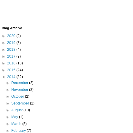
Blog Archive
►
2020
(2)
►
2019
(3)
►
2018
(4)
►
2017
(9)
►
2016
(13)
►
2015
(24)
▼
2014
(32)
►
December
(2)
►
November
(2)
►
October
(2)
►
September
(2)
►
August
(10)
►
May
(1)
►
March
(5)
►
February
(7)