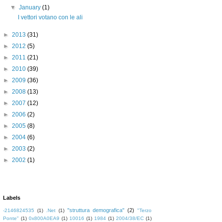
▼
January
(1)
I vettori votano con le ali
►
2013
(31)
►
2012
(5)
►
2011
(21)
►
2010
(39)
►
2009
(36)
►
2008
(13)
►
2007
(12)
►
2006
(2)
►
2005
(8)
►
2004
(6)
►
2003
(2)
►
2002
(1)
Labels
"struttura demografica"
(2)
-2146824535
(1)
.Net
(1)
"Terzo
Ponte"
(1)
0x800A0EA9
(1)
10016
(1)
1984
(1)
2004/38/EC
(1)