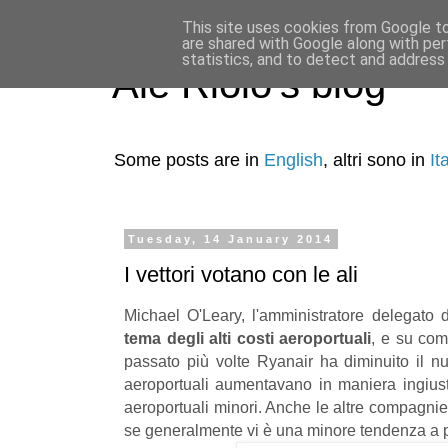
This site uses cookies from Google to 
are shared with Google along with per
statistics, and to detect and address
Ale Riolo's blog
Some posts are in
English
, altri sono in
It
Tuesday, 14 January 2014
I vettori votano con le ali
Michael O'Leary, l'amministratore delegato 
tema degli alti costi aeroportuali
, e su com
passato più volte Ryanair ha diminuito il nu
aeroportuali aumentavano in maniera ingiustif
aeroportuali minori. Anche le altre compagnie
se generalmente vi è una minore tendenza a p