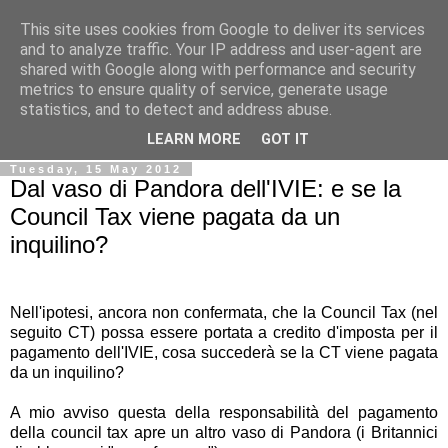
This site uses cookies from Google to deliver its services
Ale Riolo's blog
and to analyze traffic. Your IP address and user-agent are
shared with Google along with performance and security
metrics to ensure quality of service, generate usage
Some posts are in
English
, altri sono in
Italiano
, algunos
statistics, and to detect and address abuse.
están en
Español
LEARN MORE
GOT IT
Tuesday, 15 May 2012
Dal vaso di Pandora dell'IVIE: e se la
Council Tax viene pagata da un
inquilino?
Nell'ipotesi, ancora non confermata, che la Council Tax (nel
seguito CT) possa essere portata a credito d'imposta per il
pagamento dell'IVIE, cosa succederà se la CT viene pagata
da un inquilino?
A mio avviso questa della responsabilità del pagamento
della council tax apre un altro vaso di Pandora (i Britannici