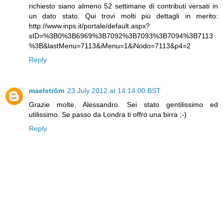
richiesto siano almeno 52 settimane di contributi versati in
un dato stato. Qui trovi molti più dettagli in merito:
http://www.inps.it/portale/default.aspx?
sID=%3B0%3B6969%3B7092%3B7093%3B7094%3B7113
%3B&lastMenu=7113&iMenu=1&iNodo=7113&p4=2
Reply
maelström
23 July 2012 at 14:14:00 BST
Grazie molte, Alessandro. Sei stato gentilissimo ed
utilissimo. Se passo da Londra ti offro una birra ;-)
Reply