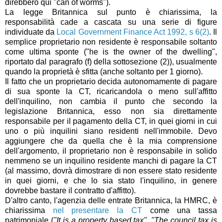
direbbero qui "can of worms").
La legge Britannica sul punto è chiarissima, la
responsabilità cade a cascata su una serie di figure
individuate da
Local Government Finance Act 1992, s 6(2)
. Il
semplice proprietario non residente è responsabile soltanto
come ultima sponte ("he is the owner of the dwelling",
riportato dal paragrafo (f) della sottosezione (2)), usualmente
quando la proprietà è sfitta (anche soltanto per 1 giorno).
Il fatto che un proprietario decida autonomamente di pagare
di sua sponte la CT, ricaricandola o meno sull'affitto
dell'inquilino, non cambia il punto che secondo la
legislazione Britannica, esso non sia direttamente
responsabile per il pagamento della CT, in quei giorni in cui
uno o più inquilini siano residenti nell'immobile. Devo
aggiungere che da quella che è la mia comprensione
dell'argomento, il proprietario non è responsabile in solido
nemmeno se un inquilino residente manchi di pagare la CT
(al massimo, dovrà dimostrare di non essere stato residente
in quei giorni, e che lo sia stato l'inquilino, in genere
dovrebbe bastare il contratto d'affitto).
D'altro canto, l'agenzia delle entrate Britannica, la HMRC, è
chiarissima
nel presentare la CT
come una tassa
patrimoniale (
"It is a property based tax"
,
"The council tax is