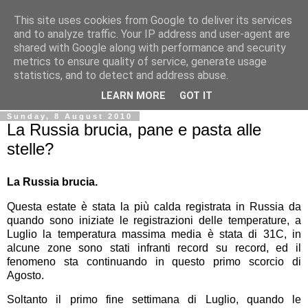
This site uses cookies from Google to deliver its services
Ale Riolo's blog
and to analyze traffic. Your IP address and user-agent are
shared with Google along with performance and security
metrics to ensure quality of service, generate usage
Some posts are in
English
, altri sono in
Italiano
, algunos
statistics, and to detect and address abuse.
están en
Español
LEARN MORE
GOT IT
Sunday, 8 August 2010
La Russia brucia, pane e pasta alle
stelle?
La Russia brucia.
Questa estate è stata la più calda registrata in Russia da
quando sono iniziate le registrazioni delle temperature, a
Luglio la temperatura massima media è stata di 31C, in
alcune zone sono stati infranti record su record, ed il
fenomeno sta continuando in questo primo scorcio di
Agosto.
Soltanto il primo fine settimana di Luglio, quando le