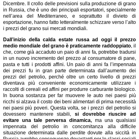
Dicembre. Il crollo delle previsioni sulla produzione di grano
in Russia, che è uno dei principali esportatori, specialmente
nell’area del Mediterraneo, e soprattutto il divieto di
esportazione, hanno fatto letteralmente schizzare verso l’alto
i prezzi del grano sui mercati mondiali.
Dall’inizio della calda estate russa ad oggi il prezzo
medio mondiale del grano è praticamente raddoppiato
, il
che, come già accaduto un paio di anni fa, potrebbe tradursi
in un nuovo incremento del prezzo al consumatore di pane,
pasta e tutti i prodotti affini. Un paio di anni fa l’impennata
dei prezzi fu in gran parte determinata dall’aumento dei
prezzi del petrolio, perché oltre un certo livello di prezzi
diventava più conveniente economicamente utilizzare i
raccolti di cereali ed affini per produrre carburante biologico.
In buona sostanza per far muovere le auto nei paesi più
ricchi si alzava il costo dei beni alimentari di prima necessità
nei paesi più poveri. Questa volta, se i prezzi del petrolio si
dovessero mantenere stabili,
si dovrebbe riuscire ad
evitare una tale perversa dinamica,
ma una qualsiasi
impennata del petrolio in concomitanza alla difficile
situazione determinata dalle perdite dovute alla siccità in
Russia avrebbe conseguenze devastanti per le classi sociali