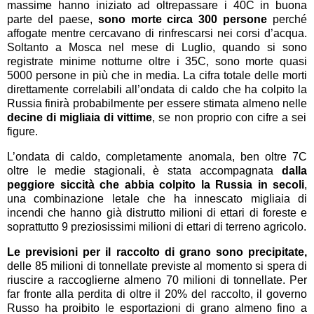
massime hanno iniziato ad oltrepassare i 40C in buona
parte del paese,
sono morte circa 300 persone
perché
affogate mentre cercavano di rinfrescarsi nei corsi d’acqua.
Soltanto a Mosca nel mese di Luglio, quando si sono
registrate minime notturne oltre i 35C, sono morte quasi
5000 persone in più che in media. La cifra totale delle morti
direttamente correlabili all’ondata di caldo che ha colpito la
Russia finirà probabilmente per essere stimata almeno nelle
decine di migliaia di vittime
, se non proprio con cifre a sei
figure.
L’ondata di caldo, completamente anomala, ben oltre 7C
oltre le medie stagionali, è stata accompagnata
dalla
peggiore siccità che abbia colpito la Russia in secoli
,
una combinazione letale che ha innescato migliaia di
incendi che hanno già distrutto milioni di ettari di foreste e
soprattutto 9 preziosissimi milioni di ettari di terreno agricolo.
Le previsioni per il raccolto di grano sono precipitate,
delle 85 milioni di tonnellate previste al momento si spera di
riuscire a raccoglierne almeno 70 milioni di tonnellate. Per
far fronte alla perdita di oltre il 20% del raccolto, il governo
Russo ha proibito le esportazioni di grano almeno fino a