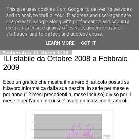
This site uses cookies from Google to deliver its services
Ale Riolo's blog
and to analyze traffic. Your IP address and user-agent are
shared with Google along with performance and security
metrics to ensure quality of service, generate usage
Some posts are in
English
, altri sono in
Italiano
, algunos
statistics, and to detect and address abuse.
están en
Español
LEARN MORE
GOT IT
Wednesday, 18 March 2009
ILI stabile da Ottobre 2008 a Febbraio
2009
Ecco un grafico che mostra il numero di articolo postati su
it.lavoro.informatica dalla sua nascita, in serie per mese e
per anno (12 mesi precedenti al mese incluso) diviso per il
mese e per l'anno in cui si e' avuto un massimo di articoli: