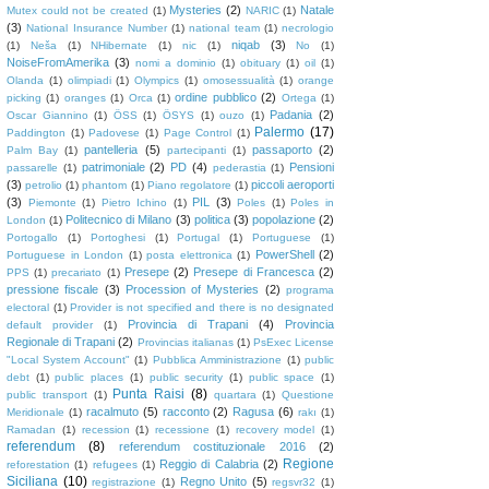
Mysteries
(2)
Natale
Mutex could not be created
(1)
NARIC
(1)
(3)
National Insurance Number
(1)
national team
(1)
necrologio
niqab
(3)
(1)
Neša
(1)
NHibernate
(1)
nic
(1)
No
(1)
NoiseFromAmerika
(3)
nomi a dominio
(1)
obituary
(1)
oil
(1)
Olanda
(1)
olimpiadi
(1)
Olympics
(1)
omosessualità
(1)
orange
ordine pubblico
(2)
picking
(1)
oranges
(1)
Orca
(1)
Ortega
(1)
Padania
(2)
Oscar Giannino
(1)
ÖSS
(1)
ÖSYS
(1)
ouzo
(1)
Palermo
(17)
Paddington
(1)
Padovese
(1)
Page Control
(1)
pantelleria
(5)
passaporto
(2)
Palm Bay
(1)
partecipanti
(1)
patrimoniale
(2)
PD
(4)
Pensioni
passarelle
(1)
pederastia
(1)
(3)
piccoli aeroporti
petrolio
(1)
phantom
(1)
Piano regolatore
(1)
(3)
PIL
(3)
Piemonte
(1)
Pietro Ichino
(1)
Poles
(1)
Poles in
Politecnico di Milano
(3)
politica
(3)
popolazione
(2)
London
(1)
Portogallo
(1)
Portoghesi
(1)
Portugal
(1)
Portuguese
(1)
PowerShell
(2)
Portuguese in London
(1)
posta elettronica
(1)
Presepe
(2)
Presepe di Francesca
(2)
PPS
(1)
precariato
(1)
pressione fiscale
(3)
Procession of Mysteries
(2)
programa
electoral
(1)
Provider is not specified and there is no designated
Provincia di Trapani
(4)
Provincia
default provider
(1)
Regionale di Trapani
(2)
Provincias italianas
(1)
PsExec License
"Local System Account"
(1)
Pubblica Amministrazione
(1)
public
debt
(1)
public places
(1)
public security
(1)
public space
(1)
Punta Raisi
(8)
public transport
(1)
quartara
(1)
Questione
racalmuto
(5)
racconto
(2)
Ragusa
(6)
Meridionale
(1)
rakı
(1)
Ramadan
(1)
recession
(1)
recessione
(1)
recovery model
(1)
referendum
(8)
referendum costituzionale 2016
(2)
Regione
Reggio di Calabria
(2)
reforestation
(1)
refugees
(1)
Siciliana
(10)
Regno Unito
(5)
registrazione
(1)
regsvr32
(1)