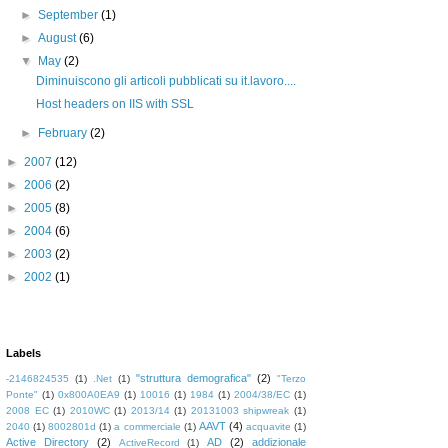
►
September
(1)
►
August
(6)
▼
May
(2)
Diminuiscono gli articoli pubblicati su it.lavoro....
Host headers on IIS with SSL
►
February
(2)
►
2007
(12)
►
2006
(2)
►
2005
(8)
►
2004
(6)
►
2003
(2)
►
2002
(1)
Labels
"struttura demografica"
(2)
-2146824535
(1)
.Net
(1)
"Terzo
Ponte"
(1)
0x800A0EA9
(1)
10016
(1)
1984
(1)
2004/38/EC
(1)
2008 EC
(1)
2010WC
(1)
2013/14
(1)
20131003 shipwreak
(1)
AAVT
(4)
2040
(1)
8002801d
(1)
a commerciale
(1)
acquavite
(1)
Active Directory
(2)
AD
(2)
addizionale
ActiveRecord
(1)