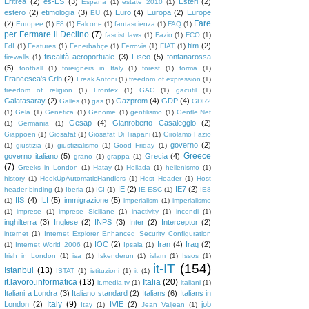
Eritrea
(2)
es-ES
(3)
Esteri
(2)
España
(1)
estate 2010
(1)
estero
(2)
etimologia
(3)
Euro
(4)
Europa
(2)
Europe
EU
(1)
Fare
(2)
Europee
(1)
F8
(1)
Falcone
(1)
fantascienza
(1)
FAQ
(1)
per Fermare il Declino
(7)
fascist laws
(1)
Fazio
(1)
FCO
(1)
film
(2)
FdI
(1)
Features
(1)
Fenerbahçe
(1)
Ferrovia
(1)
FIAT
(1)
fiscalità aeroportuale
(3)
Fisco
(5)
fontanarossa
firewalls
(1)
(5)
football
(1)
foreigners in Italy
(1)
forest
(1)
forma
(1)
Francesca's Crib
(2)
Freak Antoni
(1)
freedom of expression
(1)
freedom of religion
(1)
Frontex
(1)
GAC
(1)
gacutil
(1)
Galatasaray
(2)
Gazprom
(4)
GDP
(4)
Galles
(1)
gas
(1)
GDR2
(1)
Gela
(1)
Genetica
(1)
Genome
(1)
gentilismo
(1)
Gentle.Net
Gesap
(4)
Gianroberto Casaleggio
(2)
(1)
Germania
(1)
Giappoen
(1)
Giosafat
(1)
Giosafat Di Trapani
(1)
Girolamo Fazio
governo
(2)
(1)
giustizia
(1)
giustizialismo
(1)
Good Friday
(1)
Greece
governo italiano
(5)
Grecia
(4)
grano
(1)
grappa
(1)
(7)
Greeks in London
(1)
Hatay
(1)
Hellada
(1)
hellenismo
(1)
history
(1)
HookUpAutomaticHandlers
(1)
Host Header
(1)
Host
IE
(2)
IE7
(2)
header binding
(1)
Iberia
(1)
ICI
(1)
IE ESC
(1)
IE8
IIS
(4)
ILI
(5)
immigrazione
(5)
(1)
imperialism
(1)
imperialismo
(1)
imprese
(1)
imprese Siciliane
(1)
inactivity
(1)
incendi
(1)
inghilterra
(3)
Inglese
(2)
INPS
(3)
Inter
(2)
Interceptor
(2)
internet
(1)
Internet Explorer Enhanced Security Configuration
IOC
(2)
Iran
(4)
Iraq
(2)
(1)
Internet World 2006
(1)
Ipsala
(1)
Irish in London
(1)
isa
(1)
Iskenderun
(1)
islam
(1)
Issos
(1)
it-IT
(154)
Istanbul
(13)
ISTAT
(1)
istituzioni
(1)
it
(1)
it.lavoro.informatica
(13)
Italia
(20)
it.media.tv
(1)
italiani
(1)
Italiani a Londra
(3)
Italiano standard
(2)
Italians
(6)
Italians in
Italy
(9)
London
(2)
IVIE
(2)
job
Itay
(1)
Jean Valjean
(1)