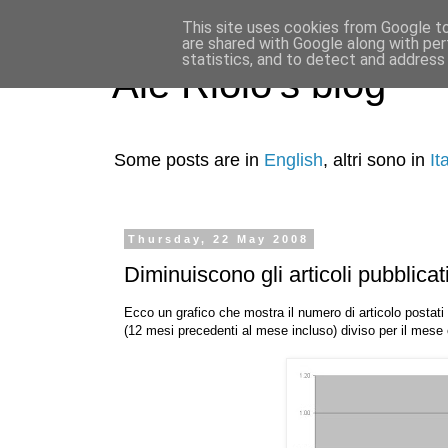
This site uses cookies from Google to 
are shared with Google along with per
statistics, and to detect and address
Ale Riolo's blog
Some posts are in
English
, altri sono in
It
Thursday, 22 May 2008
Diminuiscono gli articoli pubblicati
Ecco un grafico che mostra il numero di articolo postati 
(12 mesi precedenti al mese incluso) diviso per il mese e