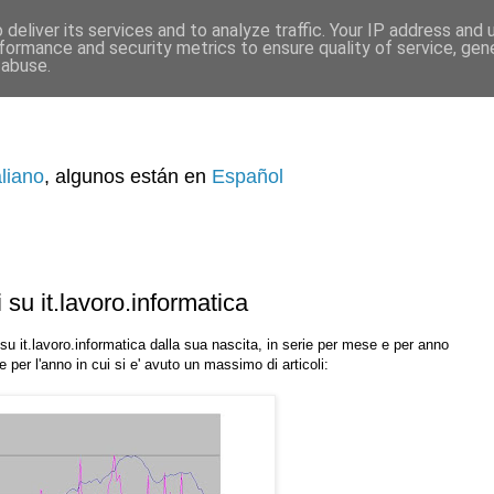
deliver its services and to analyze traffic. Your IP address and
formance and security metrics to ensure quality of service, ge
 abuse.
aliano
, algunos están en
Español
 su it.lavoro.informatica
su it.lavoro.informatica dalla sua nascita, in serie per mese e per anno
 per l'anno in cui si e' avuto un massimo di articoli: