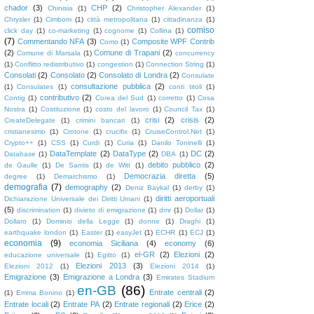
chador
(3)
CHP
(2)
Chinisia
(1)
Christopher Alexander
(1)
Chrysler
(1)
Cimbom
(1)
città metropolitana
(1)
cittadinanza
(1)
comiso
click day
(1)
co-marketing
(1)
cognome
(1)
Collina
(1)
(7)
Commentando NFA
(3)
Composite WPF Contrib
Como
(1)
(2)
Comune di Trapani
(2)
Comune di Marsala
(1)
concurrency
(1)
Conflitto redistributivo
(1)
congestion
(1)
Connection String
(1)
Consolati
(2)
Consolato
(2)
Consolato di Londra
(2)
Consulate
consultazione pubblica
(2)
(1)
Consulates
(1)
conti titoli
(1)
contributivo
(2)
Contig
(1)
Corea del Sud
(1)
corretto
(1)
Cosa
Nostra
(1)
Costituzione
(1)
costo del lavoro
(1)
Council Tax
(1)
crisi
(2)
crisis
(2)
CreateDelegate
(1)
crimini bancari
(1)
cristianesimo
(1)
Crotone
(1)
crucifix
(1)
CruiseControl.Net
(1)
Crypto++
(1)
CSS
(1)
Curdi
(1)
Curia
(1)
Danilo Toninelli
(1)
DataTemplate
(2)
DataType
(2)
DC
(2)
Database
(1)
DBA
(1)
debito pubblico
(2)
de Gaulle
(1)
De Santis
(1)
de Witt
(1)
Democrazia diretta
(5)
degree
(1)
Demarchismo
(1)
demografia
(7)
demography
(2)
Deniz Baykal
(1)
derby
(1)
diritti aeroportuali
Dichiarazione Universale dei Diritti Umani
(1)
(5)
discrimination
(1)
divieto di emigrazione
(1)
dmr
(1)
Dollar
(1)
Dollaro
(1)
Dominio della Legge
(1)
donne
(1)
Draghi
(1)
earthquake london
(1)
Easter
(1)
easyJet
(1)
ECHR
(1)
ECJ
(1)
economia
(9)
economia Siciliana
(4)
economy
(6)
el-GR
(2)
Elezioni
(2)
educazione universale
(1)
Egitto
(1)
Elezioni 2013
(3)
Elezioni 2012
(1)
Elezioni 2014
(1)
Emigrazione
(3)
Emigrazione a Londra
(3)
Emirates Stadium
en-GB
(86)
Entrate centrali
(2)
(1)
Emma Bonino
(1)
Entrate locali
(2)
Entrate PA
(2)
Entrate regionali
(2)
Erice
(2)