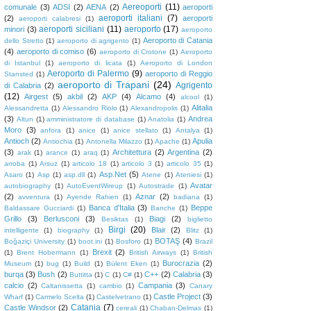
Aereoporti
(11)
comunale
(3)
ADSI
(2)
AENA
(2)
aeroporti
aeroporti italiani
(7)
(2)
aeroporti
aeroporti calabresi
(1)
aeroporti siciliani
(11)
aeroporto
(17)
minori
(3)
aeroporto
Aeroporto di Catania
dello Stretto
(1)
aeroporto di agrigento
(1)
(4)
aeroporto di comiso
(6)
aeroporto di Crotone
(1)
Aeroporto
di Istanbul
(1)
aeroporto di licata
(1)
Aeroporto di London
Aeroporto di Palermo
(9)
aeroporto di Reggio
Stansted
(1)
aeroporto di Trapani
(24)
Agrigento
di Calabria
(2)
(12)
Airgest
(5)
akbil
(2)
AKP
(4)
Alcamo
(4)
alcool
(1)
Alitalia
Alessandretta
(1)
Alessandro Riolo
(1)
Alexandropolis
(1)
(3)
Andrea
Altun
(1)
amministratore di database
(1)
Anatolia
(1)
Moro
(3)
anfora
(1)
anice
(1)
anice stellato
(1)
Antalya
(1)
Antioch
(2)
Apulia
Antiochia
(1)
Antonella Milazzo
(1)
Apache
(1)
(3)
Architettura
(2)
Argentina
(2)
arak
(1)
arance
(1)
araq
(1)
arroba
(1)
Arsuz
(1)
articolo 18
(1)
articolo 3
(1)
articolo 35
(1)
Asp.Net
(5)
Asaro
(1)
Asp
(1)
asp.dll
(1)
Atene
(1)
Ateniesi
(1)
Avatar
autobiography
(1)
AutoEventWireup
(1)
Autostrade
(1)
(2)
Aznar
(2)
avventura
(1)
Ayende Rahien
(1)
badiana
(1)
Banca d'Italia
(3)
Beppe
Baldassare Gucciardi
(1)
Banche
(1)
Grillo
(3)
Berlusconi
(3)
Biagi
(2)
Besiktas
(1)
biglietto
Birgi
(20)
Blair
(2)
intelligente
(1)
biography
(1)
Blitz
(1)
BOTAŞ
(4)
Boğaziçi University
(1)
boot.ini
(1)
Bosforo
(1)
Brazil
Brexit
(2)
(1)
Brent Hobermann
(1)
British Airways
(1)
British
Burocrazia
(2)
Museum
(1)
bug
(1)
Build
(1)
Bülent Eken
(1)
burqa
(3)
Bush
(2)
C++
(2)
Calabria
(3)
Buttitta
(1)
C
(1)
C#
(1)
calcio
(2)
Campania
(3)
Caltanissetta
(1)
cambio
(1)
Canary
Castle Project
(3)
Wharf
(1)
Carmelo Scelta
(1)
Castelvetrano
(1)
Catania
(7)
Castle Windsor
(2)
cereali
(1)
Chaban-Delmas
(1)