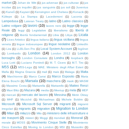
market
(2)
Johan de Witt
(1)
jus advenae
(1)
jus culturae
(1)
jus
incolae
(1)
jus inquilini
(1)
jus sanguinis
(1)
jus soli
(1)
Juventus
(1)
Kaneš
(1)
Kayseri
(1)
Kensington and Chelsea
(1)
Konacik
(1)
Kültepe
(1)
La Stampa
(1)
Lacedemoni
(1)
Laconia
(1)
Lampedusa
(2)
latino
(2)
Latino classico
(2)
Lateran Treaty
(1)
lavoro
(10)
Latino volgare
(2)
legge
(3)
legge
lavoro nero
(1)
Reale
(2)
libertà di
leggi
(1)
Legislative
(1)
liberalismo
(1)
Licata
religione
(2)
libertà fondamentali
(1)
Libia
(1)
Libya
(1)
(7)
lingua siciliana
(6)
Liceo Artistico
(1)
lingua italiana
(1)
lingua
lingue neolatine
(2)
veneta
(1)
lingue indoeuropee
(1)
LinkedIn
Local System Account
(2)
(1)
Lira
(1)
LLBLGen Pro
(1)
log4net
London
(14)
London
(1)
Lombardo
(1)
London 2012
(1)
boroughs
(2)
Londra
(4)
London Consulate
(1)
loopback
(1)
Luca Lotti
(1)
Luciano Pontiroli
(1)
M. T. Cicero
(1)
M.T. Tiro
(1)
M5S
(12)
M5S-Lega
(1)
MAE. Ministero degli Affari Esteri
(1)
Malta
Mafia
(1)
Magna Graecia
(1)
mail
(1)
mais
(1)
Malaga
(1)
(4)
Marco Esposito
(3)
Marchionne
(1)
Marco Carrai
(1)
Maria
Marsala
(10)
maschera
(2)
Elena Boschi
(1)
mask
(1)
MASM
Matteo Renzi
(1)
Massimo Costa
(1)
Mattarella
(1)
Mattarello
(1)
(2)
Mazara
(4)
mela
(5)
Maxi Blitz
(1)
media
(1)
Meetup
(1)
MEP
mercato del lavoro
(4)
Messina
(5)
(1)
mercati
(1)
Metin Oktay
(1)
MHP
(1)
Micciché
(1)
Michaelmas
(1)
Michele Boldrin
(1)
Microsoft
(6)
Microsoft Sql Server
(4)
migranti
(2)
migranti
Migration to London
migrants
(2)
migration
(3)
irregolari
(1)
(8)
Milan
(2)
milazzo
(5)
ministero delle infrastrutture e
Milo
(1)
dei trasporti
(2)
Monorail
(2)
misteri
(1)
Moggi
(1)
mondiali
(1)
Movimento Cinque Stelle
(5)
morale
(1)
MOSS
(1)
Movimiento
Cinco Estrellas
(1)
Moving to London
(1)
MSI
(1)
Mussolini
(1)