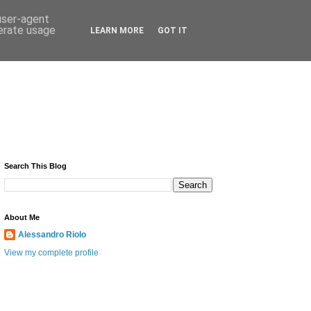
 user-agent
nerate usage
LEARN MORE
GOT IT
Search This Blog
About Me
Alessandro Riolo
View my complete profile